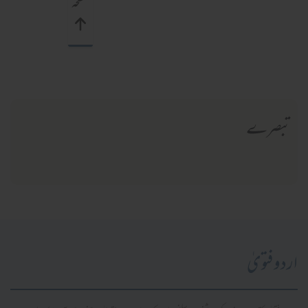
صفحہ
تبصرے
اردو فتویٰ