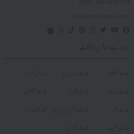
0092-300-0197274
info@urdufatwa.com
ہمارے دیگر پراجیکٹ
محدث سٹوڈیو
محدث لائبریری
رسائل و جرائد
محدث حدیث
محدث فورم
محدث میگزین
محدث سٹور
محدث قرآن لائبریری
مکتبہ شاملہ اردو
محدث خطیب
محدث گیلری