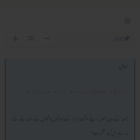
1117
سوال
السلام عليكم ورحمة الله وبركاته
جمعہ کے دن خطبہ دیتے وقت امام کے دونوں ہاتھوں کے اٹھانے کے
بارے میں کیا حکم ہے؟