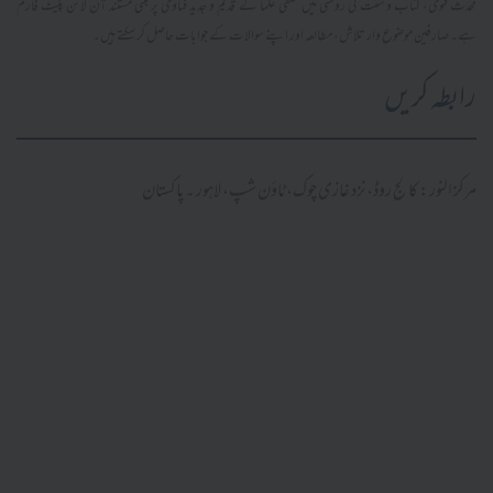
محدث فتویٰ، کتاب و سنت کی روشنی میں سلفی علما کے قدیم و جدید فتاویٰ پر مبنی مستند آن لائن پلیٹ فارم
ہے۔ صارفین موضوع وار تلاش، مطالعہ اور اپنے سوالات کے جوابات حاصل کر سکتے ہیں۔
رابطہ کریں
مرکز النور: کالج روڈ، نزد غازی چوک، ٹاؤن شپ، لاہور ۔ پاکستان