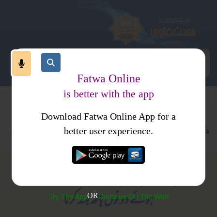
Fatwa Online
is better with the app
Download Fatwa Online App for a
عبادات
نماز
جمعہ وعیدین
کتب فتاوی
فتاوی ارکان اسلام
better user experience.
غیر عربی زبان میں خطبہ اور خطیب کا خطبۂ جمعہ دیتے
ہوئے دونوں ہاتھ بلند کرنا
OR
Try The App
Continue On The Web