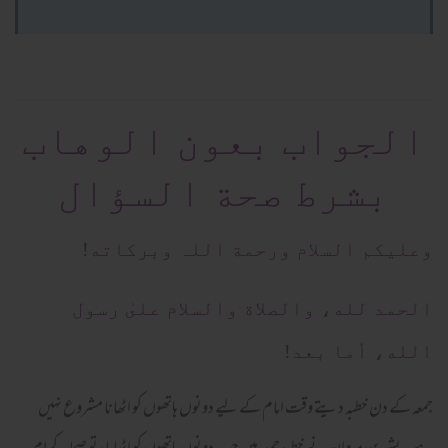
الجواب بعون الوهاب
بشرط صحة السؤال
وعلیکم السلام ورحمة اللہ وبرکاته!
الحمد لله، والصلاة والسلام علىٰ رسول
الله، أما بعد!
جمعہ کے دن خطبہ دیتے وقت امام کے لیے دونوں ہاتھوں کو اٹھانا مشروع نہیں