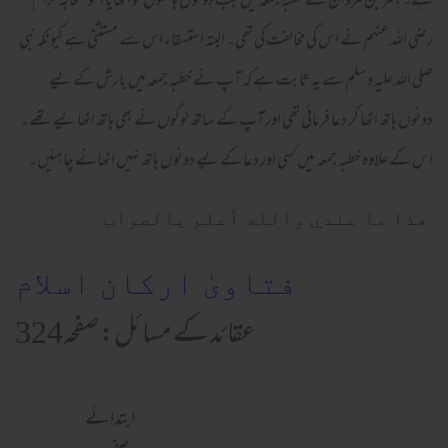
ہے۔ بشر بن مروان نے خطبۂ جمعہ میں جب دونوں ہاتھوں کو اٹھایا، تو صحابہ کرام
رضی اللہ عنہم نے اس کی مخالفت کی تھی۔ البتہ استسقاء اس سے مستثنیٰ ہے کیونکہ نبی
صلی اللہ علیہ وسلم سے یہ ثابت ہے کہ آپ نے خطبہ جمعہ میں بارش کے لیے
دونوں ہاتھ اٹھا کر دعا فرمائی تھی اور آپ کے ساتھ لوگوں نے بھی ہاتھ اٹھا لیے تھے۔
اس کے علاوہ خطبہ جمعہ میں کسی اور دعا کے لیے دونوں ہاتھ نہیں اٹھانے چاہئیں۔
ھذا ما عندي والله أعلم بالصواب
فتاویٰ ارکان اسلام
عقائد کے مسائل: صفحہ324
ابتدائے