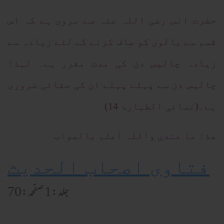
حضرت انس رضی اللہ عنہ سے مروی ہے کہ اس
قسم سے بالوں کو صاف کرنے کے لئے زیادہ سے
زیادہ چالیس دن کی مدت مقرر
ہے۔ لہذا
چالیس دن سے پہلے پہلے ان کی صفائی ضروری
ہے۔(نسائی الطہارۃ 14)
ھذا ما عندي واللہ أعلم بالصواب
فتاوی اصحاب الحدیث
جلد:1 صفحہ:70