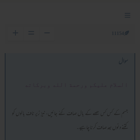
11154
سوال
السلام عليكم ورحمة الله وبركاته
جسم کے کس کس حصے کے بال صاف کئے جائیں، نیز زیر ناف بالوں کو
کتنے دنوں بعد صاف کرنا چاہیے۔