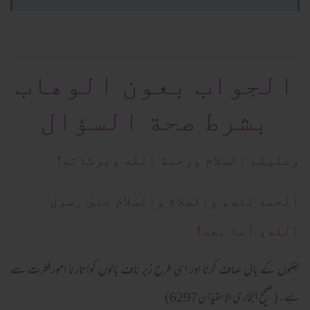
الجواب بعون الوهاب
بشرط صحة السؤال
وعلیکم السلام ورحمة الله وبرکاته!
الحمد لله، والصلاة والسلام علىٰ رسول
الله، أما بعد!
بغلوں کے بال صاف کرنا اور اسی طرح زیر ناف بالوں کواتارنا امورفطرت سے
ہے۔(صحیح البخاری الاستیذان 6297)