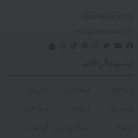
0092-300-0197274
info@urdufatwa.com
ہمارے دیگر پراجیکٹ
محدث سٹوڈیو
محدث لائبریری
رسائل و جرائد
محدث حدیث
محدث فورم
محدث میگزین
محدث سٹور
محدث قرآن لائبریری
مکتبہ شاملہ اردو