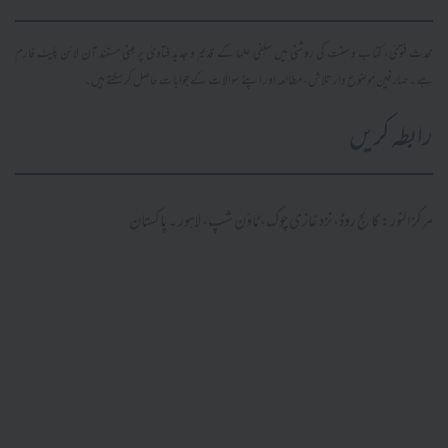
محدث فتویٰ، کتاب و سنت کی روشنی میں سلفی علما کے قدیم و جدید فتاویٰ پر مبنی مستند آن لائن پلیٹ فارم
ہے۔ صارفین موضوع وار تلاش، مطالعہ اور اپنے سوالات کے جوابات حاصل کر سکتے ہیں۔
رابطہ کریں
مرکز النور: کالج روڈ، نزد غازی چوک، ٹاؤن شپ، لاہور ۔ پاکستان