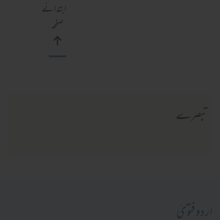
ابتدائے
صفحہ
تبصرے
اردو فتویٰ