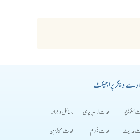
رے دیگر پراجیکٹ
ث سٹوڈیو
محدث لائبریری
رسائل و جرائد
ث حدیث
محدث فورم
محدث میگزین