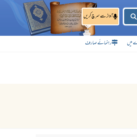
آواز سے سرچ کریں
 میں
رہنمائے صارف