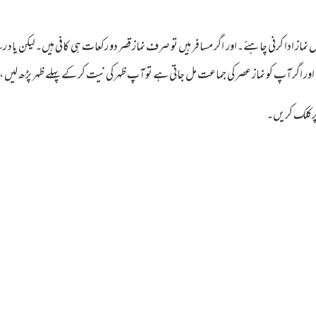
 نماز ادا کرنی چاہئے۔اور اگر مسافر ہیں تو صرف نماز قصر دو رکعات ہی کافی ہیں۔لیکن یاد رہ
گر آپ کو نماز عصر کی جماعت مل جاتی ہے تو آپ ظہر کی نیت کر کے پہلے ظہر پڑھ لیں ،پھر
رکلک کریں۔