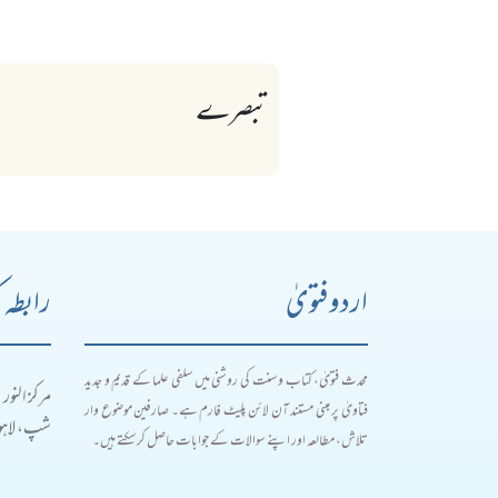
تبصرے
اردو فتویٰ
رابطہ 
محدث فتویٰ، کتاب و سنت کی روشنی میں سلفی علما کے قدیم و جدید
مرکز النور
فتاویٰ پر مبنی مستند آن لائن پلیٹ فارم ہے۔ صارفین موضوع وار
شپ، لاہور
تلاش، مطالعہ اور اپنے سوالات کے جوابات حاصل کر سکتے ہیں۔