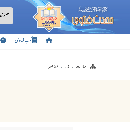
کتب فتاوی
س
عبادات
نماز
نماز قصر