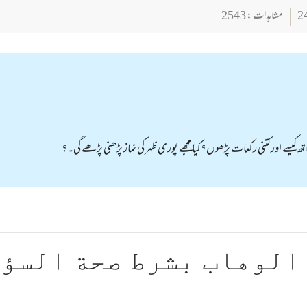
مشاہدات : 2543
ھ کیسے اور کتنی رکعات پڑھوں؟کیا مجھے پوری ظہر کی نماز پڑھنی پڑھے گی۔؟
الوهاب بشرط صحة السؤ