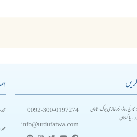
کریں
ہما
0092-300-0197274
محد
: کالج روڈ، نزد غازی چوک، ٹاؤن
 ۔ پاکستان
info@urdufatwa.com
محد