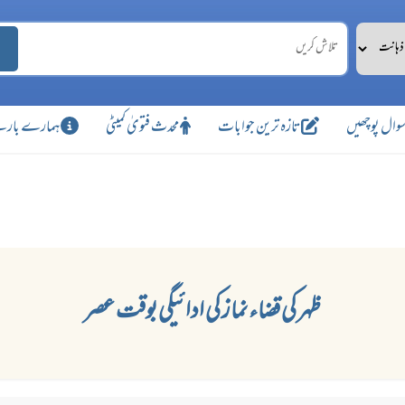
وال پوچھیں
تازہ ترین جوابات
محدث فتویٰ کمیٹی
ہمارے بارے
ظہر کی قضاء نماز کی ادائیگی بوقت عصر