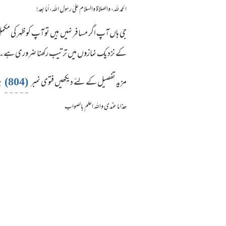
الحمد لله، والصلاة والسلام علىٰ رسول الله، أما بعد!
جی ہاں آپ اگر مسافر نہیں ہیں تو آپ کو ظہر کی مکمل
کے نزدیک نمازوں میں ترتیب رکھنا ضروری ہے۔اور ا
(804)
مزید تفصیل کے لئے دیکھیں فتوی نمبر
پ
ھذا ما عندی واللہ اعلم بالصواب