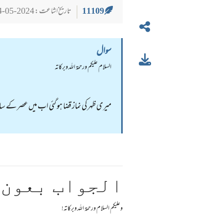
11109
تاریخ اشاعت : 2024-05-24
سوال
السلام عليكم ورحمة الله وبركاته
میری ظہر کی نماز قضا ہو گئی اب میں عصر کے سات
الجواب بعون 
وعلیکم السلام ورحمة اللہ وبرکاته!