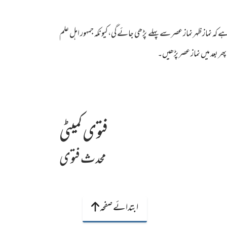
ے کہ نماز ظہر نماز عصر سے پہلے پڑھی جائے گی،کیونکہ جمہور اہل علم
 بعد میں نماز عصر پڑھیں۔
فتوی کمیٹی
محدث فتوی
ابتدائے صفحہ