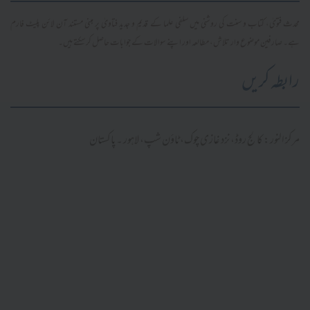
محدث فتویٰ، کتاب و سنت کی روشنی میں سلفی علما کے قدیم و جدید فتاویٰ پر مبنی مستند آن لائن پلیٹ فارم
ہے۔ صارفین موضوع وار تلاش، مطالعہ اور اپنے سوالات کے جوابات حاصل کر سکتے ہیں۔
رابطہ کریں
مرکز النور: کالج روڈ، نزد غازی چوک، ٹاؤن شپ، لاہور ۔ پاکستان