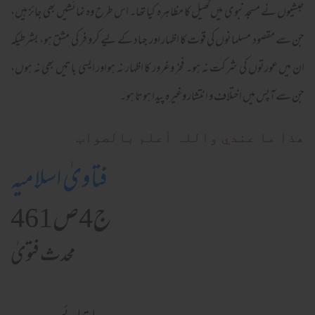
حبشیوں نے مسجد نبوی میں کھیل کا مظاہرہ کیا تھا۔ اس طرح وہ نمائشیں بھی جائز ہیں،
جن سے مقصود مسلمانوں کی قوت کا اظہار اور جہاد کے لیے کرو فر کی مشق ہو، بشرطیکہ
ان میں عورتوں کی شرکت نہ ہو۔ فخر وغرور کا اظہار نہ ہواور ایسی باتیں بھی نہ ہوں،
جن سے آپس میں اختلاف و انتشار وغیرہ پیدا ہوتا ہو۔
ھذا ما عندي واللہ أعلم بالصواب
فتاویٰ اسلامیہ
ج4ص461
محدث فتویٰ