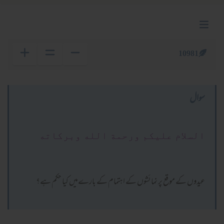
10981
سوال
السلام عليكم ورحمة الله وبركاته
عیدوں کے موقع پر نمائشوں کے اہتمام کے بارےمیں کیا حکم ہے؟