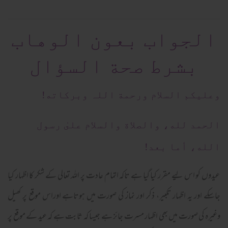
الجواب بعون الوهاب
بشرط صحة السؤال
وعلیکم السلام ورحمة اللہ وبرکاته!
الحمد لله، والصلاة والسلام علىٰ رسول
الله، أما بعد!
عیدوں کو اس لیے مقرر کیا گیا ہے تاکہ اتمام عادت پر اللہ تعالی کے شکر کا اظہار کیا
جاسکے اور یہ اظہار تکبیر، ذکر اور نماز کی صورت میں ہوتاہے اوراس موقع پر کھیل
وغیرہ کی صورت میں بھی اظہار مسرت جائز ہے جیسا کہ ثابت ہے کہ عید کے موقع پر