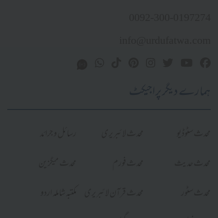
0092-300-0197274
info@urdufatwa.com
ہمارے دیگر پراجیکٹ
محدث سٹوڈیو
محدث لائبریری
رسائل و جرائد
محدث حدیث
محدث فورم
محدث میگزین
محدث سٹور
محدث قرآن لائبریری
مکتبہ شاملہ اردو