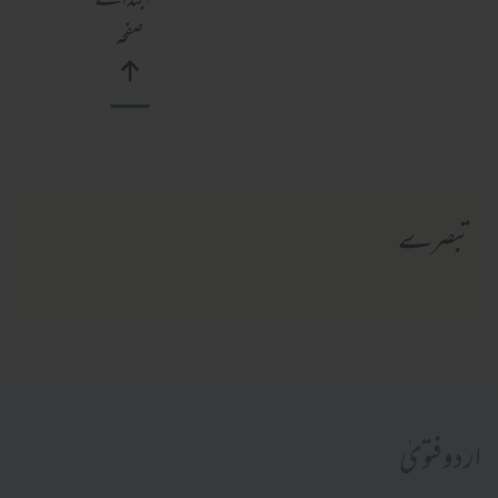
ابتدائے
صفحہ
تبصرے
اردو فتویٰ