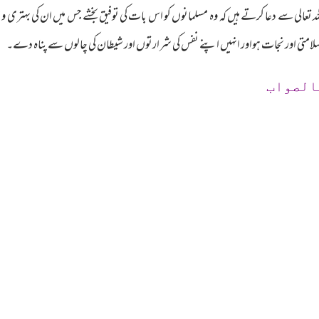
تعالی سے دعا کرتے ہیں کہ وہ مسلمانوں کو اس بات کی توفیق بخشے جس میں ان کی بہتری 
لامتی اور نجات ہواور انہیں اپنے نفس کی شرارتوں اور شیطان کی چالوں سے پناہ دے۔
الصواب