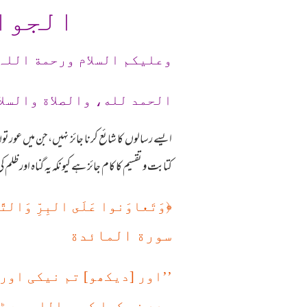
الجوا
وعلیکم السلام ورحمة اللہ
الحمد لله، والصلاة والسلا
ایسے رسالوں کا شائع کرنا جائز نہیں،جن میں عور
کتابت و تقسیم کا کام جائز ہے کیونکہ یہ گناہ اور
﴿
وَتَعاوَنوا عَلَى البِرِّ‌ وَالتّ
سورة المائدة
’’اور [دیکھو] تم نیکی او
مدد نہ کیا کرو،اللہ سے ڈر