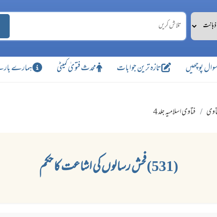
وال پوچھیں
تازہ ترین جوابات
محدث فتویٰ کمیٹی
ہمارے بارے
اوی
فتاوی اسلامیہ جلد 4
(531) فحش رسالوں کی اشاعت کا حکم