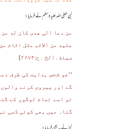
نبی صلی اللہ علیہ وسلم نے فرمایا:
من دعا الی هدی کان له من 
علیه من الاثم مثل اثام من
سیئة۔الخ ۔ح:۲۶۷۴]
’’جو شخص ہدایت کی طرف دع
گے اور پیروی کرنے والوں ک
تو اسے تمام لوگوں کے گنا
گناہ میں بھی کوئی کمی نہی
نبیّ نے یہ بھی فرمایا: