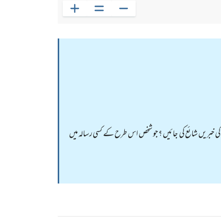
 کی خبریں شائع کی جائیں ؟جو شخص اس طرح کے کسی رسالہ میں