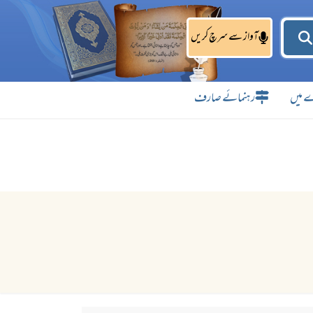
آواز سے سرچ کریں
 میں
رہنمائے صارف