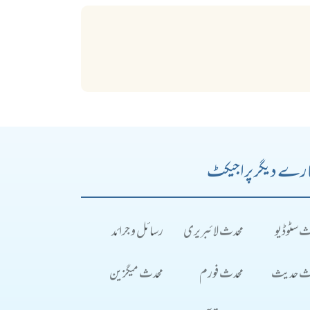
رے دیگر پراجیکٹ
ث سٹوڈیو
محدث لائبریری
رسائل و جرائد
ث حدیث
محدث فورم
محدث میگزین