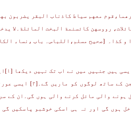
رهما،قوم معهم سیاط کاذناب البقر یضربون به
لات، رووسهن کائسنمة البخت المائلة۔لا یدخل
ا و کذا۔ [صحیح مسلم،اللباس۔ باب ،نساء الک
’’جہنمی
دموں جیسے کوڑے ہوں گے،جن
 ہونے والی مائل کرنے والی ہوں گی۔ان کے سر
ل ہوں گی اور نہ ہی اسکی خوشبو پاسکیں گی ح