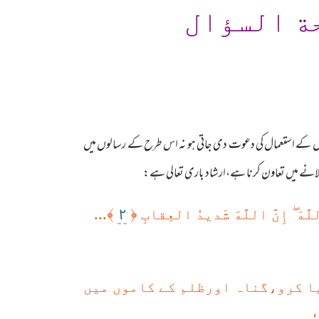
ة السؤال
یزوں کے استعمال کی دعوت دی جاتی ہو نہ اس طرح کے رسالوں میں
پھیلانے میں تعاون کرنا ہے،ارشاد باری تعالی ہے:
٢
﴾...
﴿
ۖ
َّهَ
إِنَّ اللَّهَ شَديدُ العِقابِ
یا کرو،گناہ اورظلم کے کاموں میں