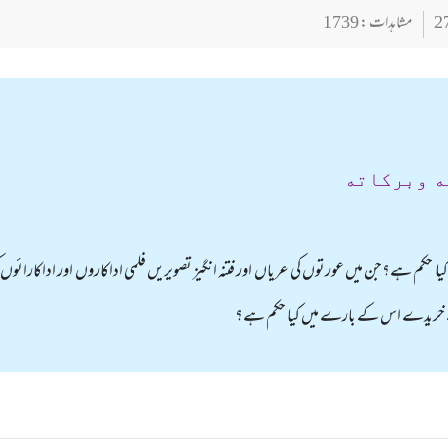
مشاہدات : 1739
ه وبركاته
حکم ہے؟جن میں عورتوں کی عریاں اور فتنہ انگیز تصویریں فلمی اداکاروں اور اداکارائوں
سے خریدے اس کے بارے میں کیا حکم ہے؟