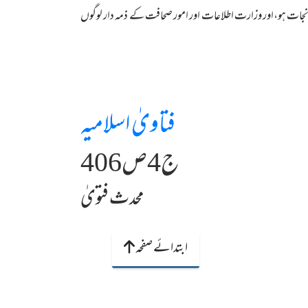
و نجات ہو،اور وزارت اطلاعات اور امور صحافت کے ذمہ دار لوگوں
فتاویٰ اسلامیہ
ج4ص406
محدث فتویٰ
ابتدائے صفحہ