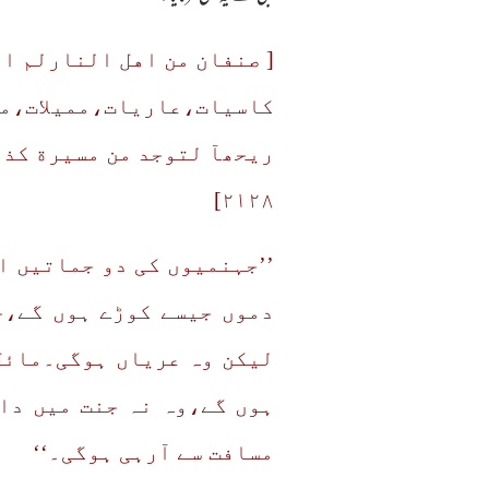
[ صنفان من اهل النارلم ا
کاسیات،عاریات،ممیلات،مائ
ریحھآ لتوجد من مسیرة کذ
۲۱۲۸]
لیکن وہ عریاں ہوگی۔مائل
ہوں گے،وہ نہ جنت میں داخ
مسافت سے آرہی ہوگی۔‘‘