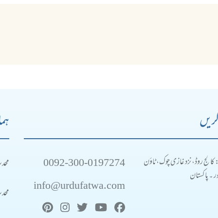
کریں
ہما
0092-300-0197274
محد
: کالج روڈ، نزد غازی چوک، ٹاؤن
 ۔ پاکستان
info@urdufatwa.com
محد