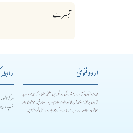
تبصرے
اردو فتویٰ
رابطہ 
محدث فتویٰ، کتاب و سنت کی روشنی میں سلفی علما کے قدیم و جدید
مرکز النور
فتاویٰ پر مبنی مستند آن لائن پلیٹ فارم ہے۔ صارفین موضوع وار
شپ، لاہور
تلاش، مطالعہ اور اپنے سوالات کے جوابات حاصل کر سکتے ہیں۔