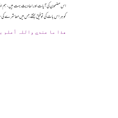
اس مضمون کی آیات اور احادیث بہت ہیں ،ہم اللہ 
کو ہر اس بات کی توفیق بخشے جس میں معاشرے کی س
ھذا ما عندي واللہ أعلم ب