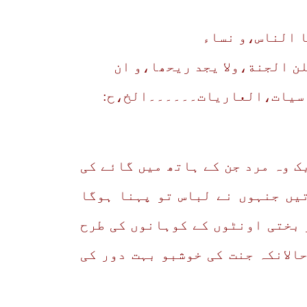
ا الناس،و نساء
ن الجنة،ولا یجد ریحھا،و ان
اسیات،العاریات۔۔۔۔۔۔الخ،ح:
وں کی دو جماتیں ایسی ہیں جنہیں میں نے اب تک نہیں دیکھا [۱]ایک وہ مرد جن کے ہاتھ میں گائے کی
 کے ساتھ لوگوں کو ماریں گے۔[۲] ایسی عورتیں جنہوں نے لباس تو پہنا ہوگا
 بختی اونٹوں کے کوہانوں کی طرح
الانکہ جنت کی خوشبو بہت دور کی