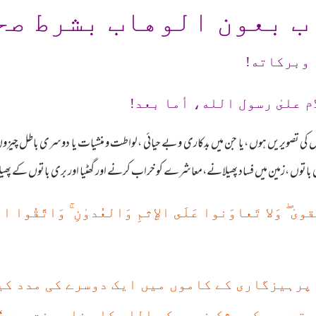
ب بعون الوهاب بشرط صح
 وبرکاته!
م علىٰ رسول الله، أما بعد!
توں کی تصویریں ہوں ،یا جن میں بدکاری و بے حیائی ،لواطت و منشیات یا دوسری باطل چ
 ظلم کی باتوں ،زمین میں فساد پھیلانے،معاشرے کو خراب کرنے اور گھٹیا اور بری باتوں کے 
ۚ
ۖ
َقوىٰ
وَلا تَعاوَنوا عَلَى الإِثمِ وَالعُدو‌ٰنِ
وَاتَّقُوا الل
ر پرہیزگاری کے کاموں میں ایک دوسرے کی مدد ک
تے رہوکچھ شک نہیں کہ اللہ کا عذاب سخت ہے۔‘‘