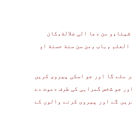
 شیئا،و من دعا الی ضلالة،کان
 العلم ،باب ،من سن سنة حسنة او
ر ملے گا اور جو اسکی پیروی کریں
ور جو شخص گمراہی کی طرف دعوت دے
ریں گے اور پیروی کرنے والوں کے