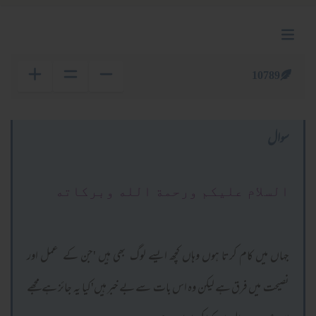
10789
سوال
السلام عليكم ورحمة الله وبركاته
جہاں میں کام کرتا ہوں وہاں کچھ ایسے لوگ بھی ہیں 'جن کے عمل اور
نصیحت میں فرق ہے لیکن وہ اس بات سے بے خبر ہیں'کیا یہ جائز ہے مجھے