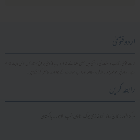
اردو فتویٰ
محدث فتویٰ، کتاب و سنت کی روشنی میں سلفی علما کے قدیم و جدید فتاویٰ پر مبنی مستند آن لائن پلیٹ فارم
ہے۔ صارفین موضوع وار تلاش، مطالعہ اور اپنے سوالات کے جوابات حاصل کر سکتے ہیں۔
رابطہ کریں
مرکز النور: کالج روڈ، نزد غازی چوک، ٹاؤن شپ، لاہور ۔ پاکستان