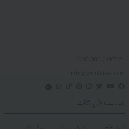
0092-300-0197274
info@urdufatwa.com
ہمارے دیگر پراجیکٹ
محدث سٹوڈیو
محدث لائبریری
رسائل و جرائد