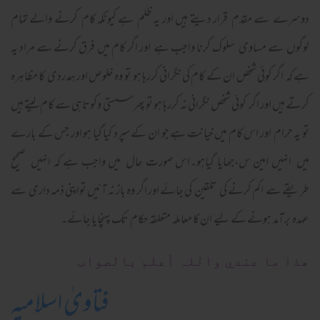
دوسرے سے مقدم قرار دیتے ہیں اور یہ ظلم ہے کیونکہ کام کرنے والے تمام
لوگوں سے مساوی سلوک کرنا واجب ہے اور اگر کام میں فرق کرنے سے مراد یہ
ہے کہ اگر کوئی شخص ان کے کام کی نگرانی کررہا ہو تو وہ خلوص اور ہمدردی کا مظاہرہ
کرتے ہیں اور اگر کوئی شخص نگرانی نہ کررہا ہو تو پھر سستی وکوتاہی سے کام لیتے ہیں
تو یہ حرام اور اس کام میں خیانت ہے جو ان کے سپرد کیا گیا ہو اور جس کے بارے
میں انہیں امین س،جھایا گیاہو۔اس صورت حال میں واجب ہے کہ انہیں صحیح
طریقے سے اکم کرنے کی تلقین کی جائے اور اگر وہ باز نہ آئیں تواپنی ذمہ داری سے
عہدہ بر آمد ہونے کے لیے ان کا معاملہ متعلقہ حکام تک پہنچایا جائے۔
ھذا ما عندي واللہ أعلم بالصواب
فتاویٰ اسلامیہ