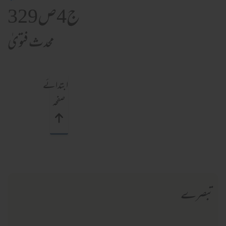
ج4ص329
محدث فتویٰ
ابتدائے
صفحہ
تبصرے