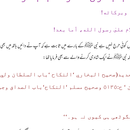
 وبرکاته!
م علىٰ رسول الله، أما بعد!
ے میں کوئی حرج نہیں ہے نبی ﷺ کے بارے میں ثابت ہے کہ آپ نے دائیں ہاتھ میں بھی انگوٹ
ہے کہ نبی ﷺ نے ایک شادی کرنے والے سے بھی فرمایا تھا:
حديد(صحيح البخاري ‘النكاح ‘باب السلطان ولي
زوجنكها بما معك من لاقرآن ‘ ح:٥١٣٥ وصحيح مسلم ‘النكاح
گوٹھی ہی کیوں نہ ہو۔‘‘