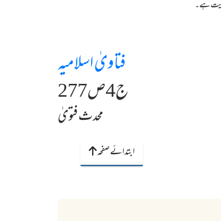
وایت ہے۔
فتاویٰ اسلامیہ
ج4ص277
محدث فتویٰ
ابتدائے صفحہ