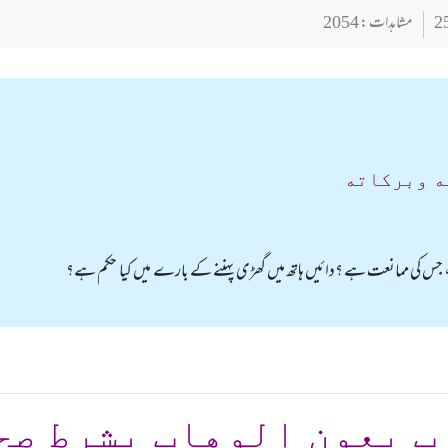
مشاہدات : 2054
ه وبركاته
ہے، جس کی ممانعت ہے ؟دائیں ہاتھ میں گھڑی پہننے کے بارے میں کیا حکم ہے؟
ب بعون الوهاب بشرط صح