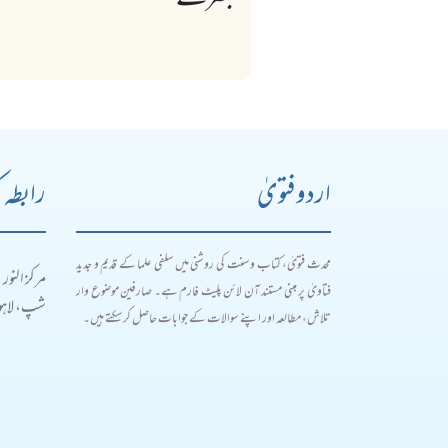
تبصرے
اردو فتویٰ
رابطہ 
محدث فتویٰ، کتاب و سنت کی روشنی میں سلفی علما کے قدیم و جدید
مرکز النور
فتاویٰ پر مبنی مستند آن لائن پلیٹ فارم ہے۔ صارفین موضوع وار
شپ، لاہور
تلاش، مطالعہ اور اپنے سوالات کے جوابات حاصل کر سکتے ہیں۔