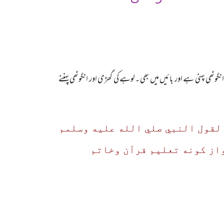
ھی پہنی ہے اور بائیں میں بھی ۔لوہے کی گھڑی اور انگوٹھی پہننے
 لقول النبي صلي الله عليه وسلمم
‘باب الصداق وجواز كونه تعليم قرآن وخاتم