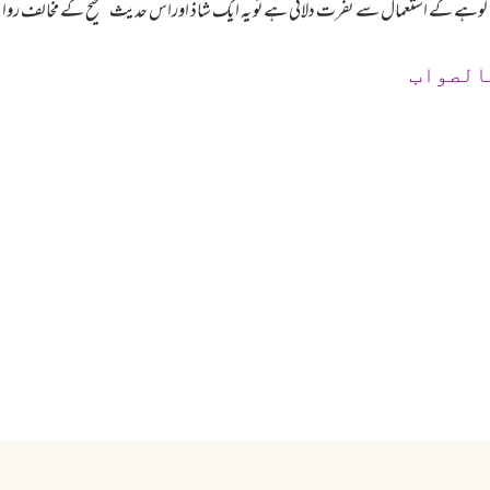
لوہے کے استعمال سے نفرت دلائی ہےتو یہ ایک شاذ اوراس حدیث صحیح کے مخالف ر
الصواب