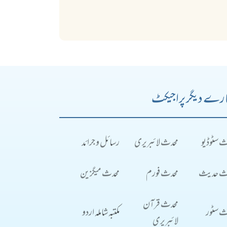
رے دیگر پراجیکٹ
ث سٹوڈیو
محدث لائبریری
رسائل و جرائد
ث حدیث
محدث فورم
محدث میگزین
محدث قرآن
ث سٹور
مکتبہ شاملہ اردو
لائبریری