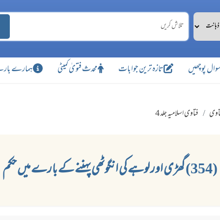
وال پوچھیں
تازہ ترین جوابات
محدث فتویٰ کمیٹی
ہمارے بارے
اوی
فتاوی اسلامیہ جلد 4
(354) گھڑی اور لوہے کی انگوٹھی پہننے کے بارے میں حکم