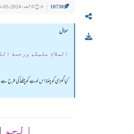
10730
تاریخ اشاعت : 2024-05-25
سوال
السلام عليكم ورحمة الل
کیا گھڑی کو پہننا اس لوہے کو پہننے کی طرح 
الجوا