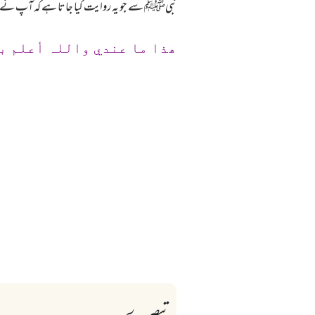
نبیﷺ سے جو یہ روایت کیا جاتا ہے کہ آپ نے 
ھذا ما عندي واللہ أعلم ب