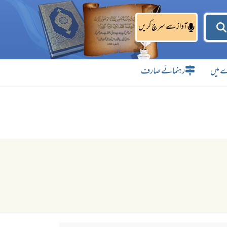
آواز سے سرچ کریں
 میں
رہنمائے صارف