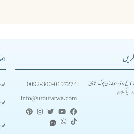
کریں
ہما
0092-300-0197274
محد
: کالج روڈ، نزد غازی چوک، ٹاؤن
 ۔ پاکستان
info@urdufatwa.com
محد
محد