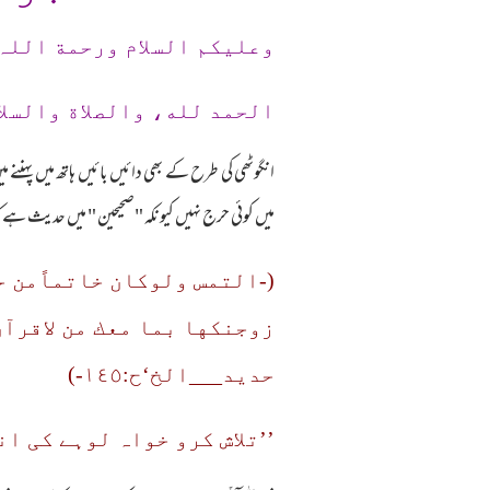
وعلیکم السلام ورحمة اللہ
الحمد لله، والصلاة والسلا
انگوٹھی کی طرح کے بھی دائیں بائیں ہاتھ میں پہنن
میں کوئی حرج نہیں کیونکہ "صحیحین " میں حدیث 
(-التمس ولوكان خاتماًمن 
حديد___الخ‘ح:١٤٥-)
’’تلاش کرو خواہ لوہے کی ان