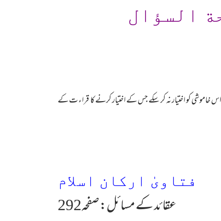
ة السؤال
 اس خاموشی کو اختیار نہ کر سکے جس کے اختیار کرنے کا قراء ت کے
فتاویٰ ارکان اسلام
عقائد کے مسائل: صفحہ292