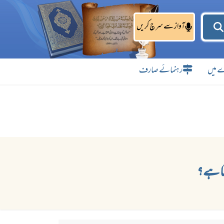
آواز سے سرچ کریں
 میں
رہنمائے صارف
تا ہے؟