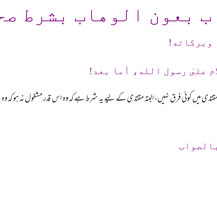
ب بعون الوهاب بشرط صح
 وبرکاته!
م علىٰ رسول الله، أما بعد!
مقتدی میں کوئی فرق نہیں، البتہ مقتدی کے لیے یہ شرط ہے کہ وہ اس قدر مشغول نہ ہو کہ وہ
بالصواب