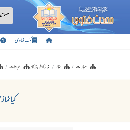
کتب فتاوی
س
عبادات
نماز
نماز کا طریقہ کار
عبادات
کیا نما