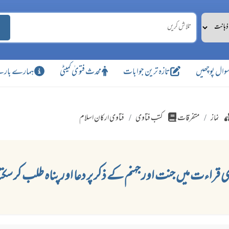
وال پوچھیں
تازہ ترین جوابات
محدث فتویٰ کمیٹی
ہمارے بارے
نماز
متفرقات
کتب فتاوی
فتاوی ارکان اسلام
زی قراءت میں جنت اور جہنم کے ذکر پر دعا اور پناہ طلب کر سک