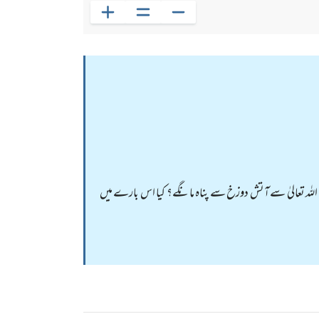
اللہ تعالیٰ سے آتش دوزخ سے پناہ مانگے؟ کیا اس بارے میں