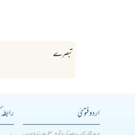
تبصرے
اردو فتویٰ
رابطہ 
محدث فتویٰ، کتاب و سنت کی روشنی میں سلفی علما کے قدیم و جدید