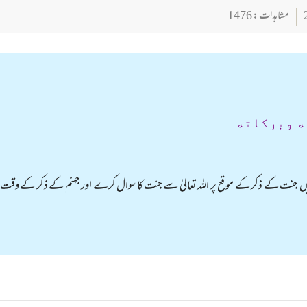
مشاہدات : 1476
ه وبركاته
میں جنت کے ذکر کے موقع پر اللہ تعالیٰ سے جنت کا سوال کرے اور جہنم کے ذکر کے وقت 