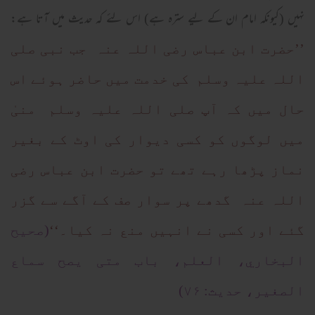
نہیں (کیونکہ امام ان کے لیے سترہ ہے) اس لئے کہ حديث میں آتا ہے:
’’حضرت ابن عباس رضی اللہ عنہ جب نبی صلی
اللہ علیہ وسلم کی خدمت میں حاضر ہوئے اس
حال میں کہ آپ صلی اللہ علیہ وسلم منیٰ
میں لوگوں کو کسی دیوار کی اوٹ کے بغیر
نماز پڑھا رہے تھے تو حضرت ابن عباس رضی
اللہ عنہ گدھے پر سوار صف کے آگے سے گزر
گئے اور کسی نے انہیں منع نہ کیا۔‘‘
(صحیح
البخاري، العلم، باب متی یصح سماع
الصغیر، حدیث: ۷۶)