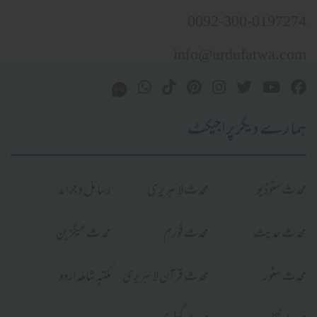
0092-300-0197274
info@urdufatwa.com
ہمارے دیگر پراجیکٹ
محدث سٹوڈیو
محدث لائبریری
رسائل و جرائد
محدث حدیث
محدث فورم
محدث میگزین
محدث سٹور
محدث قرآن لائبریری
مکتبہ شاملہ اردو