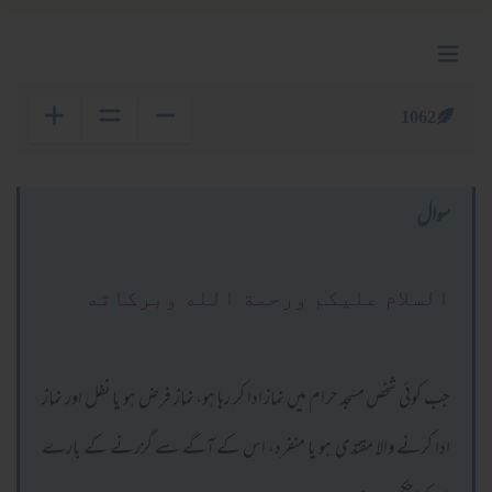
1062
سوال
السلام عليكم ورحمة الله وبركاته
جب کوئی شخص مسجد حرام میں نماز ادا کر رہا ہو، نماز فرض ہو یا نفل اور نماز
ادا کرنے والا مقتدی ہو یا منفرد، اس کے آگے سے گزرنے کے بارے