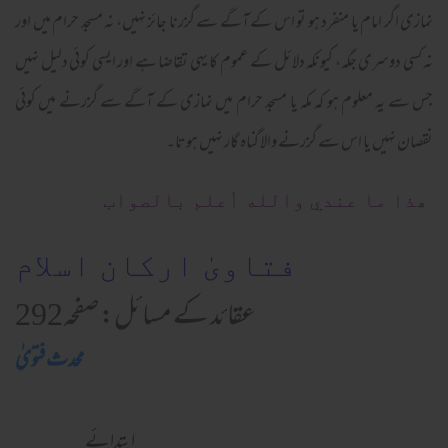
نمازی اگر امام یا منفرد ہو تو اس کے آگے سے گزرنا جائز نہیں، نہ مسجد حرام میں اور
نہ کسی دوسری جگہ، کیونکہ دلائل کے عموم کا یہی تقاضا ہے اور ایسی کوئی دلیل نہیں
جس سے یہ معلوم ہو کہ مکہ یا مسجد حرام میں نمازی کے آگے سے گزرنے میں کوئی
نقصان نہیں یا اس سے گزرنے والا گناہ گار نہیں ہوتا۔
ھذا ما عندي والله أعلم بالصواب
فتاویٰ ارکان اسلام
عقائد کے مسائل: صفحہ292
محدث فتویٰ
ابتدائے