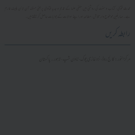
محدث فتویٰ، کتاب و سنت کی روشنی میں سلفی علما کے قدیم و جدید فتاویٰ پر مبنی مستند آن لائن پلیٹ فارم
ہے۔ صارفین موضوع وار تلاش، مطالعہ اور اپنے سوالات کے جوابات حاصل کر سکتے ہیں۔
رابطہ کریں
مرکز النور: کالج روڈ، نزد غازی چوک، ٹاؤن شپ، لاہور ۔ پاکستان