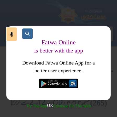
Fatwa Online
is better with the app
Download Fatwa Online App for a
عبادات
نماز
عبادات
کتب فتاوی
better user experience.
نماز کا طریقہ کار
نماز
متفرقات
فتاوی ارکان اسلام
(265) مسجد حرام میں نمازی کے آگے سے گزرنا
OR
Try The App
Continue On The Web