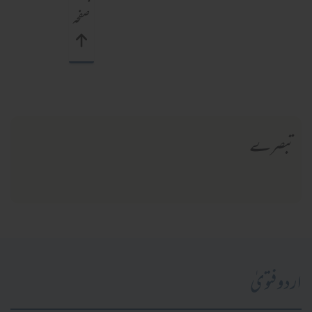
صفحہ
تبصرے
اردو فتویٰ