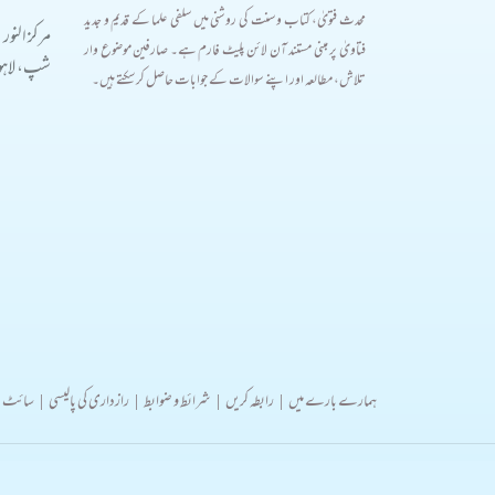
محدث فتویٰ، کتاب و سنت کی روشنی میں سلفی علما کے قدیم و جدید
مرکز النور
فتاویٰ پر مبنی مستند آن لائن پلیٹ فارم ہے۔ صارفین موضوع وار
شپ، لاہور
تلاش، مطالعہ اور اپنے سوالات کے جوابات حاصل کر سکتے ہیں۔
ہمارے بارے میں
|
رابطہ کریں
|
شرائط و ضوابط
|
رازداری کی پالیسی
|
سائٹ 