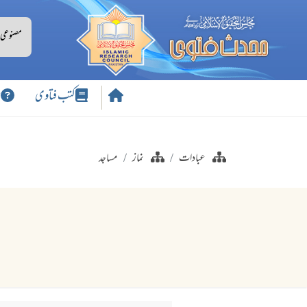
کتب فتاوی
س
عبادات
نماز
مساجد