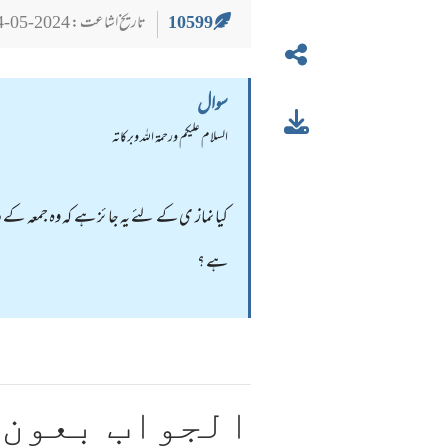
10599
تاریخ اشاعت : 2024-05-24
سوال
السلام عليكم ورحمة الله وبركاته
کیا نماز ی کے لئے یہ جا ئز ہے کہ وہ جمعہ کے 
ہے ؟
الجواب بعون 