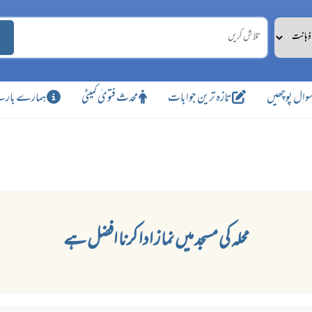
وال پوچھیں
تازہ ترین جوابات
محدث فتویٰ کمیٹی
ہمارے بارے
محلہ کی مسجد میں نماز ادا کرنا افضل ہے