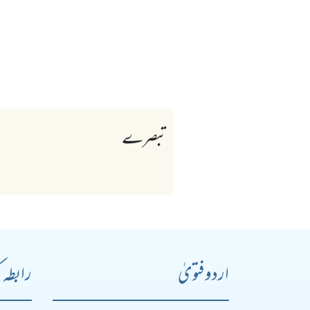
تبصرے
اردو فتویٰ
رابطہ 