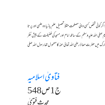
گر کوئی شخص کسی دینی مصلحت مثلاً تحصیل علم یا زیا دہ علمی اور پر تا
م صلی اللہ علیہ وسلم کے ساتھ امام اور مسجد کی فضیلت کے پیش نظر
بارک میں حضرت معا ذ رضی اللہ تعالیٰ عنہ کا معمو ل تھا رسول اللہ صلی
فتاویٰ اسلامیہ
ج1ص548
محدث فتویٰ