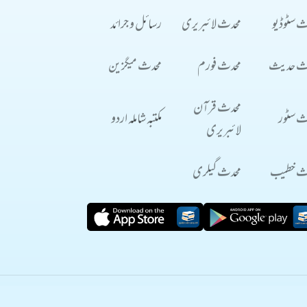
ث سٹوڈیو
محدث لائبریری
رسائل و جرائد
ث حدیث
محدث فورم
محدث میگزین
محدث قرآن
ث سٹور
مکتبہ شاملہ اردو
لائبریری
ث خطیب
محدث گیلری