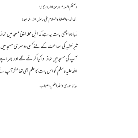
وعلیکم السلام ورحمة اللہ وبرکاته!
الحمد لله، والصلاة والسلام علىٰ رسول الله، أما بعد!
زیا دہ اچھی با ت یہ ہے کہ اہل محلہ اپنی مسجد میں نما
ثیر خطبہ کی سما عت کے لئے کسی دوسری مسجد میں جا 
آپ کی مسجد میں نماز ادا کیا کر تے تھے اور پھر اپنے 
اللہ علیہ وسلم کو اس با ت کا علم بھی تھا مگر آپ نے
ھذا ما عندی واللہ اعلم بالصواب