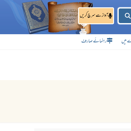
آواز سے سرچ کریں
 میں
رہنمائے صارف