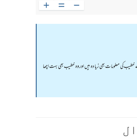
کے خطیب کی معلوما ت بھی زیا دہ ہیں اور وہ خطیب بھی بہت اچھا
ال