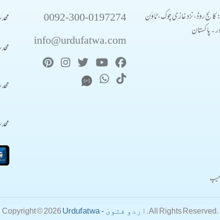
0092-300-0197274
محد
: کالج روڈ، نزد غازی چوک، ٹاؤن
 ۔ پاکستان
info@urdufatwa.com
محد
محد
محد
میپ
Urdufatwa - اردو فتویٰ
Copyright © 2026
. All Rights Reserved.