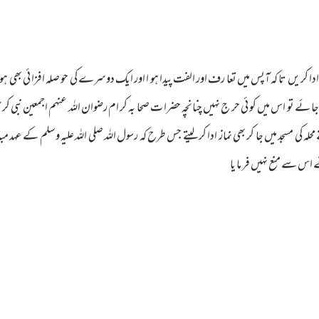
ز ادا کر یں تا کہ آپس میں تعا رف اور الفت پیدا ہو ا اور ایک دوسرے کی حو صلہ افزا ئی بھی ہو ا
ئے تو اس میں کو ئی حر ج نہیں چنانچہ حضرا ت صحا بہ کر ام رضوان اللہ عنہم اجمعین نبی کری
محلہ کی مسجد میں جا کر بھی نماز ادا کر لیتے جس طرح کہ رسول اللہ صلی اللہ علیہ وسلم کے عہد م
 اس سے منع نہیں فر ما یا