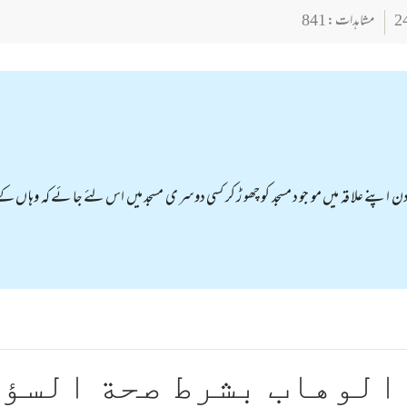
مشاہدات : 841
دن اپنے علا قہ میں مو جو د مسجد کو چھو ڑ کر کسی دوسر ی مسجد میں اس لئے جا ئے کہ وہا ں 
الوهاب بشرط صحة السؤ