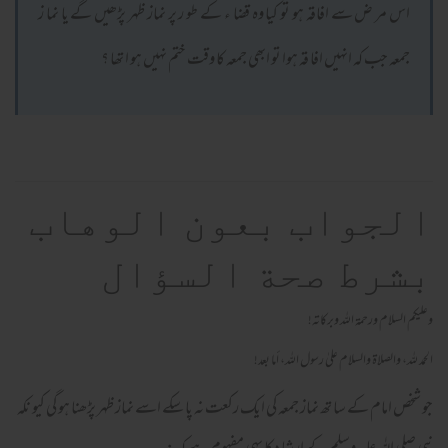
اس مر ض سے افاقہ ہو تو کیا وہ قضا ء کے طو ر پر نماز ظہر پڑھیں گے یا نما ز
جمعہ جب کہ انہیں افا قہ ہوا تو ابھی جمعہ کا وقت ختم نہیں ہو ا تھا ؟
الجواب بعون الوهاب
بشرط صحة السؤال
وعلیکم السلام ورحمة اللہ وبرکاته!
الحمد لله، والصلاة والسلام علىٰ رسول الله، أما بعد!
جو شخص امام کے سا تھ نماز جمعہ کی ایک رکعت نہ پا سکے اسے نماز ظہر پڑھنا ہو گی کیو نکہ