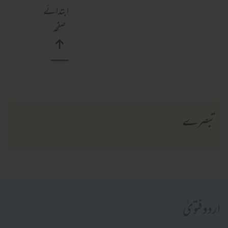
ابتدائے
صفحہ
تبصرے
اردو فتویٰ