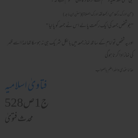
نبی صلی اللہ علیہ وسلم کے ارشا د کا یہی مفہوم ہے کہ :
(من ادرك ركعة من الجمعة فقد ادرك الصلاة)(سنن ان ما جه )
"جو شخص جمعہ کی ایک رکعت پا لے اس نے جمعہ کو پا لیا "
اور یہ شخص تو امام کے سا تھ نماز جمعہ میں با لکل شر یک ہی نہ ہو سکا تھا لہذا اسے ظہر
کی نماز ادا کر نا ہو گی
ھذا ما عندی واللہ اعلم بالصواب
فتاویٰ اسلامیہ
ج1ص528
محدث فتویٰ