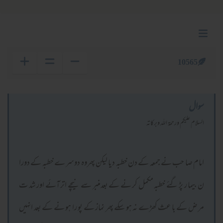
10565
سوال
السلام عليكم ورحمة الله وبركاته
امام صا حب نے جمعہ کے دن خطبہ دیا لیکن پھروہ دوسر ے خطبہ کے دورا
ن بیما ر پڑ گئے خطبہ مکمل کر نے کے بعدمنبر سے نیچے اتر آئے اور شد ت
مر ض کے با عث کھڑے نہ ہو سکے پھر نماز کے پو را ہو نے کے بعد انہیں