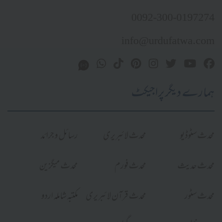
0092-300-0197274
info@urdufatwa.com
ہمارے دیگر پراجیکٹ
محدث سٹوڈیو
محدث لائبریری
رسائل و جرائد
محدث حدیث
محدث فورم
محدث میگزین
محدث سٹور
محدث قرآن لائبریری
مکتبہ شاملہ اردو