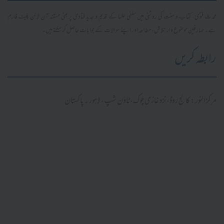
محدث فتویٰ، کتاب و سنت کی روشنی میں سلفی علما کے قدیم و جدید فتاویٰ پر مبنی مستند آن لائن پلیٹ فارم
ہے۔ صارفین موضوع وار تلاش، مطالعہ اور اپنے سوالات کے جوابات حاصل کر سکتے ہیں۔
رابطہ کریں
مرکز النور: کالج روڈ، نزد غازی چوک، ٹاؤن شپ، لاہور ۔ پاکستان