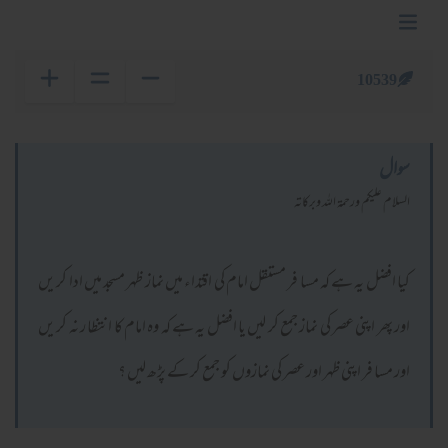
10539
سوال
السلام عليكم ورحمة الله وبركاته
کیا افضل یہ ہے کہ مسا فر مستقل امام کی اقتداء میں نماز ظہر مسجد میں ادا کر یں
اور پھر اپنی عصر کی نماز جمع کر لیں یا افضل یہ ہے کہ وہ امام کا انتظا ر نہ کر یں
اور مسا فر اپنی ظہر اور عصر کی نمازوں کو جمع کر کے پڑھ لیں ؟