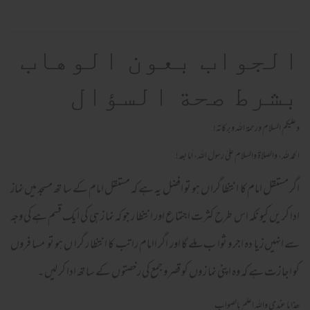
الجواب بعون الوهاب
بشرط صحة السؤال
وعلیکم السلام ورحمة اللہ وبرکاته!
الحمد لله، والصلاة والسلام علىٰ رسول الله، أما بعد!
اگر مستقل امام کا انتظا گرا ں ہو تو افضل یہ ہے کہ مستقل امام کے سا تھ مسجد میں نماز
ادا کر یں کیو نکہ اس طرح کثرت اجتما ع اور انتظا ر جو کہ نما ز ہی کی ایک قسم ہے کی وجہ
سے انہیں زیا دہ اجر و ثوا ب ملے گا اور اگر اامام را تب کا انتظا ر گرا ں ہو تو مسا فروں
کو اجا زت ہے کہ وہ اپنی نما ز وں کو قصر و جمع کی رخصتو ں کے سا تھ ادا کر لیں ۔
ھذا ما عندی واللہ اعلم بالصواب