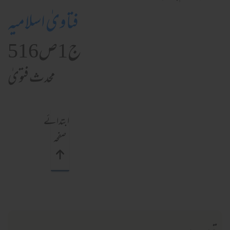
فتاویٰ اسلامیہ
ج1ص516
محدث فتویٰ
ابتدائے
صفحہ