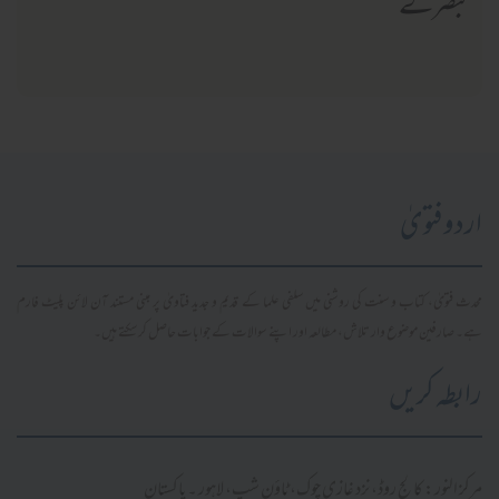
تبصرے
اردو فتویٰ
محدث فتویٰ، کتاب و سنت کی روشنی میں سلفی علما کے قدیم و جدید فتاویٰ پر مبنی مستند آن لائن پلیٹ فارم
ہے۔ صارفین موضوع وار تلاش، مطالعہ اور اپنے سوالات کے جوابات حاصل کر سکتے ہیں۔
رابطہ کریں
مرکز النور: کالج روڈ، نزد غازی چوک، ٹاؤن شپ، لاہور ۔ پاکستان