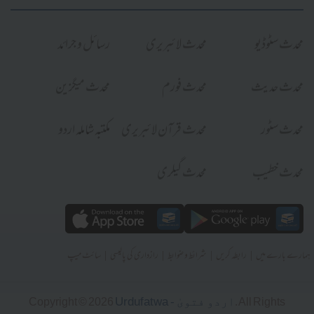
محدث سٹوڈیو
محدث لائبریری
رسائل و جرائد
محدث حدیث
محدث فورم
محدث میگزین
محدث سٹور
محدث قرآن لائبریری
مکتبہ شاملہ اردو
محدث خطیب
محدث گیلری
|
|
|
|
ہمارے بارے میں
رابطہ کریں
شرائط و ضوابط
رازداری کی پالیسی
سائٹ میپ
Urdufatwa - اردو فتویٰ
Copyright © 2026
. All Rights