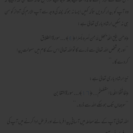
اس کے لئے الارم سے فائدہ اٹھایئےجلد سوجایئے اور اہل خانہ سے بھی کہہ دیجئے کہ
وہ آپ کو بیدار کردیں تاکہ کہیں ایسا نہ ہو کہ نیند کی وجہ سے آپ الارم کی آواز کو سن
ہی نہ سکیں ارشاد باری تعالیٰ ہے:
﴿
٤
﴾... سورة الطلاق
﴿
وَمَن يَتَّقِ اللَّهَ يَجعَل لَهُ مِن أَمرِ‌هِ يُسرً‌ا
‘‘اور جو شخص اللہ تعالیٰ سے ڈرے گاتواللہ تعالیٰ اس کے کام میں سہولت پیدا
کردےگا۔’’
نیز ارشاد باری تعالیٰ ہے:
﴿
١٦
﴾... سورةالتغابن
﴿
فَاتَّقُوا اللَّهَ مَا استَطَعتُم...
‘‘سوجہاں تک ہوسکے اللہ سے ڈرو۔’’
الله تعالیٰ آپ کے لئے معاملہ میں آسانی پیدا فرمائے اور فرض ادا کرنے میں آپ کی