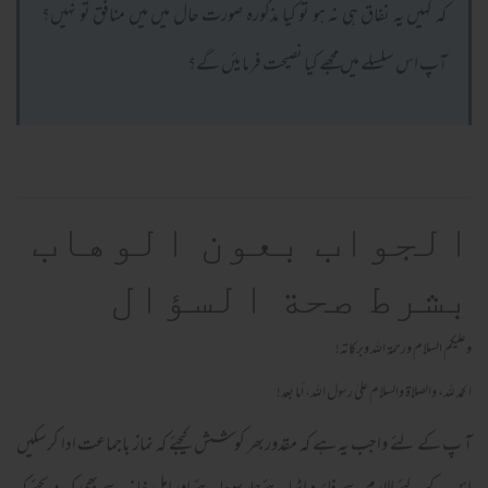
کہ کہیں یہ نفاق ہی نہ ہو تو کیا مذکورہ صورت حال میں میں منافق تو نہیں؟
آپ اس سلسلے میں مجھے کیا نصیحت فرمایئں گے؟
الجواب بعون الوهاب
بشرط صحة السؤال
وعلیکم السلام ورحمة اللہ وبرکاته!
الحمد لله، والصلاة والسلام علىٰ رسول الله، أما بعد!
آ پ کے لئے واجب یہ ہے کہ مقدوربھر کوشش کیجئے کہ نماز باجماعت ادا کرسکیں