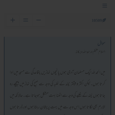
10509
سوال
السلام عليكم ورحمة الله وبركاته
میں الحمد للہ ایک مسلمان آدمی ہوں پانچوں نمازیں باقاعدگی سے مسجد میں ادا
کرتا ہوں۔لیکن اکثر وبیشتر نیند کے غلبہ کی وجہ سے صبح کی نماز میں پیچھے رہ
جاتا ہوں نیند کے غلبے کی وجہ سے اٹھنا بہت مشکل ہوجاتا ہے۔حالانکہ میں
الارم بھی لگاتا ہوں اس وجہ سے میں بہت پریشان رہتا ہوں اور ڈرتا ہوں