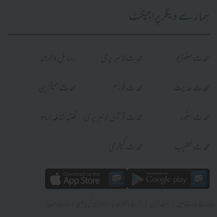
ہمارے دیگر پراجیکٹ
محدث سٹوڈیو
محدث لائبریری
رسائل و جرائد
محدث حدیث
محدث فورم
محدث میگزین
محدث سٹور
محدث قرآن لائبریری
مکتبہ شاملہ اردو
محدث خطیب
محدث گیلری
|
|
|
|
ہمارے بارے میں
رابطہ کریں
شرائط و ضوابط
رازداری کی پالیسی
سائٹ میپ