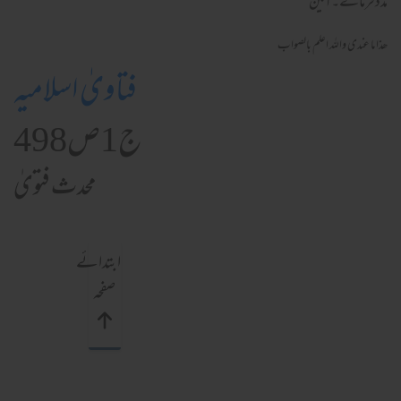
مددفرمائے۔آمین
ھذا ما عندی واللہ اعلم بالصواب
فتاویٰ اسلامیہ
ج1ص498
محدث فتویٰ
ابتدائے
صفحہ