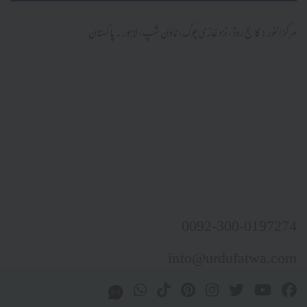
مرکز النور: کالج روڈ، نزد غازی چوک، ٹاؤن شپ، لاہور ۔ پاکستان
0092-300-0197274
info@urdufatwa.com