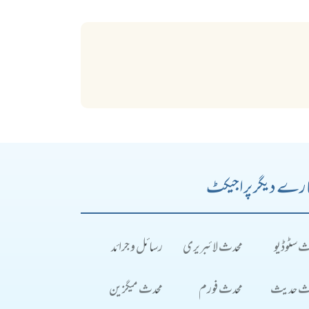
رے دیگر پراجیکٹ
ث سٹوڈیو
محدث لائبریری
رسائل و جرائد
ث حدیث
محدث فورم
محدث میگزین