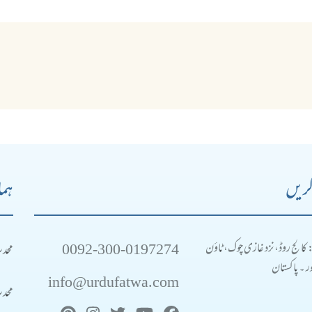
کریں
ہما
0092-300-0197274
محد
: کالج روڈ، نزد غازی چوک، ٹاؤن
 ۔ پاکستان
info@urdufatwa.com
محد