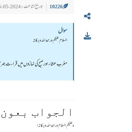
10226
تاریخ اشاعت : 2024-05-25
سوال
السلام عليكم ورحمة الله وبركاته
مغرب عشاء اورصبح کی نمازوں میں قراءت جہری
الجواب بعون 
وعلیکم السلام ورحمة اللہ وبرکاته!