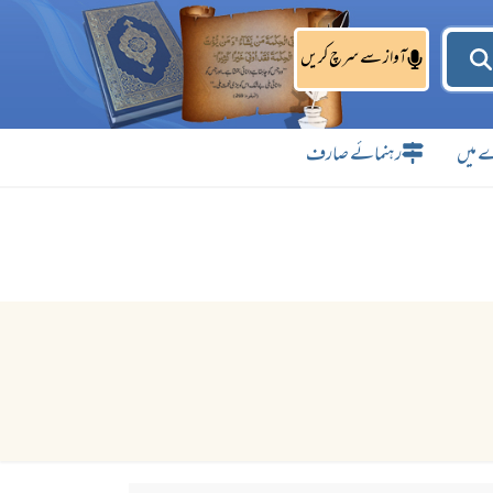
آواز سے سرچ کریں
 میں
رہنمائے صارف