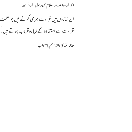
الحمد لله، والصلاة والسلام علىٰ رسول الله، أما بعد!
ان نمازوں میں قراءت جہری کرنے میں جو حکمت ہے
قراءت سے استفادہ کے زیادہ قریب ہوتے ہیں۔کیون
ھذا ما عندی واللہ اعلم بالصواب