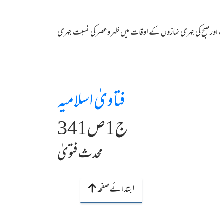
 اورصبح کی جہری نمازوں کے اوقات میں ظہر وعصر کی نسبت جہری
فتاویٰ اسلامیہ
ج1ص341
محدث فتویٰ
ابتدائے صفحہ