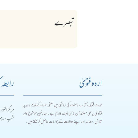
تبصرے
اردو فتویٰ
رابطہ 
محدث فتویٰ، کتاب و سنت کی روشنی میں سلفی علما کے قدیم و جدید
مرکز النور
فتاویٰ پر مبنی مستند آن لائن پلیٹ فارم ہے۔ صارفین موضوع وار
شپ، لاہور
تلاش، مطالعہ اور اپنے سوالات کے جوابات حاصل کر سکتے ہیں۔