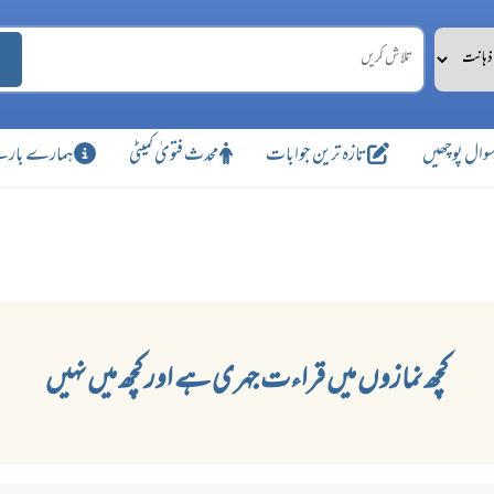
وال پوچھیں
تازہ ترین جوابات
محدث فتویٰ کمیٹی
ہمارے بارے
کچھ نمازوں میں قراءت جہری ہے اور کچھ میں نہیں