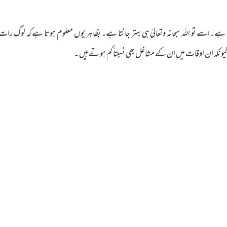
۔اسے تو اللہ سبحانہ وتعالیٰ ہی بہتر جانتا ہے۔بظاہر یوں معلوم ہوتا ہے کہ لوگ رات
کہ ان اوقات میں ان کے مشاغل بھی نسبتاً کم ہوتے ہیں ۔