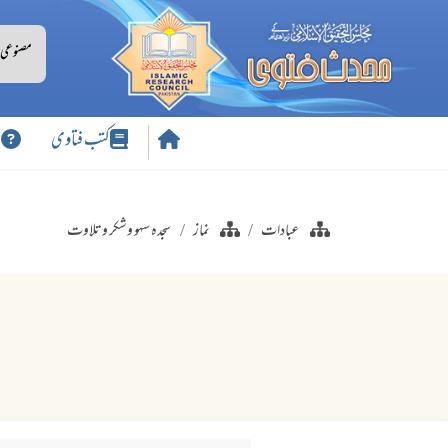
کتب فتاوی
س
عبادات
نماز
سجدہ سہو وشکر وتلاوت