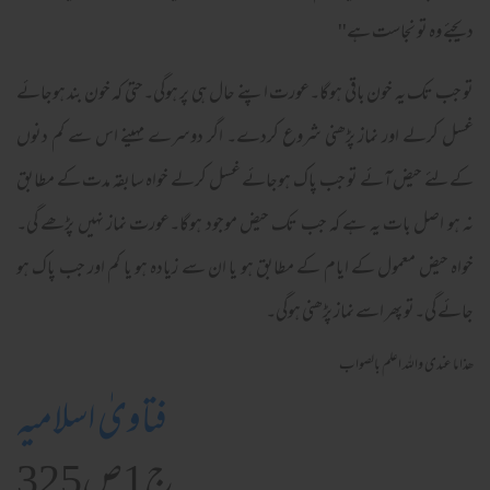
دیجئے وہ تو نجاست ہے''
تو جب تک یہ خون باقی ہوگا۔عورت اپنے حال ہی پر ہوگی۔حتیٰ کہ خون بند ہوجائے
غسل کرلے اور نماز پڑھنی شروع کردے۔ اگر دوسرے مہینے اس سے کم دنوں
کےلئے حیض آئے تو جب پاک ہوجائے غسل کرلے خواہ سابقہ مدت کے مطابق
نہ ہو اصل بات یہ ہے کہ جب تک حیض موجود ہوگا۔عورت نماز نہیں پڑھے گی۔
خواہ حیض معمول کے ایام کے مطابق ہو یا ان سے زیادہ ہو یا کم اور جب پاک ہو
جائے گی۔تو پھر اسے نماز پڑھنی ہوگی۔
ھذا ما عندی واللہ اعلم بالصواب
فتاویٰ اسلامیہ
ج1ص325