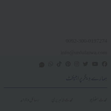
0092-300-0197274
info@urdufatwa.com
ہمارے دیگر پراجیکٹ
محدث سٹوڈیو
محدث لائبریری
رسائل و جرائد