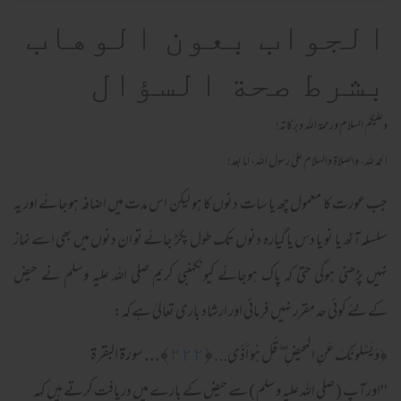
الجواب بعون الوهاب
بشرط صحة السؤال
وعلیکم السلام ورحمة اللہ وبرکاته!
الحمد لله، والصلاة والسلام علىٰ رسول الله، أما بعد!
جب عورت کا معمول چھ یا سات دنوں کا ہو لیکن اس مدت میں اضافہ ہوجائے اور یہ
سلسلہ آٹھ یا نو یا دس یا گیارہ دنوں تک طول پکڑ جائے تو ان دنوں میں بھی اسے نماز
نہیں پڑھنی ہوگی حتیٰ کہ پاک ہوجائے کیونکہنبی کریم صلی اللہ علیہ وسلم نے حیض
کےلئے کوئی حد مقرر نہیں فرمائی اور ارشاد باری تعالیٰ ہے کہ:
ۖ
﴿
٢٢٢
﴾... سورة البقرة
﴿
وَيَسـَٔلونَكَ عَنِ المَحيضِ
قُل هُوَ أَذًى...
''اور آپ ( صلی اللہ علیہ وسلم ) سے حیض کے بارے میں دریافت کرتے ہیں کہہ