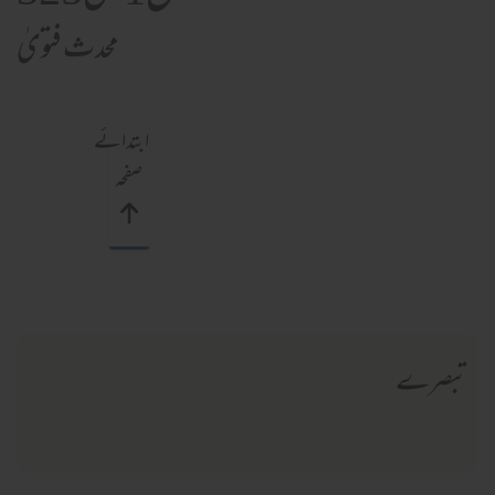
محدث فتویٰ
ابتدائے
صفحہ
تبصرے