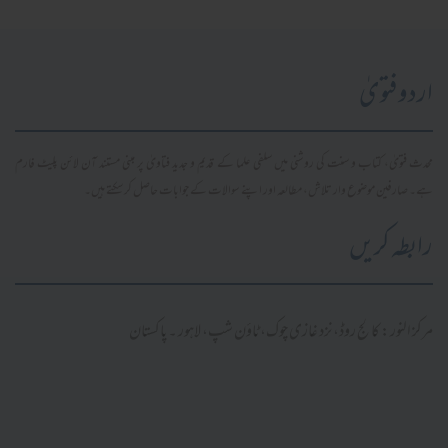
اردو فتویٰ
محدث فتویٰ، کتاب و سنت کی روشنی میں سلفی علما کے قدیم و جدید فتاویٰ پر مبنی مستند آن لائن پلیٹ فارم
ہے۔ صارفین موضوع وار تلاش، مطالعہ اور اپنے سوالات کے جوابات حاصل کر سکتے ہیں۔
رابطہ کریں
مرکز النور: کالج روڈ، نزد غازی چوک، ٹاؤن شپ، لاہور ۔ پاکستان