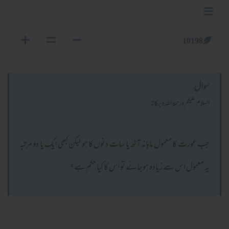
10198
سوال
السلام عليكم ورحمة الله وبركاته
جب عورت کا معمول ماہانہ آٹھ یا سات دنوں کا ہو لیکن کبھی ایک یا دو مرتبہ
یہ معمول اس سے زیادہ ہوجائے تو اس کا کیا حکم ہے؟