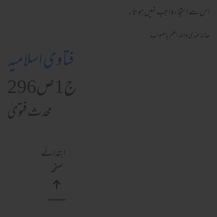
اس سے استجا ء وا جب نہیں ہو تا ۔
ھذا ما عندی واللہ اعلم بالصواب
فتاویٰ اسلامیہ
ج1ص296
محدث فتویٰ
ابتدائے
صفحہ