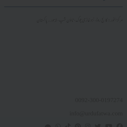
مرکز النور: کالج روڈ، نزد غازی چوک، ٹاؤن شپ، لاہور ۔ پاکستان
0092-300-0197274
info@urdufatwa.com