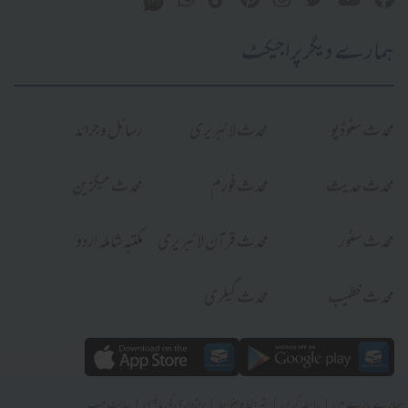
ہمارے دیگر پراجیکٹ
محدث سٹوڈیو
محدث لائبریری
رسائل و جرائد
محدث حدیث
محدث فورم
محدث میگزین
محدث سٹور
محدث قرآن لائبریری
مکتبہ شاملہ اردو
محدث خطیب
محدث گیلری
|
|
|
|
ہمارے بارے میں
رابطہ کریں
شرائط و ضوابط
رازداری کی پالیسی
سائٹ میپ