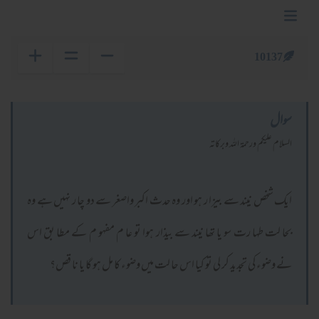
10137
سوال
السلام عليكم ورحمة الله وبركاته
ایک شخص نیند سے بیزا ر ہو اور وہ حدث اکبر واصغر سے دو چا ر نہیں ہے وہ
بحا لت طہا رت سو یا تھا نیند سے بیذار ہوا تو عا م مفہو م کے مطا بق اس
نے وضوء کی تجدید کر لی تو کیا اس حا لت میں وضوء کا مل ہو گا یا نا قص؟