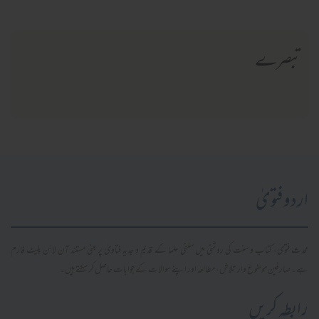
تبصرے
اردو فتویٰ
محدث فتویٰ، کتاب و سنت کی روشنی میں سلفی علما کے قدیم و جدید فتاویٰ پر مبنی مستند آن لائن پلیٹ فارم
ہے۔ صارفین موضوع وار تلاش، مطالعہ اور اپنے سوالات کے جوابات حاصل کر سکتے ہیں۔
رابطہ کریں