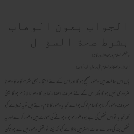
الجواب بعون الوهاب
بشرط صحة السؤال
وعلیکم السلام ورحمة اللہ وبرکاته!
الحمد لله، والصلاة والسلام علىٰ رسول الله، أما بعد!
ہاں اس حا لت میں وضوء صحیح ہو گا اور اس کے لئے استجا ء یعنی شرم گا ہ کا دھونا
ضروری نہیں ہو گا بلکہ اس کے لئے صرف اعضا ء ظا ہر کا دھو نا لا ز م ہو گا یعنی
معروف وضوء کر نا ہو گا عا م لو گ جو اسے تجد ید وضوء کا نا م دیتے ہیں تو یہ غلط ہے کیو
نکہ تجد ید تو اس شخص کی ہے جو وضوء مو جو د ہو نے کی صؤرت میں وضوء کر ے اور یہ
شخص نیند کی وجہ سے حدث اصغر میں مبتلا ہے کیو نکہ نیند نو ا قض وضوء میں سے ہو لیکن