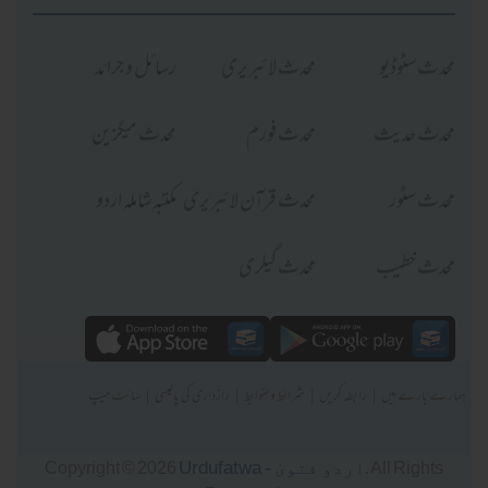
محدث سٹوڈیو
محدث لائبریری
رسائل و جرائد
محدث حدیث
محدث فورم
محدث میگزین
محدث سٹور
محدث قرآن لائبریری
مکتبہ شاملہ اردو
محدث خطیب
محدث گیلری
|
|
|
|
ہمارے بارے میں
رابطہ کریں
شرائط و ضوابط
رازداری کی پالیسی
سائٹ میپ
Urdufatwa - اردو فتویٰ
Copyright © 2026
. All Rights