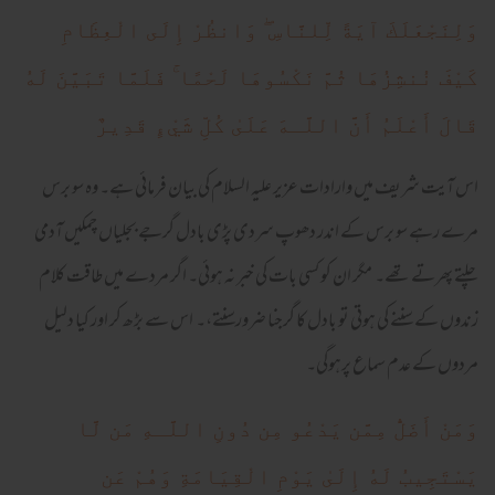
وَلِنَجْعَلَكَ آيَةً لِّلنَّاسِ ۖ وَانظُرْ إِلَى الْعِظَامِ
كَيْفَ نُنشِزُهَا ثُمَّ نَكْسُوهَا لَحْمًا ۚ فَلَمَّا تَبَيَّنَ لَهُ
قَالَ أَعْلَمُ أَنَّ اللَّـهَ عَلَىٰ كُلِّ شَيْءٍ قَدِيرٌ
اس آیت شریف میں وارادات عزیر علیہ السلام کی بیان فرمائی ہے۔ وہ سو برس
مرے رہے سو برس کے اندر دھوپ سردی پڑی بادل گرجے بجلیاں چمکیں آدمی
چلتے پھرتے تھے۔ مگر ان کو کسی بات کی خبر نہ ہوئی۔ اگر مردے میں طاقت کلام
زندوں کے سننے کی ہوتی تو بادل کا گرجنا ضرورسنتے،۔ اس سے بڑھ کر اور کیا دلیل
مردوں کے عدم سماع پرہوگی۔
وَمَنْ أَضَلُّ مِمَّن يَدْعُو مِن دُونِ اللَّـهِ مَن لَّا
يَسْتَجِيبُ لَهُ إِلَىٰ يَوْمِ الْقِيَامَةِ وَهُمْ عَن