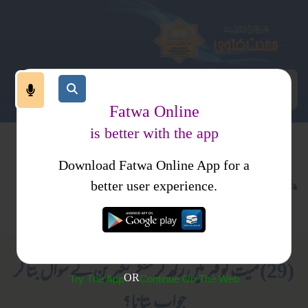
Fatwa Online
is better with the app
Download Fatwa Online App for a
عبادات
نماز
کتب فتاوی
better user experience.
نماز جنازہ
فتاوی ثنائیہ امرتسری جلد 2
(29) میت کو قبر میں رکھ کر منکر نکیرین کے سوال بتا کر
OR
Try The App
Continue On The Web
جواب بتانا؟