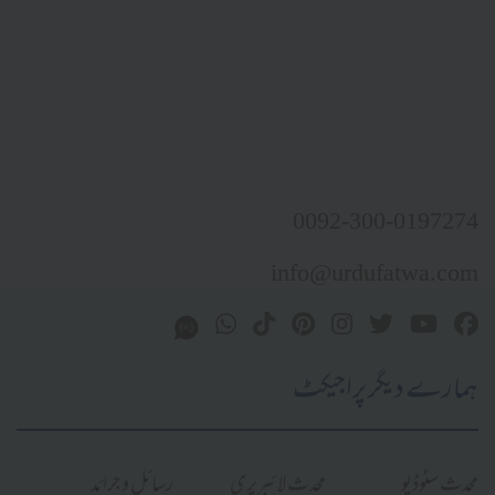
0092-300-0197274
info@urdufatwa.com
ہمارے دیگر پراجیکٹ
محدث سٹوڈیو
محدث لائبریری
رسائل و جرائد