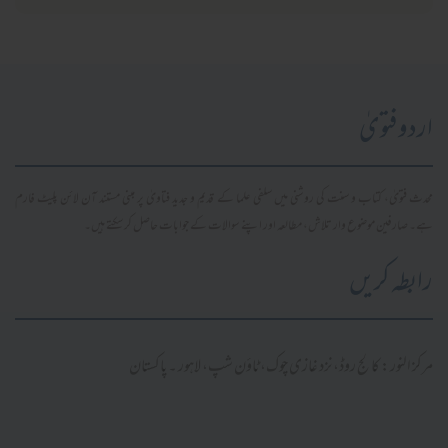
اردو فتویٰ
محدث فتویٰ، کتاب و سنت کی روشنی میں سلفی علما کے قدیم و جدید فتاویٰ پر مبنی مستند آن لائن پلیٹ فارم
ہے۔ صارفین موضوع وار تلاش، مطالعہ اور اپنے سوالات کے جوابات حاصل کر سکتے ہیں۔
رابطہ کریں
مرکز النور: کالج روڈ، نزد غازی چوک، ٹاؤن شپ، لاہور ۔ پاکستان