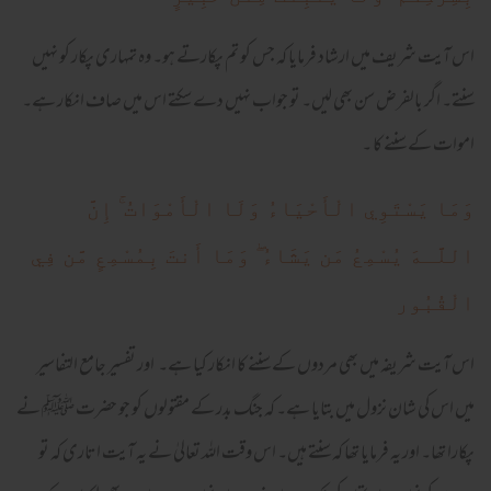
اس آیت شریف میں ارشاد فرمایا کہ جس کو تم پکارتے ہو۔ وہ تمہاری پکار کو نہیں
سنتے۔ اگر بالفرض سن بھی لیں۔ تو جواب نہیں دے سکتے اس میں صاف انکار ہے۔
اموات کے سننے کا ۔
وَمَا يَسْتَوِي الْأَحْيَاءُ وَلَا الْأَمْوَاتُ ۚ إِنَّ
اللَّـهَ يُسْمِعُ مَن يَشَاءُ ۖ وَمَا أَنتَ بِمُسْمِعٍ مَّن فِي
الْقُبُور
اس آیت شریفہ میں بھی مردوں کے سننے کا انکار کیا ہے۔ اور تفسیر جامع التفاسیر
میں اس کی شان نزول میں بتایا ہے۔ کہ جنگ بدر کے مقتولوں کو جو حضرت ﷺ نے
پکارا تھا۔ اور یہ فرمایا تھا کہ سنتے ہیں۔ اس وقت اللہ تعالیٰ نے یہ آیت اتاری کہ تو