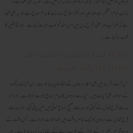
مردوں کو نہیں سنا سکتا۔ کیونکہ مردہ اور زندہ برابر نہیں ہے۔ اور یہ بھی لکھا ہے کہ
مذہب امام اعظم رحمۃ اللہ علیہ اور اکثرمشائخ ہمارے کا عدم سماع ہے اور یہ بھی لکھا
ہے کہ غرائب اور عینی شرح ہدایہ میں اس مئلہ کو خوب ثابت کیا ہے۔ اور مخالفین کا
خوب رد کیا ہے۔ ۔
إِنَّكَ لَا تُسْمِعُ الْمَوْتَىٰ وَلَا تُسْمِعُ الصُّمَّ
الدُّعَاءَ إِذَا وَلَّوْا مُدْبِرِينَ
اس آیت شریفہ میں بھی انکار مردوں کے سننے کا پایا جاتا ہے۔ ان آیات مذکورہ
کے سوا اور بھی آیات ہیں۔ جن سے مردوں کا عدم سماع ثابت ہوتا ہے۔ اور بجز
حدیث قرع فعال کے کوئی اور حدیث صحیح سماع موتیٰ میں نہیں پائی گئی۔ اور حدیث
قرع فعال سے مردوں کا ایک خاص وقت میں سننا ثابت ہوتا ہے۔ جس وقت کے
مردہ قبر میں نکیرین کے سوال کے جواب دینے کےلئے زندہ کردیا جاتا ہے۔ اور