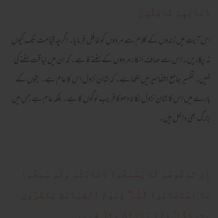
دُعَائِهِمْ غَافِلُونَ
اس آیت میں زندوں کے کلام سے مردوں کو غافل فرمایا۔ اگرچہ قیامت تک کیوں
نہ پکاریں۔ اس سے صاف انکار مردوں کے سننے کا ہے۔ کہ ان میں لیاقت سننے کی
نہیں۔ تفسیر جامع التفاسیر میں لکھا ہے۔ کہ شان نزول اس کا عام ہے۔ بتوں کے
بارے میں اس کا شان نزول لگانا دھوکا فریب لوگوں کا ہے۔ بلکہ عام ہے جس میں
بزرگ بھی داخل ہیں۔
إِن تَدْعُوهُمْ لَا يَسْمَعُوا دُعَاءَكُمْ وَلَوْ سَمِعُوا
مَا اسْتَجَابُوا لَكُمْ ۖ وَيَوْمَ الْقِيَامَةِ يَكْفُرُونَ
بِشِرْكِكُمْ ۚ وَلَا يُنَبِّئُكَ مِثْلُ خَبِيرٍ