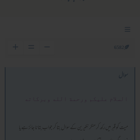
6582
سوال
السلام عليكم ورحمة الله وبركاته
میت کو قبر میں رکھ کر منکر نکیرین کے سوال بتا کر جواب بتانا جائز ہےیا