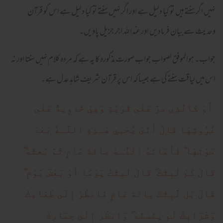
نہیں اگر سنتے ہیں تو کیا دلیل ہے اور اگر نہیں سنتے تو کیا دلیل ہے اس کو قرآن
وحدیث سے بیان فرمادیں اور عندا للہ اجر جزیل پاویں۔
جواب۔ ہوالموفق لصواب جواب صورت مذکورہ کا یہ ہے کہ مردہ کلام نہیں سنتا اور نہ
اس میں لیاقت سننے کی ہے جیسا کہ اس پر قرآن شریف شاہد عدل ہے۔
أَوْ كَالَّذِي مَرَّ عَلَىٰ قَرْيَةٍ وَهِيَ خَاوِيَةٌ عَلَىٰ
عُرُوشِهَا قَالَ أَنَّىٰ يُحْيِي هَـٰذِهِ اللَّـهُ بَعْدَ
مَوْتِهَا ۖ فَأَمَاتَهُ اللَّـهُ مِائَةَ عَامٍ ثُمَّ بَعَثَهُ ۖ
قَالَ كَمْ لَبِثْتَ ۖ قَالَ لَبِثْتُ يَوْمًا أَوْ بَعْضَ يَوْمٍ ۖ
قَالَ بَل لَّبِثْتَ مِائَةَ عَامٍ فَانظُرْ إِلَىٰ طَعَامِكَ
وَشَرَابِكَ لَمْ يَتَسَنَّهْ ۖ وَانظُرْ إِلَىٰ حِمَارِكَ