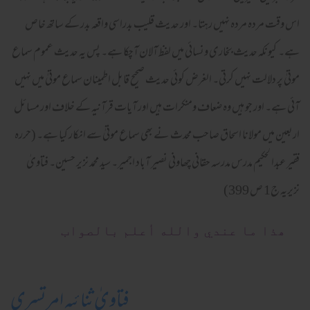
اس وقت مردہ مردہ نہیں رہتا۔ اور حدیث قلیب بدراسی واقعہ بدر کے ساتھ خاص
ہے۔ کیونکہ حدیث بخاری ونسائی میں لفظ آلان آچکا ہے۔ پس یہ حدیث عموم سماع
موتیٰ پر دلالت نہیں کرتی۔ الغرض کوئی حدیث صحیح قابل اطمینان سماع موتیٰ میں نہیں
آئی ہے۔ اور جو ہیں وہ ضعاف ومنکرات ہیں اور آیات قرآنیہ کے خلاف اور مسائل
اربعین میں مولانا اسحاق صاحب محدث نے بھی سماع موتیٰ سے انکار کیا ہے۔ (حررہ
فقیر عبدا لحکیم مدرس مدرسہ حقانی چھاونی نصیر آباد اجمیر۔ سید محمد نزیر حسین۔ فتاویٰ
نزیریہ ج1 ص 399)
ھذا ما عندي والله أعلم بالصواب
فتاویٰ ثنائیہ امرتسری