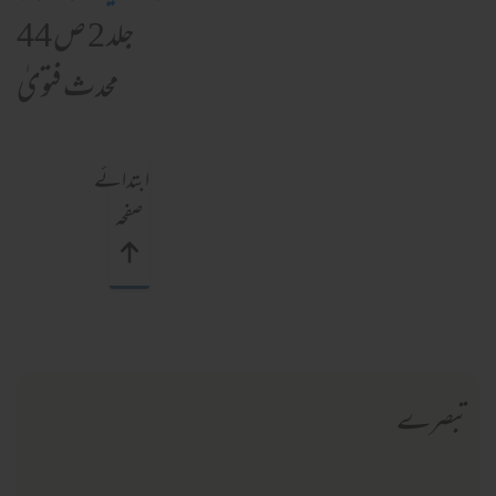
جلد 2 ص 44
محدث فتویٰ
ابتدائے
صفحہ
تبصرے