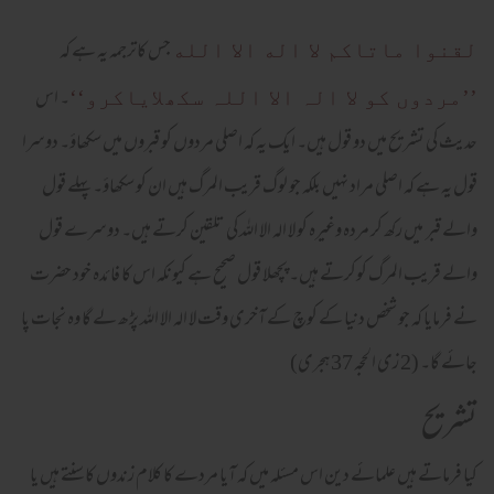
جس کاترجمہ یہ ہے کہ
لقنوا ماتاكم لا اله الا الله
۔ اس
’’مردوں کو لا الہ الا اللہ سکھلایاکرو‘‘
حدیث کی تشریح میں دو قول ہیں۔ ایک یہ کہ اصلی مردوں کو قبروں میں سکھاؤ۔ دوسرا
قول یہ ہے کہ اصلی مراد نہیں بلکہ جو لوگ قریب المرگ ہیں ان کو سکھاؤ۔ پہلے قول
والے قبر میں رکھ کر مردہ وغیرہ کو لا الہ الا اللہ کی تلقین کرتے ہیں۔ دوسرے قول
والے قریب المرگ کوکرتے ہیں۔ پچھلا قول صحیح ہے کیونکہ اس کا فائدہ خود حضرت
نے فرمایا کہ جو شخص دنیا کے کوچ کے آخری وقت لا الہ الا اللہ پڑھ لے گا وہ نجات پا
جائے گا۔ (2 زی الحجہ 37ہجری)
تشریح
کیا فرماتے ہیں علمائے دین اس مسئلہ میں کہ آیا مردے کا کلام زندوں کا سنتے ہیں یا