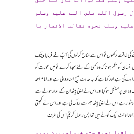
 رسول الله صلى الله عليه وسلم
ليه وسلم نحوه فقالت الانصار يا
نے کی طاقت رکھوں تو اس سے نکاح کرلوں گی آپؐ نے فرمایا بیشک
انسان کو حکم ہوتا کہ وہ کسی کے لئے سجدہ کرے تو میں عورت کو
کی ہے اور کہا ہے کہ یہ حدیث صیح اسناد والی ہے اور امام احمد
 وہ ان پر مشکل ہوگیا اور اس نے اپنی پیٹھ ان کے سوار ہونے سے
وار ہے اس نے اپنی پیٹھ ہم سے روک لی ہے اور ا س نے کھیتی
ے اور اونٹ ایک کونے میں تھا پس رسول کریمؐ اس کی طرف
م اقبل نحوة حتى خرساجدبين يديه