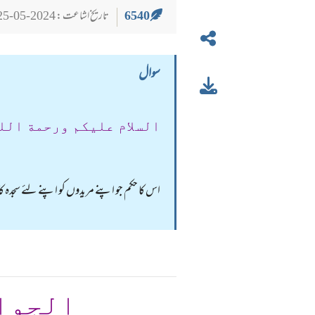
6540
تاریخ اشاعت : 2024-05-25
سوال
السلام عليكم ورحمة الل
اس کا حکم جو اپنے مریدوں کو اپنے لئے سجدہ 
الجوا