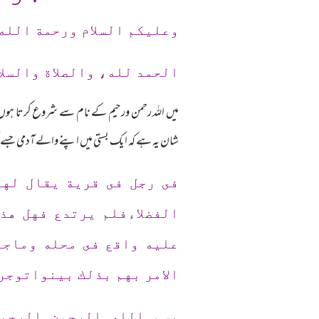
وعلیکم السلام ورحمة الله
الحمد لله، والصلاة والسلا
میں اللہ رحمن ورحیم کے نام سے شروع کرتا ہوں
شان یہ ہے کہ ایک بستی میں اپنے والے آدمی جسے ک
فى رجل فى قرية يقال له
الفضلاءفلم يرتدع فهل هذ
عليه واقع فى محله وماجو
الامر بهم بذلك بينواتوجر
بسم الله الرحمن الرحي