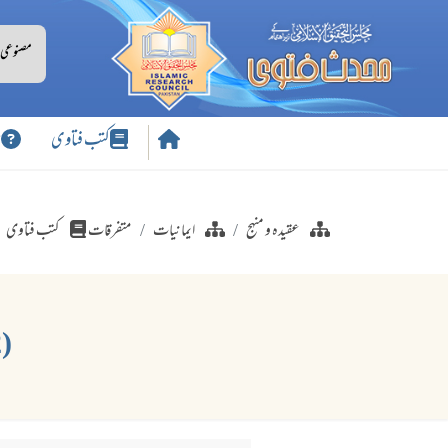
کتب فتاوی
س
عقیدہ و منہج
ایمانیات
متفرقات
کتب فتاوی
(82) اس کا حکم جو اپنے مریدوں کو اپنے لئے سجدہ کا حکم کرے