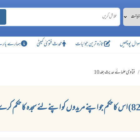
وال پوچھیں
تازہ ترین جوابات
محدث فتویٰ کمیٹی
ہمارے بارے
فتاوی علمائے حدیث جلد 10