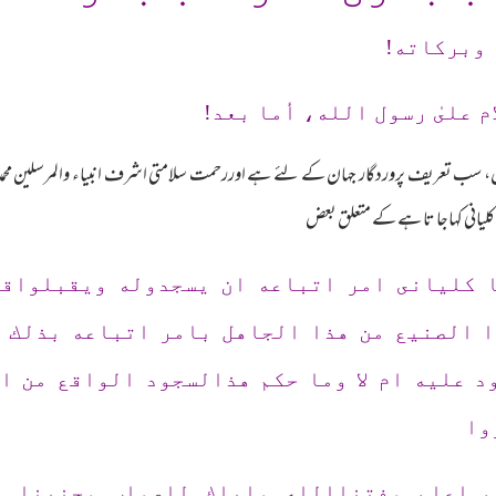
 وبرکاته!
م علىٰ رسول الله، أما بعد!
، سب تعریف پروردگار جہان کے لئے ہے اوررحمت سلامتی اشرف انبیاء والمرسلین محمد
لیانی کہاجا تا ہے کے متعلق بعض
ا كليانى امر اتباعه ان يسجدوله ويقبلواقد
ا الصنيع من هذا الجاهل بامر اتباعه بذلك ج
د عليه ام لا وما حكم هذالسجود الواقع من ا
وا
م اعلم وفتناالله واياك للصواب وجنبنا م