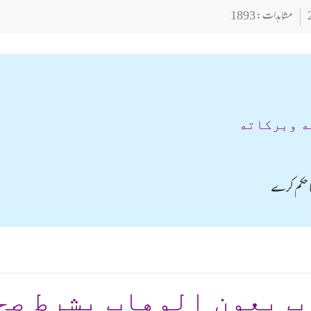
مشاہدات : 1893
ه وبركاته
کا حکم کرے
ب بعون الوهاب بشرط صح