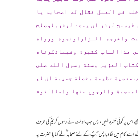
له فى العمل فقال له اصحابه يا
 لايصلح لبشر ان يسجد لبشرولوصلح
يث واخرجه البزاراونجوه ورواه
ى هذاالباب كثيرة وفيماذكرناه
تاب العزيز وسنة رسول الله صلى
 معصية عظيمة وخصلة جسيمة ان لم
لمعصية والرجوع عنها واماالقوم
مجھے اس پر کوئی خطرہ نہیں، پس جب اونٹ نے رسول کریمؐ کی طرف
ے اسے کام میں لگادیا پس آپؐ کے لئے صحابہ ؓ نے کہا یا حضرت یہ