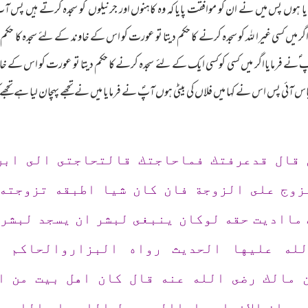
 آیا ہوں پس میں نے ان کو موافقت پایا کہ وہ کاہنوں اور جرنیلوں کو سجدہ کرتے ہیں
کسی غیرا للہ کو سجدہ کرنے کا حکم دیتا تو عورت کو اس کے خاوند کے لئے سجدہ کا حکم 
مایااگر میں کسی کوکسی ایک کے لئے سجدہ کرنے کا حکم دیتا تو عورت کو اس کے خاوند
ئی پس اس نے کہا میں فلاں کی بیٹی ہوں آپؐ نے فرمایا میں نے تجھے پہچان لیا ہے
ن قال قدعرفتك فماحاجتك قالتحاجتى الى اب
زوج على الزوجة فان كان شيا اطبقه تزوجته 
مااديت حقه لوكان ينبغى لبشر ان يسجد لبشرل
له عليها الحديث رواه البزاروالحاكم وق
 مالك رضى الله عنه قال كان اهل بيت من ال
 وان الانصار جاواالى رسول الله صلى الله ع