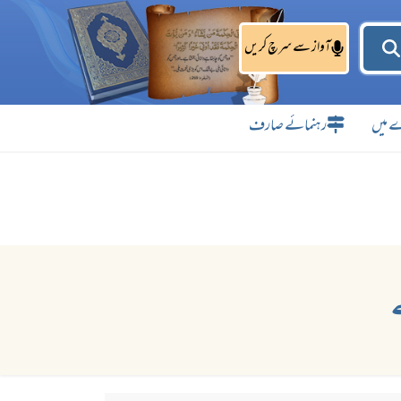
آواز سے سرچ کریں
 میں
رہنمائے صارف