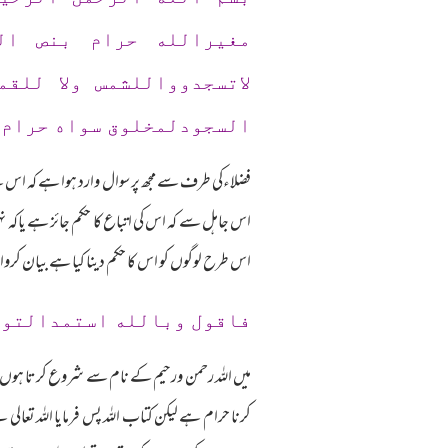
مغيرالله حرام بنص ال
لاتسجدوواللشمس ولا للق
السجودلمخلوق سواه حرام ل
فضلاءکی طرف سے مجھ پر سوال وارد ہوا ہے کہ اس نے 
اس جاہل سے کہ اس کی اتباع کا حکم جائز ہے یاکہ نہیں
اس طرح لوگوں کو اس کا حکم دینا کیا ہے بیان کرو
فاقول وبالله استمدالتوف
میں اللہ رحمن ورحیم کے نام سے شروع کرتا ہوں، 
کرنا حرام ہے لیکن کتاب اللہ پس فرمایا اللہ تعالی 