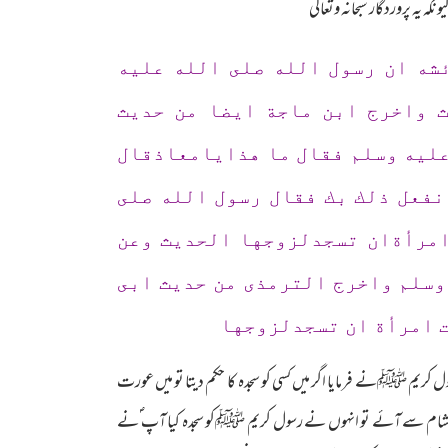
 یہ پروردگار سبحانہ وتعالی
ئشه ان رسول الله صلى الله عليه
ث واخرج ابن ماجة ايضا من حديث
عليه وسلم فقال ما هذايامعاذقال
نفعل ذلك بك فقال رسول الله صلى
امرأةان تسجدلزوجها الحديث وعن
وسلم واخرج الترمذى من حديث ابى
ت امرأة ان تسجدلزوجها
ریم ﷺنے فرمایا اگر میں کسی کو سجدہ کا حکم دیتا تو میں عورت
 معاذؓشام سے آئے تو انہوں نے رسول کریم ﷺکو سجدہ کیا آپ ؐنے