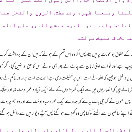
لينا ومنعنا ظهره وقدعطش الزرع والنخل فقال
حائط واجمل فى ناحية فمشى النبى صلى الله ع
ب نخاف عليك صولته
وند کے حقوق جو عورت پر ہیں بتاوپس اگر وہ اس قسم کے ہوئے کہ میں ان کے برداشت کر
بہے اور تو اسے اپنی زبان سے چاٹ لے پھر بھی تو نے اس کا حق ادا نہیں کیا، اگر کسی 
پر داخل ہوجیسے کہ اللہ نے اسے اس پر فضیلت دی ہے الحدیث اسے بزاراورحاکم نے روایت 
رماتے ہیں کہ انصاریوں میں سے ایک گھر والوں کے لئے ایک زیادہ عمر اونٹ تھا اور بیشک
انہوں نے کہا جی بات یہ ہے کہ ہمارے ایک عمر رسیدہ اونٹ ہے اور وہ ہم پر بہت دش
مؐ نے اپنے ساتھیوں سے اٹھنے کو کہا پس وہ کھڑے ہوگئے پس آپؐ دیوار میں سے داخل ہوگئ
ا نظرالجمل الى رسول الله صلى الله عليه وسل