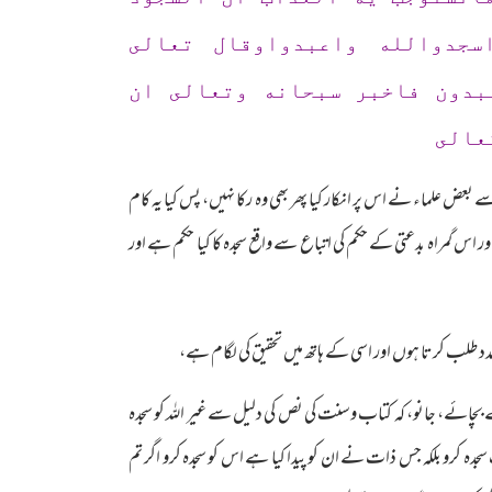
سجدوالله واعبدواوقال تعالى
بدون فاخبر سبحانه وتعالى ان
عالى
عض علماء نے اس پر انکار کیا پھر بھی وہ رکا نہیں، پس کیا یہ کام
ور اس گمراہ بدعتی کے حکم کی اتباع سے واقع سجدہ کا کیا حکم ہے اور
 مدد طلب کرتا ہوں اور اسی کے ہاتھ میں تحقیق کی لگام ہے،
چائے، جانو، کہ کتاب وسنت کی نص کی دلیل سے غیر اللہ کو سجدہ
سجدہ کرو بلکہ جس ذات نے ان کو پیدا کیا ہے اس کو سجدہ کرو اگر تم