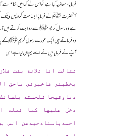
فرمایا، معاذیہ کیا ہے تواس نے کہا میں شام سے
آنحضرت ﷺنے فرمایا ایسا مت کروپس بیشک اگر میں 
ہے وہ رسول کریم ﷺسے روایت کرتے ہیں آپ ؐنے فر
وہ فرماتے ہیں ایک عورت رسول کریم ﷺکے پاس آ
آپؐ نے فرمایا میں نے اسے پہچان لیا ہے اس
فقالت انا فلانة بنت فلا
يخطبنى فاخبرنى ماحق ال
دماوقيحا فلحسته بلسانك 
دخل عليها كما فضله ال
احمدباسنادجيدعن انس بن
استصعب عليهم فمنعهم ظهره