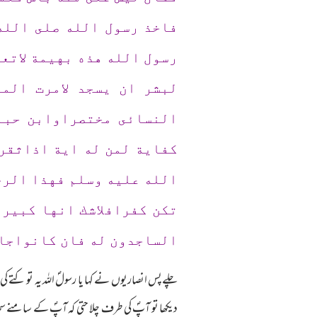
فاخذ رسول الله صلى الله
رسول الله هذه بهيمة لاتع
لبشر ان يسجد لامرت الم
النسائى مختصراوابن حبا
كفاية لمن له اية اذاثقر
الله عليه وسلم فهذا الرج
تكن كفرافلاشك انها كبير
الساجدون له فان كانواجا
چلےپس انصاریوں نے کہا یا رسولؐ اللہ یہ تو کتے
دیکھا تو آپؐ کی طرف چلا حتی کہ آپؐ کے سامنے سج