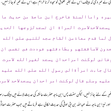
نے خبر دی کہ بیشک اس کے بغیر مخلوق کو سجدہ کرنا حرام ہے اس کے غیر کو جائز نہیں، کیونکہ
لغيره واماالسنة فاخرج ابن ماجة من حديث عا
سجدلاحدلامرت المراة ان تسجدلزوجها الحدي
 لما قدم معاذمن الشام سجد للنبى صلى الله 
دون لاساقفتهم وبطادقتهم فوددت فى نفسى ان 
وفانى لوكنت امراحدان يسجد لغيرالله لامرت 
ال جاءت امرأةالى رسول الله صلى الله عليه 
عليه وسلم قال لوكنت امر احدان يسجدلاحد لامر
کے لئے جائز نہیں، لیکن سنت پس ابن ماجہ حضرت عائشہ کی حدیث لائے ہیں بیشک رسول ک
 ) اور نیز ابن ماجہ نے عبداللہ بن ابی اوفی کی حدیث نکالی ہے فرماتے ہیں جب حضرت