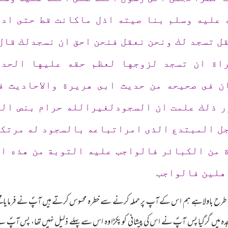
 عليه وسلم بنا صيته اذل ماكانت قط حتى ادخ
قل تسجد لك ونحن نعقل فنحن احق ان نسجدلك قال
راة ان تسجد لزوجها لعظم حقه عليها الحد
ن فى صحيحه من حديث ابى هريرة والاحاديث ف
ر ذلك علمت ان السجودلغيرالله حرام بنص الك
ل المبتدع الذى امراتباعه بالسجود له مرتكب
ة من الكبائر فالواجب عليه التوبة من هذه ا
هلين فالواجب
 کی طرح باولاہے ہم اس کے آپ پر حملہ کرنے سے خطرہ محسوس کرتے ہیں آپؐ نے فرمایا 
دہ میں گرگیا پس آپؐ نے اس کی پیشانی کو پکڑا وہ اس سے پہلے ذلیل نہیں تھا، پس آپؐ ن