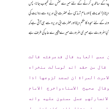
 پس آپ ؐکے ساتھ یہ کرنے کے لئے میرے نفس نے محبوب جانا، پس
دیتا (الحدیث ) اور مام ترمذی نے حضرت ابی ہریرہ سے روایت کی
 کے لئے سجدہ کا حکم دیتااورحضرت ابی ہریرہ سے ہی آتی ہےکہ
 تجھے کیا ضرورت ہے میری ضرورت میرے چچیرے عابدکی طرف ہے
ن عمى العابد قال قدعرفته قالت
قال من حقه انه لوسالت منخراه
امرت المراة ان تسجد لزوجها اذا
ال صحيح الاسنادواخرج الامام
انصارلهم جمل مسنون عليه وانه
ليه وسلم فقالواانه كان لنا جمل