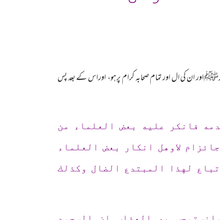
ﷺاور ان کی ال اور تمام صحابہ کرام پرہو، اوراس کے بعد پس
مه فانكر عليه بعض العلماء من
ائزام لاوهل انكار بعض العلماء
تباع لهذا المبتدع الضال وكذلك
انستوجب يه العذاب ان السجود