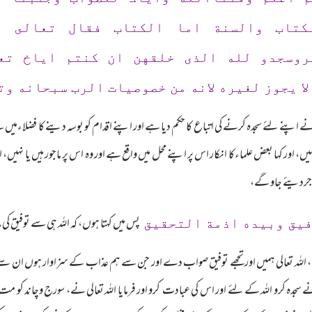
كتاب والسنة اما الكتاب فقال تعالى ا
مروسجدو لله الذى خلقهن ان كنتم اياخ تع
ا يجوز لغيره لانه من خصوصيات الرب سبحانه وت
اپنے لئے سجدہ کرنے کی اتباع کا حکم دیا ہے اور اپنے اقدام کو بوسہ دینے کا فضلاءمیں سے ب
، اور کہا بعض علماءکا انکار اس پر اپنے محل میں واقع ہے اور وہ اس پر ماجور ہیں یا نہیں، ا
اجردیئے جاو گے،
پس میں کہتا ہوں، کہ اللہ ہی سے توفیق کی
يق وبيده اذمة التحقيق
اللہ تعالی ہمیں اور تجھے توفیق صواب دے اور جن سے ہم عذاب کے سزاوار ہوں ان سے ب
نے سجدہ کرو اللہ کے لئے اور اس کی عبادت کرو اور فرمایا اللہ تعالی نے، سورج وچاند کو مت 