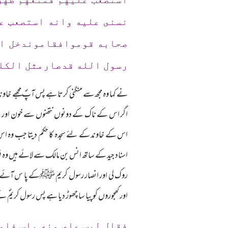
نسنى عليه وانه استصعب ع
صحابه قوموافقاموندخل ال
رسول الله قدصارمثل الكل
نے کہا وہ مجھ سے منگنی کرتا ہے پس آپؐ مجھے خا
اگر اس کے ناک کے دونوں نتھنوں سے خون اور پیپ 
اس کے خاوند کے لئے سجدہ کا حکم دیتا جب وہ اس 
اسناد جید کے ساتھ انس بن مالک سے لائے ہیں وہ ف
روک لی اور انصار رسول کریم ﷺکے پا س آئے پس 
اور کھجوروں کو پیا سا چھوڑ دیا ہے پس رسول کری
فقال ليس على منه باس فلم