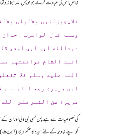
خاص اس کی عبادت کرتے ہو تو پس اللہ سبحانہ وتعالی 
فلايجوزلنبى ولالولى ولا
وسلم قال لوامرت احدان ي
عبدالله ابن ابى اوفى قال
اتيت الشام فوافقتهم يسج
الله عليه وسلم فلا تفعل
ابى هريرة رضى الله عنه ق
هريرة عن النبى صلى الله 
کی خصوصیات سے ہے پس کسی نبی ولی اوران کے غیر 
کو اپنے خاوند کے لئے سجدہ کا حکم دیتا (الحدیث