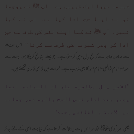
شبرمہ میرا ایک قریبی ہے۔ آپ ﷺ نے پوچھا
تو نے اپنا حج ادا کیا ہے۔ اس نے کہا
نہیں۔ آپ ﷺ نے کہا اپنے نفس کی طرف سے حج
اس حدیث
ادا کر پھر شبرمہ کی طرف سے کرنا‘‘
سے صاف ظاہر ہے کہ حج بدل وہی کرسکتا ہے۔ جو پہلے اپنا حج کرچکا ہو۔ بہت سے
ائمہ اور امام شافعی وامام احمد کا یہی مذہب ہے۔ لمعات میں ملا علی قاری لکھتے ہیں۔
"الامر يدل بظاهره علي ان النيابة انما
يجوز بعد اداء فرض الحج واليه ذهب جماعة
من الاعمة والشافعي وحمد"
یعنی امر نبویﷺ بظاہر اس بات پردلالت کرتا ہے کہ نیابت اسی کےلئے جائز