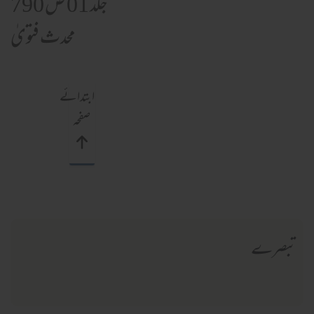
جلد 01 ص 790
محدث فتویٰ
ابتدائے
صفحہ
تبصرے