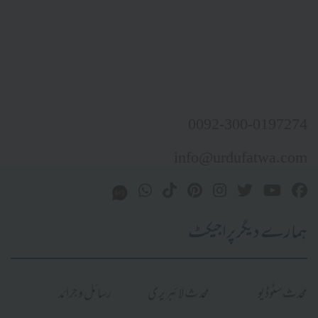
0092-300-0197274
info@urdufatwa.com
ہمارے دیگر پراجیکٹ
محدث سٹوڈیو
محدث لائبریری
رسائل و جرائد