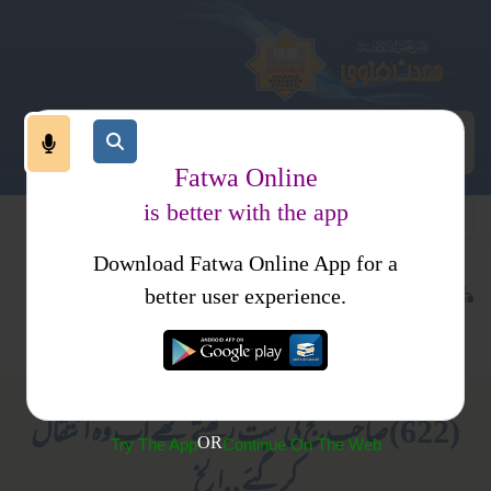
Fatwa Online
is better with the app
Download Fatwa Online App for a
عبادات
عمرہ اور حج
کتب فتاوی
better user experience.
واجبات و فرائض
فتاوی ثنائیہ امرتسری جلد 1
(622) صاحب حج کی نیت رکھتے تھے اب وہ انتقال
OR
Try The App
Continue On The Web
کرگئے..الخ