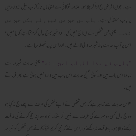
ہے۔ جو اپنا فرض حج ادا کرچکا ہو۔ علامہ شوکانی نے اپنی مایہ ناز کتاب نیل الاوطار میں
یہ باب منعقد کیا ہے۔
باب من حج عن غیرولم یکن حج عن
یعنی جس شخص نے اپنا حج نہیں کیا۔ وہ غیر کا حج بدل کرسکتا ہے کہ یا نہیں؟
نفسہ
اس پر آپ حدیث بالا شبرمہ والی لائے ہیں۔ اور اس پر یہ فیصلہ دیا ہے۔
یعنی حدیث شبرمہ سے
"وليس في هذا الباب اصح منه"
زیادہ اس باب میں اور کوئی صحیح حدیث اس باب میں وارد نہیں ہوئی ہے پھر فرماتے
ہیں۔
''اس حدیث سے ظاہر ہے کہ جس شخص نے اپنے نفس کی طرف سے پہلے حج نہ کیا ہو
وہ حج بدل کسی دوسرے کی طرف سے نہیں کرسکتا۔ خواہ وہ اپنا حج کرنے کی طاقت
رکھنے والا ہو۔ یا طاقت نہ رکھنے والا اس لئے کہ نبی کریم ﷺ نے جس شخص کو شبرمہ