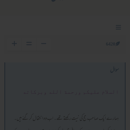
6420
سوال
السلام عليكم ورحمة الله وبركاته
ہمارے ایک صاحب حج کی نیت رکھتے تھے۔ اب وہ انتقال کرگئے ہیں۔