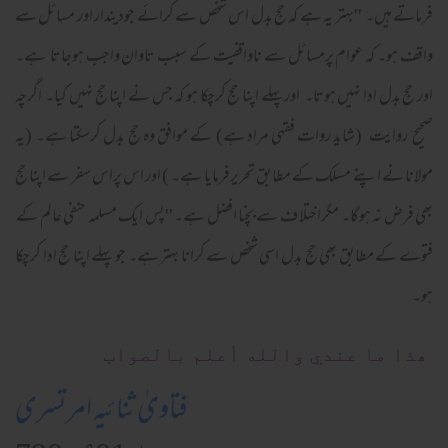
فرماتے ہیں۔ ''بہتر یہ ہے کہ حج بدل اس شخص سے کرائے جودیندار اور مسائل سے
واقف ہو۔ کہ عوام پرمسائل سے ناواقفیت کے سبب تاوان واجب ہوجاتا ہے۔
اور حج بدل ادا نہیں ہوتا۔ اور پہلے اپنا حج کرچکا ہو کہ جس نے اپنا حج نہیں کیا۔ اگرچہ
صحیح روایت (شاید روات فقہی مراد ہے) کے موافق وہ حج بدل کرسکتا ہے۔ (یہ
مولانا نے اپنے مسلک کے مطابق تحریرفرمایا ہے۔ ) اور اس پراس سفر سے اپنا حج
بھی فرض نہ ہوگا۔ مگراختلا ف سے بچنا افضل ہے۔ ''پس ایک مسلمہ حنفی عالم کے
فتوے کے مطابق بھی حج بدل اسی شخص سے کرانا بہتر ہے۔ جو پہلے اپنا حج ادا کرچکا
ہو۔
ھذا ما عندي والله أعلم بالصواب
فتاویٰ ثنائیہ امرتسری