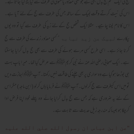
حج کی ایک قسم حج بدل بھی ہے جو کسی معذور یا متوفی کی طرف سے نیابتہً کیا جاتا ہے۔
اس کی نیت کرتے وقت لبیک کے ساتھ جس کی طرف سے حج کےلئے آیا ہے۔
اس کانام لینا چاہیے۔ مثلا ایک شخص حج کےلئے زید کی طرف سے گیا تو وہ یوں
پکارے
کسی معذور زندے کی طرف سے حج
لبیک عن زید نیابۃ ً
کرنا جائز ہے۔ اسی طرح کسی مرے ہوئے کی طرف سے بھی حج بدل کرایا جاسکتا
ہے۔ ایک صحابی رضی اللہ عنہ نے نبی کریمﷺ سے عرض کیا تھا۔ میرا باپ بہت
ہی بوڑھا ہوگیا ہے وہ سواری پر بھی چلنے کی طاقت نہیں رکھتا۔ آپﷺ اجازت دیں
تو میں اس کیطرف سے حج کرلوں۔ آپ ﷺ نے فرمایا ہاں کرلو (ابن ماجہ) مگر اس
کےلئے یہ ضروری ہے کہ جس سے حج بدل کرایا جائے وہ پہلے خود اپنا فرض ادا
کرچکا ہو جیسا کہ مندرجہ زیل حدیث سے ثابت ہے۔
"عن ابن عباس ان رسول الله صلي الله عليه