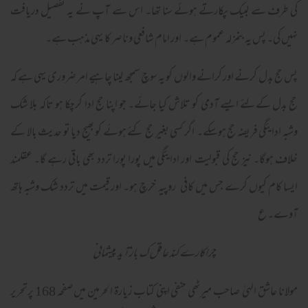
کی طرف سے لبیک پکارتے ہوئے سنا تھا۔ اس سے آپ نے یہ تفصیل دریافت
نہیں کی۔ پس یہ بنمزلہ عموم ہے۔ اور امام شافعی وناصر کا یہی مذہب ہے۔
پس حج بدل کرنے اور کرانے والوں کو یہ سوچ سمجھ لینا چاہیے امر ضروری یہی ہے کہ
حج بدل کےلئے ایسے آدمی کو تلاش کیا جائے۔ جو اپنا حج ادا کرچکا ہو تاکہ بلا شک
وشبہ ادایئگی فریضہ حج ہوسکے۔ اگر کسی بغیر حج کئے ہوئے کو بھیج دیا تو حدیث بالا کے
خلاف ہوگا۔ نیز حج کی قبولیت اور ادایئگی میں پورا پورا تردد بھی باقی رہے گا۔ عقلمند
ایسا کام کیوں کرے جس میں کافی روپیہ خرچ ہو۔ اور قیمت میں تردد شک وشبہ ہاتھ
آوے۔ ع
چراکارے کند عاقل ک باز آید پیشمانی
مولانا عاشق الہیٰ صاحب میرٹھی حنفی اپنی کتاب زیارۃ الحرمین میں صفحہ 168 پرتحریر