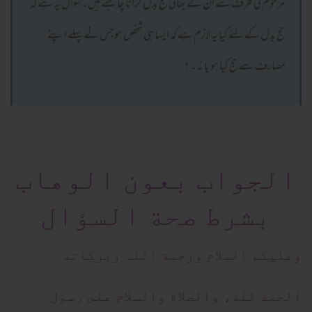
مرحوم کی طرف سے ان کے بھائی حج بدل کرانا چاہتے ہیں۔ سوال یہ ہے کہ
حج بدل کےلئے کیا یہ لازم ہے کہ ایسا ہی شخص ہوجس نے پہلے اپنے
مصارف سے حج کیا ہو یا نہ۔ ؟
الجواب بعون الوهاب
بشرط صحة السؤال
وعلیکم السلام ورحمة اللہ وبرکاته
الحمد لله، والصلاة والسلام علىٰ رسول