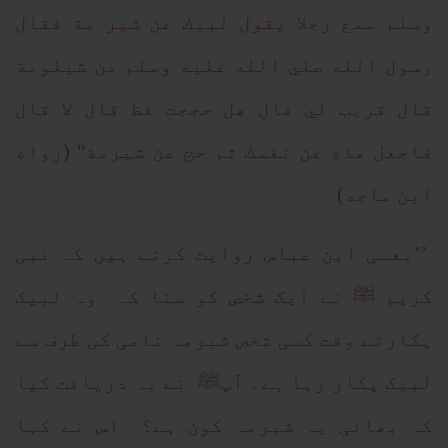
وسلم سمع رجلا يقول لبيك عن شير مة فقال
رسول الله صلي الله عليه وسلم من شيلومة
قال قريب لي قال هل حججت فظ قال لا قال
فاجعل هذه عن نفسك ثم حج عن شيرمة" (رواه
ابن ماجه)
’’یعنی ابن عباس روایت کرتے ہیں کہ نبی
کریم ﷺ نے ایک شخص کو سنا کہ وہ لبیک
پکارتے وقت کسی شخص شبرمہ نامی کی طرف سے
لبیک پکار رہا ہے۔ آپﷺ نے یہ دریافت کیا
کہ بھائی یہ شبرمہ کون ہے؟ اس نے کہا