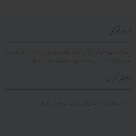
اردو فتویٰ
محدث فتویٰ، کتاب و سنت کی روشنی میں سلفی علما کے قدیم و جدید فتاویٰ پر مبنی مستند آن لائن پلیٹ فارم
ہے۔ صارفین موضوع وار تلاش، مطالعہ اور اپنے سوالات کے جوابات حاصل کر سکتے ہیں۔
رابطہ کریں
مرکز النور: کالج روڈ، نزد غازی چوک، ٹاؤن شپ، لاہور ۔ پاکستان