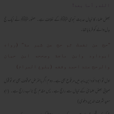
الله، أما بعد!
بعض علماء کا خیال حدیث نبوی ﷺ کے خلاف ہے۔ حضور ﷺ نے ایک حج
بدل والے کو فرمایا تھا۔
"حج عن نفسك ثم حج عن شبر مة"
(رواه
ابوداود وابن ماجة وصححه ابن حبان
والرحج عند احمد وقفه (بلوغ المرام)
اول تو ابودائود ابن ماجہ میں مرفوع بھی ہے۔ دوم اگر بالفرض موقوف بھی ہو تو قول
صحابی بعض علمائ کے خیال سے راحج ہے۔ پس مقدم حج نائب راحج ہے۔ (ابو
سعید شرف الدین دہلوی)