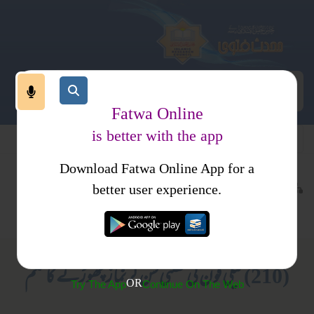
Fatwa Online
is better with the app
Download Fatwa Online App for a
عبادات
نماز
کتب فتاوی
better user experience.
نماز کا طریقہ کار
عورتوں کے لیے صرف
(210) ٹیلی فون کی گھنٹی سن کر نماز چھوڑنے کا حکم
OR
Try The App
Continue On The Web