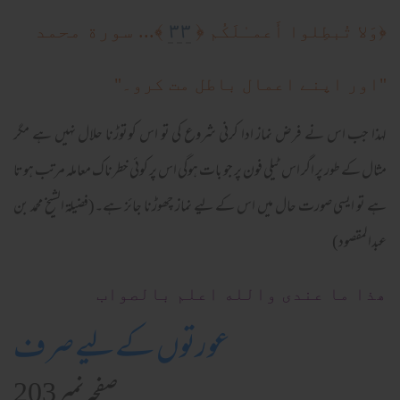
٣٣
﴿
﴾... سورة محمد
﴿
وَلا تُبطِلوا أَعمـٰلَكُم
"اور اپنے اعمال باطل مت کرو۔"
لہذا جب اس نے فرض نماز ادا کرنی شروع کی تو اس کوتوڑنا حلال نہیں ہے مگر
مثال کے طور پر اگر اس ٹیلی فون پر جو بات ہوگی اس پر کوئی خطرناک معاملہ مرتب ہوتا
ہے تو ایسی صورت حال میں اس کے لیے نماز چھوڑنا جائز ہے۔(فضیلۃ الشیخ محمد بن
عبدالمقصود)
ھذا ما عندی والله اعلم بالصواب
عورتوں کےلیے صرف
صفحہ نمبر 203