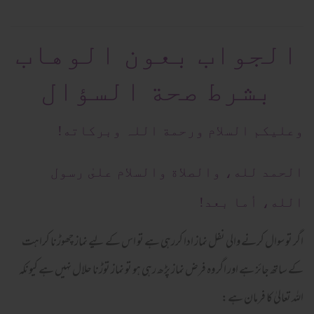
الجواب بعون الوهاب
بشرط صحة السؤال
وعلیکم السلام ورحمة اللہ وبرکاته!
الحمد لله، والصلاة والسلام علىٰ رسول
الله، أما بعد!
اگر تو سوال کرنے والی نفل نماز ادا کررہی ہے تو اس کے لیے نماز چھوڑنا کراہت
کے ساتھ جائز ہے اور اگر وہ فرض نماز پڑھ رہی ہو تو نماز توڑنا حلال نہیں ہے کیونکہ
اللہ تعالیٰ کا فرمان ہے: