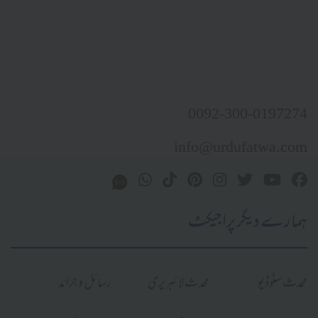
0092-300-0197274
info@urdufatwa.com
ہمارے دیگر پراجیکٹ
محدث سٹوڈیو
محدث لائبریری
رسائل و جرائد