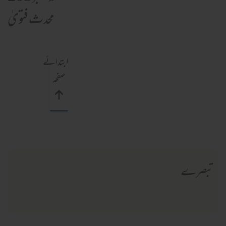
محدث فتویٰ
ابتدائے
صفحہ
تبصرے