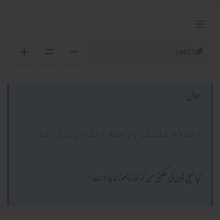
19057
سوال
السلام عليكم ورحمة الله وبركاته
کیا ٹیلی فون کی گھنٹی سن کر نماز چھوڑنا جائز ہے؟