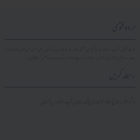
اردو فتویٰ
محدث فتویٰ، کتاب و سنت کی روشنی میں سلفی علما کے قدیم و جدید فتاویٰ پر مبنی مستند آن لائن پلیٹ فارم
ہے۔ صارفین موضوع وار تلاش، مطالعہ اور اپنے سوالات کے جوابات حاصل کر سکتے ہیں۔
رابطہ کریں
مرکز النور: کالج روڈ، نزد غازی چوک، ٹاؤن شپ، لاہور ۔ پاکستان