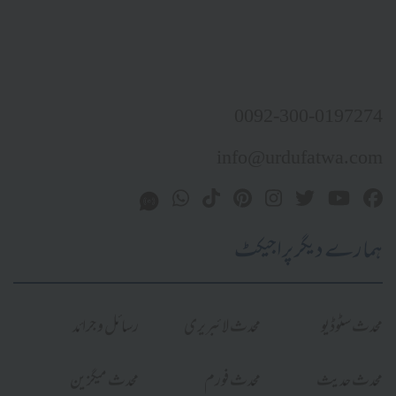
0092-300-0197274
info@urdufatwa.com
ہمارے دیگر پراجیکٹ
محدث سٹوڈیو
محدث لائبریری
رسائل و جرائد
محدث حدیث
محدث فورم
محدث میگزین