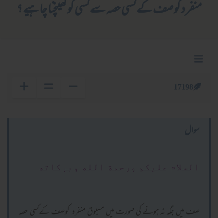
منفرد کوصف کےکسی حصہ سےکسی کوکھینچنا چاہیے ؟
17198
سوال
السلام عليكم ورحمة الله وبركاته
صف میں جگہ نہ ہونے کی صورت میں مسبوق منفرد کوصف کےکسی حصہ