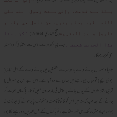
ہیں ۔ ان میں سے ایک وجہ یہ ہے کہ انہوں نے فرمایا۔
بمكة منذ قدمت، وإني سمعت رسول الله صلي
الله عليه وسلم يقول: من تأمل في بلد ،
(قتح الباري 2/664)
فليصل صلوة المقيم»
لكن إسنا
جب بنیاد کمزور ہے، اس سے استنباط کردہ مسئلہ
هذا الحديث ضعيف ،
بھی کمزور ہوگا۔
ثانیاً: سسرال جانے والے یا دوسرے متعلقین میں جانے والے کے اہل خانہ (
بیوی بچے) تو وہاں ہی رہتے ہیں جہاں سے وہ آیا ہے۔ اس لیے اس پر سسرال یا
قریبی رشتہ داروں کے یہاں جانے پر تامل فی بلد صادق نہیں آتا۔ پاکستان ہجرت کر
جانے کے بعد جب کہ ہند میں اس کو قانوناً قامت و سکونت پذیر ہونے کی اجازت نہ
ہو اور میعاد مقررہ تک ہی ٹھہر سکتا ہے ،تو پاکستان کے جس شہر میں وہ رہنے لگا ہو،