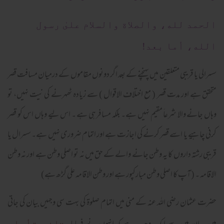
الحمد لله، والصلاة والسلام علىٰ رسول
الله، أما بعد!
سسرالی یا قریبی متعلقین میں پہنچنے کے بعد اگر دونوں مقاموں کے درمیان مسافت قصر
متحقق ہے اور مدت قصر ( مع اختلاف الاقوال ) سے زیادہ ٹھہرنے کی نیت نہیں، تو
وہاں جانے والا شرعاَ مقیم نہیں ہے۔ بلکہ مسافرہی ہے ۔ اس لیے وہاں اس کو قصر
کرنی چاہیے یا اسے قصر کرنے کی اجازت ہے اور اتمام ضروری نہیں ہے۔ سسرال یا
قریبی رشتہ داروں کا یہ وطن جانے والے کے حق میں نہ تو اصلی وطن ہے اور نہ وطن
الاقامہ ۔ ( آپ کا اصلی وطن مبارکپور ہے اور وطن الاقامہ علی گڑھ ہے)
حضرت عثمان رضی اللہ عنہ کے منی میں اتمام صلوۃ کی بہت سی وجہیں بیان کی جاتی
«إني تأملت