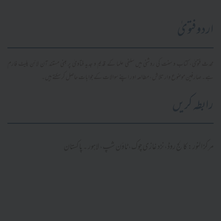
اردو فتویٰ
محدث فتویٰ، کتاب و سنت کی روشنی میں سلفی علما کے قدیم و جدید فتاویٰ پر مبنی مستند آن لائن پلیٹ فارم
ہے۔ صارفین موضوع وار تلاش، مطالعہ اور اپنے سوالات کے جوابات حاصل کر سکتے ہیں۔
رابطہ کریں
مرکز النور: کالج روڈ، نزد غازی چوک، ٹاؤن شپ، لاہور ۔ پاکستان