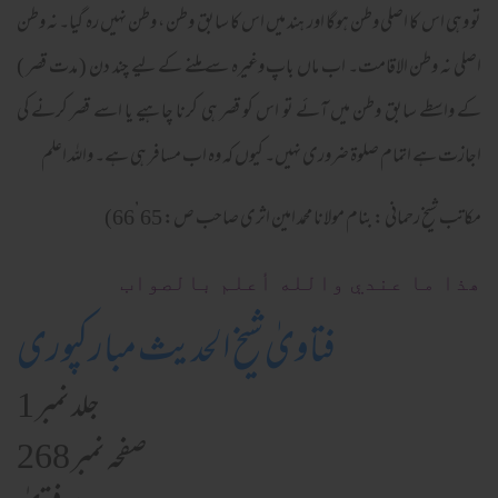
تو وہی اس کا اصلی وطن ہوگا اور ہند میں اس کا سابق وطن ، وطن نہیں رہ گیا۔ نہ وطن
اصلی نہ وطن الاقامت۔ اب ماں باپ وغیرہ سے ملنے کے لیے چند دن ( مدت قصر )
کے واسطے سابق وطن میں آئے تو اس کو قصر ہی کرنا چاہیے یا اسے قصر کرنے کی
اجازت ہے اتمام صلوۃ ضروری نہیں۔ کیوں کہ وہ اب مسافر ہی ہے۔ واللہ اعلم
مکاتب شیخ رحمانی : بنام مولانا محمد امین اثری صاحب ص: 65’66)
ھذا ما عندي والله أعلم بالصواب
فتاویٰ شیخ الحدیث مبارکپوری
جلد نمبر 1
صفحہ نمبر 268