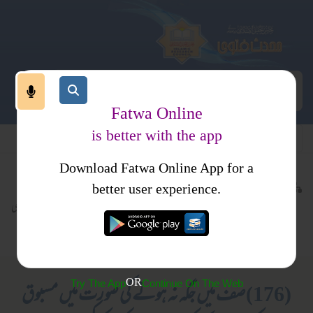
Fatwa Online
is better with the app
Download Fatwa Online App for a
عبادات
عبادات
کتب فتاوی
better user experience.
نماز
نماز
فتاوی شیخ الحدیث مبارکپوری
نماز باجماعت
نماز کا طریقہ کار
جلد 1
OR
Try The App
Continue On The Web
(176)صف میں جگہ نہ ہونے کی صورت میں مسبوق