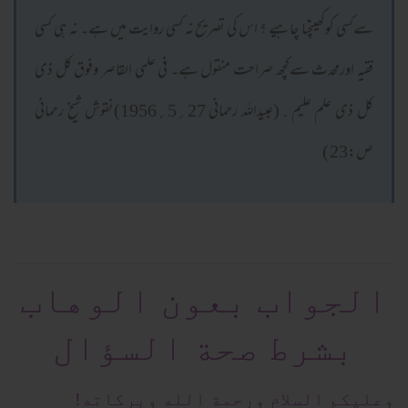
سےکسی کوکھینچنا چاہیے ؟ اس کی تصریح نہ کسی روایت میں ہے۔ نہ ہی کسی
فقیہ اورمحدث سےکچھ صراحت منقول ہے۔ فى علمى القاصر وفوق كل ذى
كل ذى علم عليم . (عبیداللہ رحمانی 27؍5؍1956)نقوش شیخ رحمانی
ص:23 )
الجواب بعون الوهاب
بشرط صحة السؤال
وعلیکم السلام ورحمة الله وبرکاته!