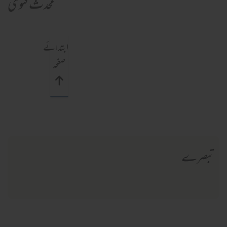
محدث فتویٰ
ابتدائے
صفحہ
تبصرے