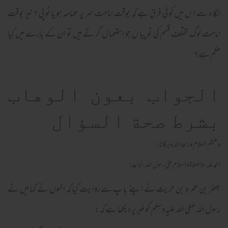
نگا ہ سے اس میں کو ئی فرق ہے کہ بوقت امامت سر پر عمامہ ہو یا ٹو پی ؟ نیز بوقت
امامت لوگ مختلف قسم کی ٹو پیا ں جو استعما ل کر تے ہیں تو ان کے بارے میں کیا
حکم ہے ؟
الجواب بعون الوهاب
بشرط صحة السؤال
وعلیکم السلام ورحمة الله وبرکاته!
الحمد لله، والصلاة والسلام علىٰ رسول الله، أما بعد!
جعفر بن عمر و بن حر یث نے اپنے با پ سے روا یت کیا کہ انہوں نے کہا میں نے
رسول اللہ صلی اللہ علیہ وسلم کو منبر پر دیکھا ہے کہ :