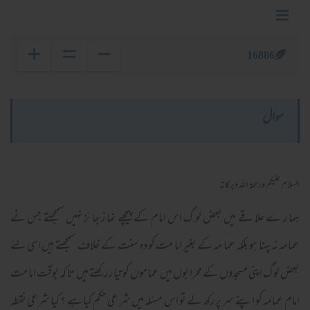
16886
سوال
السلام عليكم ورحمة الله وبركاته
ہما ر ے علا قے میں بعض لو گ اس امام کے پیچھے نما ز جا ئز نہیں سمجھتے جس نے
عمامہ نہ پہنا ہو بلکہ عما مہ کے بغیر اما مت کو وہ سنت کے خلاف سمجھتے ہیں اسی لئے
بعض لو گ اپنی مسجدوں کے محرا بوں میں عماموں کو تیا ر رکھتے ہیں تا کہ بوقت اما مت
امام عمامہ کو اپنے سر پر رکھ لے تو اس مسئلہ میں شر عی حکم کیا ہے ؟ کیا شرعی نقطہ