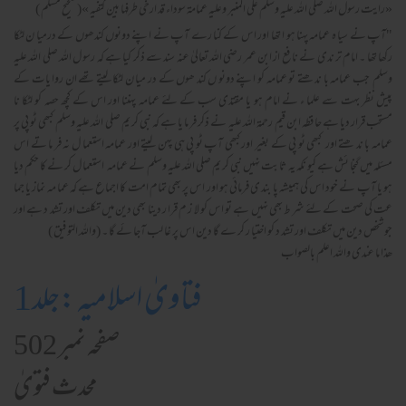
«رايت رسول الله صلي الله عليه وسلم علي المنبر وعليه عمامة سوداء قد ارخي طرفها بين كتفيه »(صحیح مسلم )
"آپ نے سیا ہ عمامہ پہنا ہو ا تھا اور اس کے کنا رے آپ نے اپنے دونوں کندھوں کے درمیا ن لٹکا
رکھا تھا ۔ امام تر ندی نے نا فع از ابن عمر رضی اللہ تعالیٰ عنہ سند سے ذکر کیا ہے کہ رسو ل اللہ صلی اللہ علیہ
وسلم جب عمامہ با ند ھتے تو عمامہ کو اپنے دونو ں کند ھوں کے در میا ن لٹکا لیتے تھے ان روا یات کے
پیش نظر بہت سے علما ء نے امام ہو یا مقتدی سب کے لئے عمامہ پہننا اور اس کے کچھ حصہ کو لٹکا نا
مستحب قرار دیا ہے حا فظہ ابن قیم رحمۃ اللہ علیہ نے ذکر فر ما یا ہے کہ نبی کر یم صلی اللہ علیہ وسلم کبھی ٹو پی پر
عمامہ با ند ھتے اور کبھی ٹو پی کے بغیر اور کبھی آپ ٹو پی ہی پہن لیتے اور عمامہ استعما ل نہ فر ما تے اس
مسئلہ میں گنجا ئش ہے کیو نکہ یہ ثا بت نہیں نبی کر یم صلی اللہ علیہ وسلم نے عمامہ استعما ل کر نے کا حکم دیا
ہو یا آپ نے خود اس کی ہمیشہ پا بند ی فرمائی ہو اور اس پر بھی تمام امت کا اجماع ہے کہ عما مہ نماز یا جما
عت کی صحت کے لئے شر ط بھی نہیں ہے تو اس کو لا ز م قرا ر دینا بھی دین میں تکلف اور تشد د ہے اور
جو شخص دین میں تکلف اور تشد د کو اختیا ر کر ے گا دین اس پر غا لب آجا ئے گا ۔ (واللہ التو فیق )
ھذا ما عندی واللہ اعلم بالصواب
فتاویٰ اسلامیہ :جلد1
صفحہ نمبر 502
محدث فتویٰ