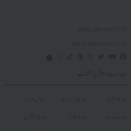
0092-300-0197274
info@urdufatwa.com
ہمارے دیگر پراجیکٹ
محدث سٹوڈیو
محدث لائبریری
رسائل و جرائد
محدث حدیث
محدث فورم
محدث میگزین