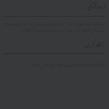
اردو فتویٰ
محدث فتویٰ، کتاب و سنت کی روشنی میں سلفی علما کے قدیم و جدید فتاویٰ پر مبنی مستند آن لائن پلیٹ فارم
ہے۔ صارفین موضوع وار تلاش، مطالعہ اور اپنے سوالات کے جوابات حاصل کر سکتے ہیں۔
رابطہ کریں
مرکز النور: کالج روڈ، نزد غازی چوک، ٹاؤن شپ، لاہور ۔ پاکستان