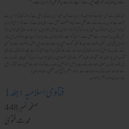
سے زیادہ پسند ہو جسے میں نے اپنے بندے پرفرض قرار دیا ہے۔''
اللہ تعالیٰ نے جس عبادت کو واجب قرار دیا ہے تو یہ بھی اس بات کی دلیل ہے کہ اللہ تعالیٰ کو اس سے
محبت ہے اور یہ بندے کے لئے نفل سے زیادہ منفعت بخش ہے۔ یہی وجہ ہے کہ اسے لازم بھی قرار دیا
گیا اور اس میں اجرو ثواب بھی زیادہ رکھا گیا تو تمام نمازیں ہی مبنی برفوائد ہیں۔نماز فائدہ نامی کوئی خاص نماز
نہیں بلکہ یہ بدعت اور بے اصل ہے۔آدمی کو ایسے ازکار نمازوں سے پرہیز کرنا چاہیے جو لوگوں میں عام
رواج پاچکی ہیں۔ لیکن سنت سے ان کا کوئی ثبوت نہیں یاد ہے عبادت میں اصل ممانعت ہے لہذا کسی
کے لئے یہ جائز نہیں کہ وہ اللہ تعالیٰ کی عبادت کےلئے کوئی ایسا طریقہ اختیار کرے جسے اللہ تعالیٰ نے اپنی
کتاب میں یا رسول اللہ صلی اللہ علیہ وسلم نے اپنی سنت میں نہ بتایا ہو جب انسان کو کسی چیز کے بارے
میں شک ہو کہ یہ اعمال عبادت سے ہے یا نہیں؟تو اصل بات یہ ہے کہ وہ عبادت نہیں ہے حتیٰ کہ دلیل
سے ثابت ہوجائے کہ وہ عبادت ہے ۔واللہ اعلم۔(شیخ ابن عثمین رحمۃ اللہ علیہ )
ھذا ما عندی واللہ اعلم بالصواب
فتاویٰ اسلامیہ :جلد1
صفحہ نمبر 448
محدث فتویٰ