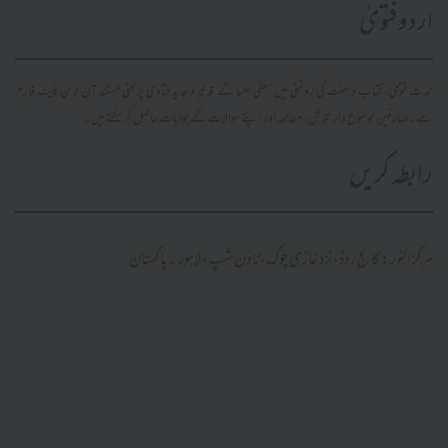
اردو فتویٰ
محدث فتویٰ، کتاب و سنت کی روشنی میں سلفی علما کے قدیم و جدید فتاویٰ پر مبنی مستند آن لائن پلیٹ فارم
ہے۔ صارفین موضوع وار تلاش، مطالعہ اور اپنے سوالات کے جوابات حاصل کر سکتے ہیں۔
رابطہ کریں
مرکز النور: کالج روڈ، نزد غازی چوک، ٹاؤن شپ، لاہور ۔ پاکستان