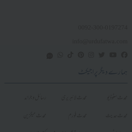
0092-300-0197274
info@urdufatwa.com
ہمارے دیگر پراجیکٹ
محدث سٹوڈیو
محدث لائبریری
رسائل و جرائد
محدث حدیث
محدث فورم
محدث میگزین