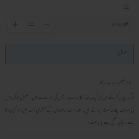
16742
سوال
السلام عليكم ورحمة الله وبركاته
لوگ بیان کرتے ہیں کہ ایک نما ز فائدہ ہے۔ جس کی سورکعات ہیں۔ بعض لو گ اس
کی صرف چاررکعت بتاتے ہیں۔اور اسے رمضان کےآخری جمعہ میں ادا کیاجاتا
ہے۔کیا یہ صحیح ہے یا بدعت؟