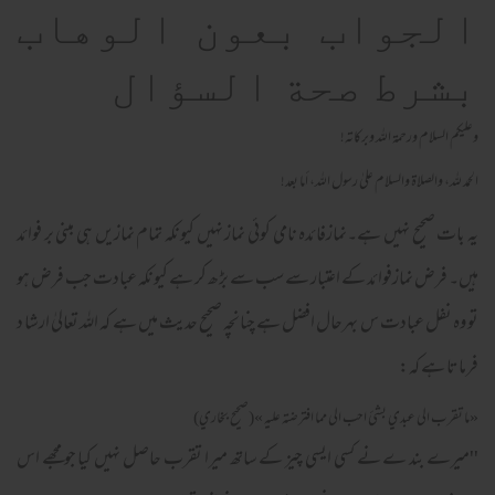
الجواب بعون الوهاب
بشرط صحة السؤال
وعلیکم السلام ورحمة الله وبرکاته!
الحمد لله، والصلاة والسلام علىٰ رسول الله، أما بعد!
یہ بات صحیح نہیں ہے۔نمازفائدہ نامی کوئی نماز نہیں کیونکہ تمام نمازیں ہی مبنی بر فوائد
ہیں۔ فرض نمازفوائد کے اعتبار سے سب سے بڑھ کر ہے کیونکہ عبادت جب فرض ہو
تو وہ نفل عبادت س بہرحال افضل ہے چنانچہ صحیح حدیث میں ہے کہ اللہ تعالیٰ ارشا د
فرماتا ہے کہ:
«ما تقرب الي عبدي بشئ احب الي مما افترضته عليه »(صحيح بخاري)
''میرے بند ے نے کسی ایسی چیز کے ساتھ میرا تقرب حاصل نہیں کیا جو مجھے اس