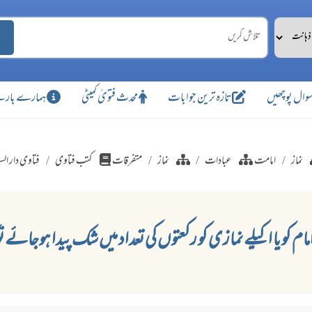
وال پوچھیں
تازہ ترین جوابات
محدث فتویٰ کمیٹی
ہمارے بارے
نماز
امامت
عبادات
نماز
متفرقات
کتب فتاوی
فتاوی دار الس