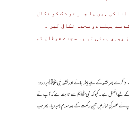
ادا کی ہیں یا چار تو شک کو نکال
ے سے پہلے دو سجدہ نکال لیں ۔
 پوری ہوئی تو یہ سجدے شیطان کو
ت ادا کرے پھر تشہد کے لیے بیٹھ جائے اور تشہد نبی ﷺ پر درود
نقص کے لیے افضل ہے ۔ کیونکہ نبیﷺ سے ثابت ہے کہ آپ نے
 نے عصر کی نماز میں تین رکعت کے بعد سلام پھیردیا۔ پھرجب