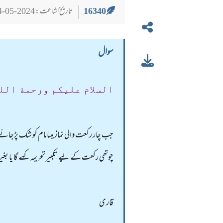
16340
تاریخ اشاعت : 2024-05-24
سوال
السلام عليكم ورحمة الل
جب چار رکعت والی نماز میںامام کو شک پڑجائے 
چوتھی رکعت کے لیے تکبیر تحریمہ کہے گا یا بغی
قاری