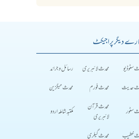
رے دیگر پراجیکٹ
ث سٹوڈیو
محدث لائبریری
رسائل و جرائد
ث حدیث
محدث فورم
محدث میگزین
محدث قرآن
ث سٹور
مکتبہ شاملہ اردو
لائبریری
ث خطیب
محدث گیلری