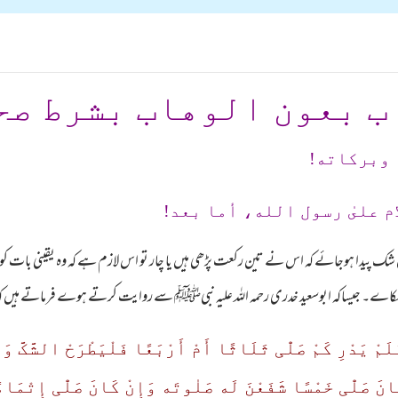
ب بعون الوهاب بشرط صح
 وبرکاته!
م علىٰ رسول الله، أما بعد!
یں شک پیدا ہوجائے کہ اس نے تین رکعت پڑھی ہیں یا چار تو اس لازم ہے کہ وہ یقینی بات کوبنی
ہو نکاے۔ جیساکہ ابوسعید خدری رحمہ اللہ علیہ نبیﷺ سے روایت کرتے ہوے فرماتے ہ
َمْ یَدْرِ کَمْ صَلّٰی ثَلَاثًا أَمْ أَرْبَعًا فَلْیَطْرَحْ الشَّکَّ وَ
نْ کَانَ صَلّٰی خَمْسًا شَفَعْنَ لَه صَلٰوتَه وَإِنْ کَانَ صَلّٰی إِتْمَ