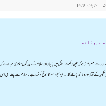
مشاہدات : 1479
ه وبركاته
اور اسے معلوم نہ ہو کہ تین رکعت ادا کی ہیں یا چار او رسلام کے بعد کوئی مقتدی خبر دے ک
ر تکیبر کے فقط سورہ فاتحہ پڑھے گا… نیز سجو دسہو کا موقع کونسا ہے ۔ سلام سے پہلے ای اس