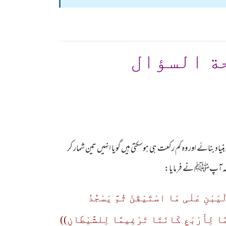
ة السؤال
اد بنائے اور وہ کم رکعت ہی ہوسکتی ہیں گویا انہیں تین شمار کر
یں کہ آپﷺ نے فرمایا:
لْیَبْنِ عَلٰی مَا اسْتَیْقَنَ ثُمَّ یَسْجُدُ
امًا لِأَرْبَعٍ کَانَتَا تَرْغِیمًا لِلشَّیْطَانِ))