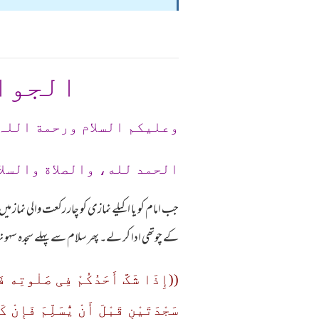
الجوا
وعلیکم السلام ورحمة اللہ
الحمد لله، والصلاة والسلا
جب امام کو یا اکیلے نمازی کو چار رکعت والی نماز م
کے چوتھی ادا کر لے۔ پھر سلام سے پہلے سجدہ س
((إِذَا شَکَّ أَحَدُکُمْ فِی صَلٰوتِه فَل
سَجْدَتَیْنِ قَبْلَ أَنْ یُّسَلِّمَ فَإِ