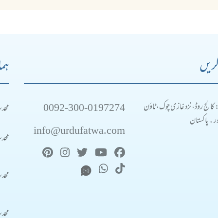
کریں
ہما
0092-300-0197274
محد
: کالج روڈ، نزد غازی چوک، ٹاؤن
 ۔ پاکستان
info@urdufatwa.com
محد
محد
محد