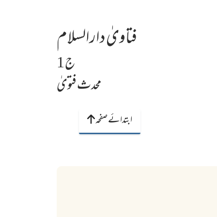
فتاویٰ دارالسلام
ج 1
محدث فتویٰ
ابتدائے صفحہ