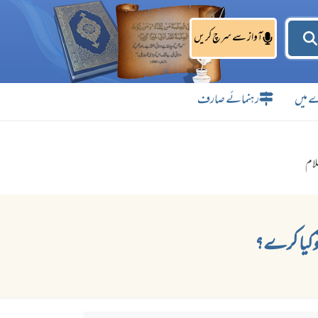
آواز سے سرچ کریں
 میں
رہنمائے صارف
لام