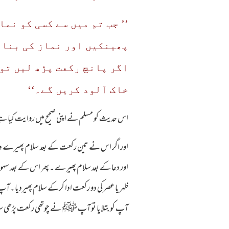
’’ جب تم میں سے کسی کو نم
پھینکیں اور نماز کی بنا ا
اگر پانچ رکعت پڑھ لیں تو 
خاک آلود کریں گے۔‘‘
اس حدیث کو مسلم نے اپنی صحیح میں روایت کیا ہ
اور اگر اس نے تین رکعت کے بعد سلام پھیرے دییا پ
اور دعا کے بعد سلام پھیرے ۔ پھر اس کے بعد 
ظہر یا عصر کی دو رکعت ادا کرکے سلام پھیردیا 
آپ کو بتلایا تو آپ ﷺ نے چوتھی رکعت پڑھی سلا