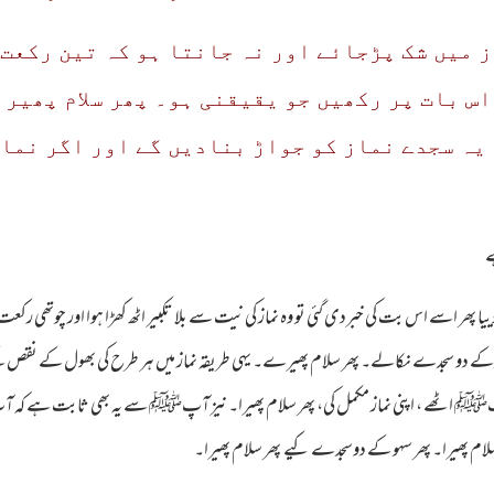
از میں شک پڑجائے اور نہ جانتا ہو کہ تین رکعت 
س بات پر رکھیں جو یقیقنی ہو۔ پھر سلام پھیرن
یہ سجدے نماز کو جواڑ بنادیں گے اور اگر نماز
ے
ھر اسے اس بت کی خبردی گئی تو وہ نماز کی نیت سے بلا تکبیر اٹھ کھڑا ہوا اور چوتھی رکع
سہوکے دو سجدے نکالے۔ پھر سلام پھیرے۔ یہی طریقہ نماز میں ہر طرح کی بھول کے 
۔آپﷺ اٹھے ، اپنی نماز مکمل کی، پھر سلام پھیرا۔ نیز آپﷺ سے یہ بھی ثابت ہے کہ آپ
م پھیرا۔ پھر سہو کے دوسجدے کیے پھر سلام پھیرا۔