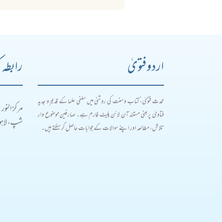
اردو فتویٰ
رابطہ 
محدث فتویٰ، کتاب و سنت کی روشنی میں سلفی علما کے قدیم و جدید
مرکز النور
فتاویٰ پر مبنی مستند آن لائن پلیٹ فارم ہے۔ صارفین موضوع وار
شپ، لاہور
تلاش، مطالعہ اور اپنے سوالات کے جوابات حاصل کر سکتے ہیں۔