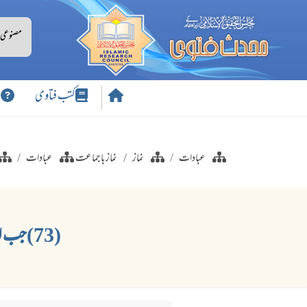
کتب فتاوی
س
عبادات
نماز
نماز باجماعت
عبادات
(73)جب امام کو یا اکیلے نمازی کو رکعتوں کی تعداد میں شک پیدا ہوجائے توکیا کرے؟