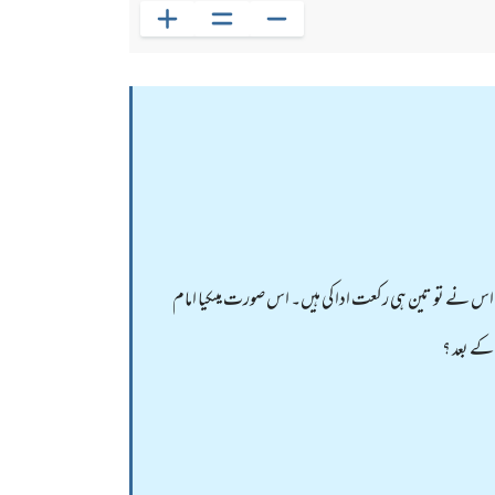
ہ اس نے تو تین ہی رکعت ادا کی ہیں۔ اس صورت میںکیا امام
 کے بعد ؟