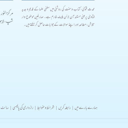
محدث فتویٰ، کتاب و سنت کی روشنی میں سلفی علما کے قدیم و جدید
مرکز النور
فتاویٰ پر مبنی مستند آن لائن پلیٹ فارم ہے۔ صارفین موضوع وار
شپ، لاہور
تلاش، مطالعہ اور اپنے سوالات کے جوابات حاصل کر سکتے ہیں۔
ہمارے بارے میں
|
رابطہ کریں
|
شرائط و ضوابط
|
رازداری کی پالیسی
|
سائٹ 