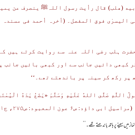
ب عن أبیه (ھلب) قال رأیت رسول اللہﷺ ینصرف عن ی
 الیسرٰی فوق المفصل۔ (أخرہ أحمد فی مسندہ ر
ضرت ہلب رضی اللہ عنہ سے روایت کرتے ہیں کہ 
 کبھی دائیں جانب سے اور کبھی بائیں جانب پھ
 پر رکھ کر سینہ پر باندھتے تھے۔‘‘
لُ اللَّهِ صَلَّى اللهُ عَلَيْهِ وَسَلَّمَ «يَضَعُ يَدَهُ الْيُمْنَى 
ون المعبود: ص۲۷۵، ج۱، باب وضع الیمنی علی الیسری۔)
یں سینے پر ہاتھ باندھتے تھے۔‘‘