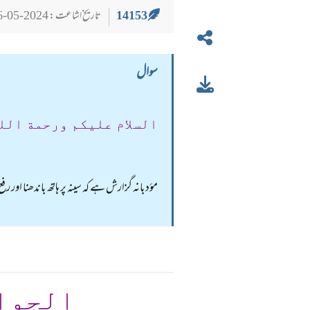
14153
تاریخ اشاعت : 2024-05-26
سوال
السلام عليكم ورحمة الل
مؤدبانہ گزارش ہے کہ سینہ پر ہاتھ باندھنا اور
الجوا