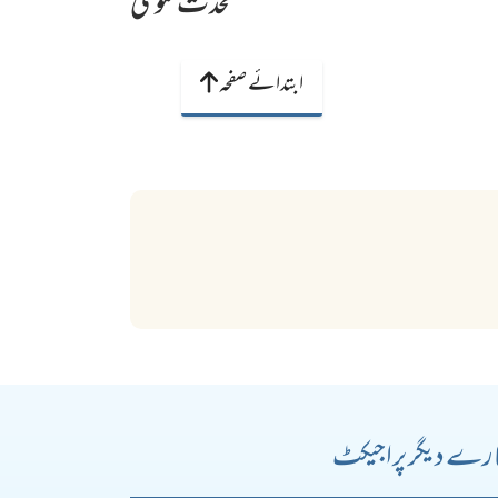
محدث فتویٰ
ابتدائے صفحہ
رے دیگر پراجیکٹ