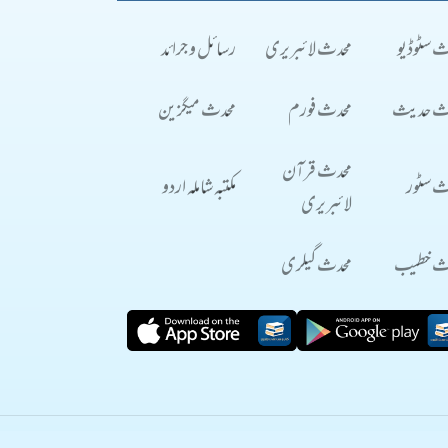
ث سٹوڈیو
محدث لائبریری
رسائل و جرائد
ث حدیث
محدث فورم
محدث میگزین
محدث قرآن
ث سٹور
مکتبہ شاملہ اردو
لائبریری
ث خطیب
محدث گیلری