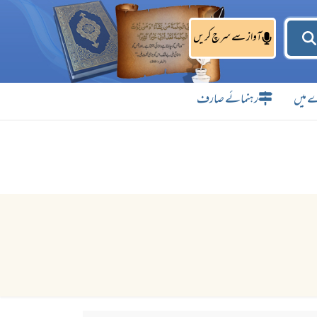
آواز سے سرچ کریں
 میں
رہنمائے صارف