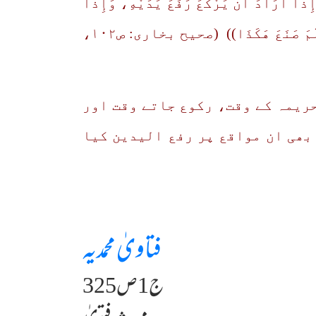
إِذَا أَرَادَ أَنْ يَرْكَعَ رَفَعَ يَدَيْهِ، وَإِذَا
رَفَعَ رَأْسَهُ مِنَ الرُّكُوعِ رَفَعَ يَدَيْهِ» ، وَحَدَّثَ أَنَّ رَسُولَ اللَّهِ صَلَّى اللهُ عَلَيْهِ وَسَلَّمَ صَنَعَ هَكَذَا)) (صحیح بخاری: ص۱۰۲،
حریمہ کے وقت، رکوع جاتے وقت اور
بھی ان مواقع پر رفع الیدین کیا
فتاویٰ محمدیہ
ج1ص325