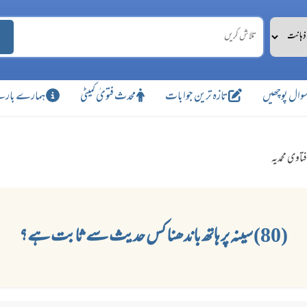
وال پوچھیں
تازہ ترین جوابات
محدث فتویٰ کمیٹی
ہمارے بارے
فتاوی محمدیہ
(80) سینہ پر ہاتھ باندھنا کس حدیث سے ثابت ہے؟