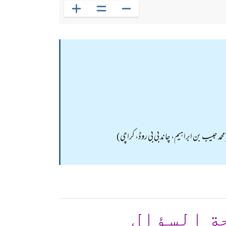
د حبیب بن ابراہیم، چاند بی بی روڈ، کراچی)
ة السؤال