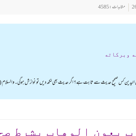
مشاہدات : 4585
ه وبركاته
 رفع الیدین کس صحیح حدیث سے ثابت ہے؟ اگر حدیث بھی لکھ دیں تو نوازش ہوگی۔ والسلام (محم
ب بعون الوهاب بشرط صح