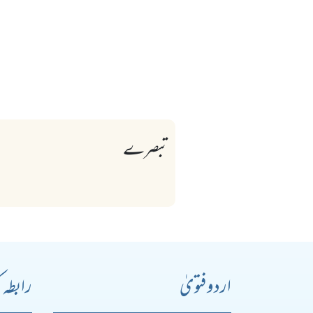
تبصرے
اردو فتویٰ
رابطہ 