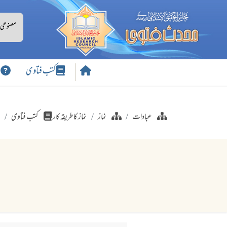
کتب فتاوی
س
عبادات
نماز
نماز کا طریقہ کار
کتب فتاوی