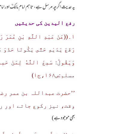
یہ حدیث اگرچہ مرسل ہے، تاہم امام مالکؒ اور ا
رفع الیدین کی حدیثیں
۱۔((عَنْ عَبْدِ اللَّهِ بْنِ عُمَرَ ر
رَفَعَ يَدَيْهِ حَتَّى يَكُونَا حَذْوَ م
مسلم:ص۱۶۸،ج۱)
’’حضرت عبداللہ بن عمر رض
وقت، نیز رکوع جاتے اور ر
بھی موجود ہے)