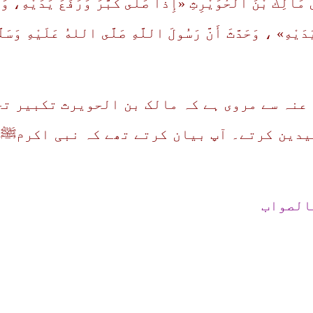
ى مَالِكَ بْنَ الحُوَيْرِثِ «إِذَا صَلَّى كَبَّرَ وَرَفَعَ يَدَيْهِ، وَ
ہ عنہ سے مروی ہے کہ مالک بن الحویرث تکبیر ت
دین کرتے۔ آپ بیان کرتے تھے کہ نبی اکرمﷺ 
الصواب