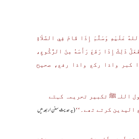
للهُ عَلَيْهِ وَسَلَّمَ إِذَا قَامَ فِي الصَّلاَةِ
فْعَلُ ذَلِكَ إِذَا رَفَعَ رَأْسَهُ مِنَ الرُّكُوعِ،
(صحیح بخاری: ص۱۰۶، باب رفع الیدین اذا کبر واذا رکع واذا رفع، صحیح
سول اللہﷺ تکبیر تحریمہ کہتے
(یہ حدیث سنن اربعہ میں
 الیدین کرتے تھے۔‘‘