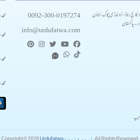
0092-300-0197274
محد
: کالج روڈ، نزد غازی چوک، ٹاؤن
 ۔ پاکستان
info@urdufatwa.com
محد
محد
محد
میپ
Urdufatwa - اردو فتویٰ
Copyright © 2026
. All Rights Reserved.