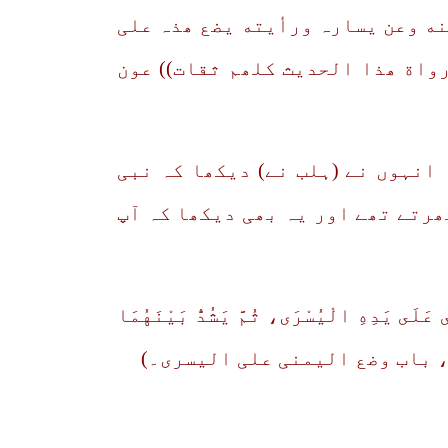
مینه وعن یسارہ ورأیته یضع ھذہ علی
واة ھذا الحدیث کلھم ثقات)) عون
انہوں نے (ہلب نے) دیکھا کہ نبی
رتے تھے اور یہ بھی دیکھا کہ آپ
عَلَى يَدِهِ الْيُسْرَى، ثُمَّ يَشُدُّ بَيْنَهُمَا