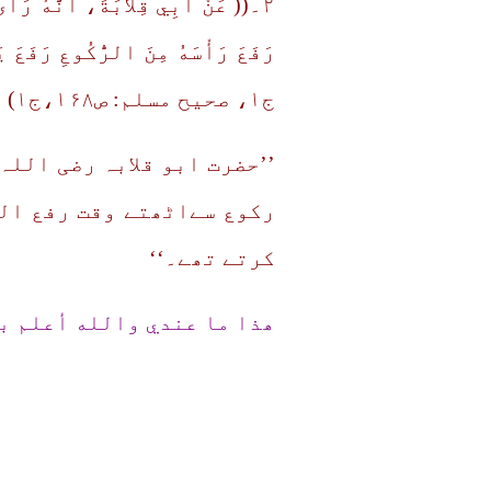
۲۔(( عَنْ أَبِي قِلاَبَةَ، أَنَّهُ رَأَ
ج۱، صحیح مسلم: ص۱۶۸،ج۱)
’’حضرت ابو قلابہ رضی الل
رکوع سےاٹھتے وقت رفع الی
کرتے تھے۔‘‘
ھذا ما عندي والله أعلم ب