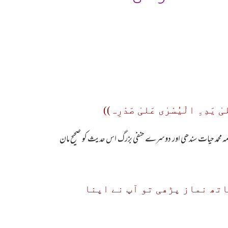
یَدِ۔ِ الْیُسْرٰی عَلیٰ صَدْرِہ))
لامہ محمد حیات سندھی اور دوسرے حنفی بزرگ اس حدیث کو صحیح مان
تھ نماز پڑھی تو آپ نے اپنا