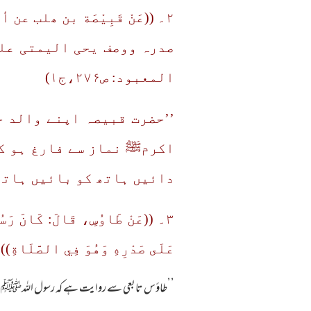
۲۔ ((عَنْ قَبِیْصَة بن ھل
صدرہ ووصف یحی الیمتی علی
المعبود: ص۲۷۶،ج۱)
’’حضرت قبیصہ اپنے والد ح
اکرمﷺ نماز سے فارغ ہو کر
دائیں ہاتھ کو بائیں ہاتھ
۳۔ ((عَنْ طَاوُسٍ، قَالَ: كَانَ رَسُو
عَلَى صَدْرِهِ وَهُوَ فِي الصَّلَاةِ)) (مراسیل ابی داؤد: ص۶ ع
’’طاؤس تابعی سے روایت ہے کہ رسول اللہﷺ نماز م