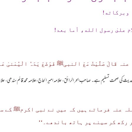
 وبرکاته!
م علىٰ رسول الله، أما بعد!
قَالَ صَلَّیْتُ مَعَ النبیﷺ فَوَضَعَ یَدَہُ الْیُمْنیٰ عَلیٰ 
 حدیث کی صحت تسلیم ہے۔ صاحب بحر الرائق، علامہ امیر الحاج،علامہ محمد قائم سندھی، ع
لہ عنہ فرماتے ہیں کہ میں نے نبی اکرمﷺ کے سا
 رکھ کر سینے پر ہاتھ باندھے۔‘‘