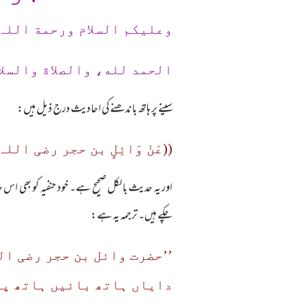
وعلیکم السلام ورحمة اللہ
الحمد لله، والصلاة والسلا
سینے پر ہاتھ باندھنے کی احادیث درج ذیل ہیں:
((عَنْ وَائِلٍ بن حجر رضی اللہ عنہ 
اور یہ حدیث بالکل صحیح ہے۔ خود حنفیہ کو بھی اس
چکے ہیں۔ ترجمہ یہ ہے:
’’حضرت وائل بن حجر رضی ال
دایاں ہاتھ بائیں ہاتھ پر