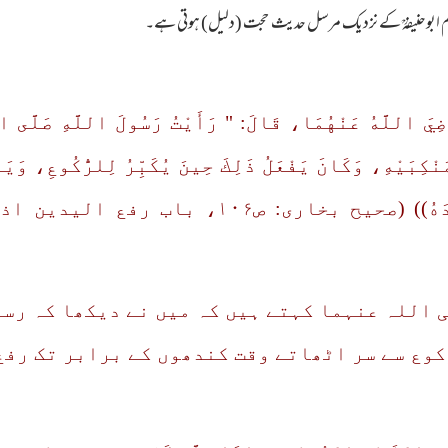
مام ابوحنیفہؒ کے نزدیک مرسل حدیث حجت (دلیل) ہوتی ہے۔
َضِيَ اللَّهُ عَنْهُمَا، قَالَ: " رَأَيْتُ رَسُولَ اللَّهِ صَلَّى ا
َنْكِبَيْهِ، وَكَانَ يَفْعَلُ ذَلِكَ حِينَ يُكَبِّرُ لِلرُّكُوعِ، وَيَ
وَيَقُولُ: سَمِعَ اللَّهُ لِمَنْ حَمِدَهُ)) 
ی اللہ عنہما کہتے ہیں کہ میں نے دیکھا کہ ر
کوع سے سر اٹھاتے وقت کندھوں کے برابر تک رفع