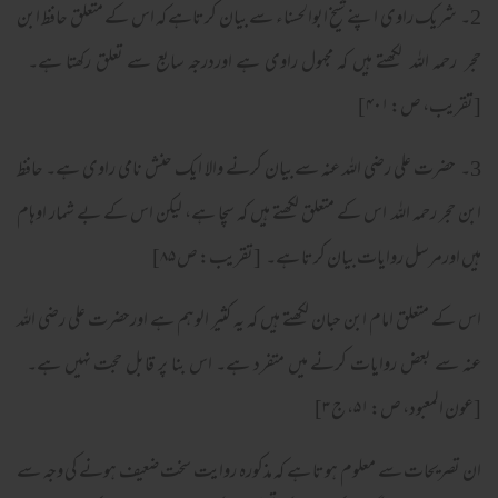
2۔ شریک راوی اپنے شیخ ابوالحسناء سے بیان کرتاہے کہ اس کے متعلق حافظ ابن
حجر رحمہ اللہ لکھتے ہیں کہ مجہول راوی ہے اوردرجہ سابع سے تعلق رکھتا ہے۔
[تقریب، ص: ۴۰۱]
3۔ حضرت علی رضی اللہ عنہ سے بیان کرنے والا ایک حنش نامی راوی ہے۔ حافظ
ابن حجر رحمہ اللہ اس کے متعلق لکھتے ہیں کہ سچا ہے، لیکن اس کے بے شمار اوہام
ہیں اورمرسل روایات بیان کرتا ہے۔ [تقریب: ص ۸۵]
اس کے متعلق امام ابن حبان لکھتے ہیں کہ یہ کثیر الوہم ہے اورحضرت علی رضی اللہ
عنہ سے بعض روایات کرنے میں متفرد ہے۔ اس بنا پر قابل حجت نہیں ہے۔
[عون المعبود، ص: ۵۱، ج ۳]
ان تصریحات سے معلوم ہوتا ہے کہ مذکورہ روایت سخت ضعیف ہونے کی وجہ سے