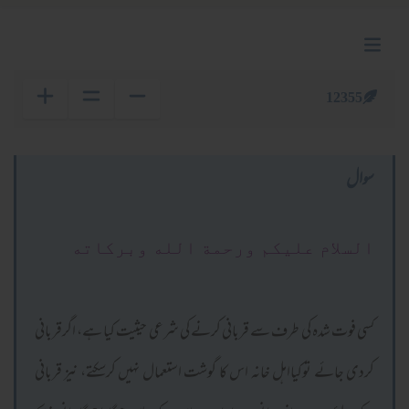
12355
سوال
السلام عليكم ورحمة الله وبركاته
کسی فوت شدہ کی طرف سے قربانی کرنے کی شرعی حیثیت کیا ہے، اگرقربانی
کردی جائے توکیااہل خانہ اس کا گوشت استعمال نہیں کرسکتے، نیز قربانی