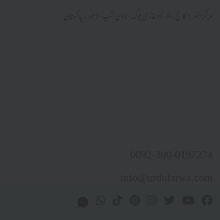
مرکز النور: کالج روڈ، نزد غازی چوک، ٹاؤن شپ، لاہور ۔ پاکستان
0092-300-0197274
info@urdufatwa.com