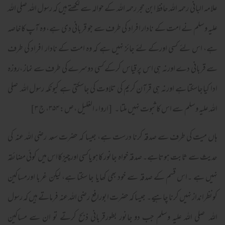
علامہ البانی رحمہ اللہ حافظ ابن حجر رحمہ اللہ کے حوالہ سے لکھتے ہیں کہ رسول اللہ صلی اللہ
علیہ وسلم نے امت کے نادار افراد کی طرف سے جو قربانی دی ہے، وہ آپ کاخاصہ
ہے، اس لئے کسی اورکے لئے جائز نہیں ہے کہ وہ امت کے نادار افراد کی طرف
سے قربانی دے اورنہ ہی اس پر قیاس کرکے کسی دوسرے کی طرف سے نماز ،روزہ
ادا کیاجاسکتا ہے اورنہ ہی قرآن کریم کی تلاوت کی جاسکتی ہے کیونکہ رسول اللہ صلی
اللہ علیہ وسلم سے اس کاثبوت نہیں ملتا ۔ [ارواء الغلیل ،ص: ۳۵۴، ج ۳]
ہاں میت کی طرف سے صدقہ کرنا درست ہے، جیسا کہ حضرت سعد رضی اللہ عنہ کی
حدیث سے ثابت ہوتاہے۔ صدقہ خواہ جانور کاہویاکسی اورچیزکااس میں کوئی مضائقہ
نہیں ہے ۔اس قسم کے صدقہ سے خود بھی کھایا جا سکتا ہے، لیکن غربا اورمساکین
کونظرانداز نہیں کرنا چاہیے۔ جیسا کہ حضرت ابورافع رضی اللہ عنہ فرماتے ہیں کہ رسول
اللہ صلی اللہ علیہ وسلم جب دو جانور بطورقربانی ذبح کرتے تو ان سے مساکین