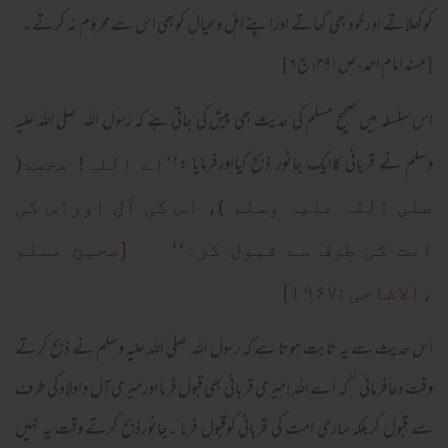
کوکھلاتے اورخود بھی کھاتے اوراپنے اہل وعیال کوبھی اس سے محروم نہ کرتے ۔
[مسند امام احمد،ص۳۹۱، ج ۶]
اس سلسلہ میں صحیح مسلم کی حدیث بھی پیش کی جاتی ہے کہ رسول اللہ صلی اللہ علیہ
وسلم نے قربانی کاایک جانور ذبح کیااورفرمایا :
’’اے اللہ! محمد(
صلی اللہ علیہ وسلم )، اس کی آل اوراس کی
امت کی طرف سے قبول کر۔‘‘ [صحیح مسلم
،الاضاحی :۱۹۶۷]
اس حدیث سے یہ ثابت ہوتا ہے کہ رسول اللہ صلی اللہ علیہ وسلم نے ذبح کرتے
وقت دعافرمائی ’’کہ اے اللہ !میری قربانی بھی قبول فرما اورمیری آل واولاد کی طرف
سے قبول کربلکہ ساری امت کی قربانی کوقبول فرما ۔جانورذبح کرتے وقت یہ نہیں