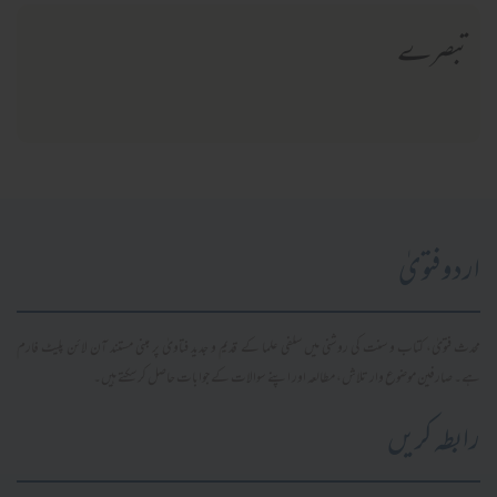
تبصرے
اردو فتویٰ
محدث فتویٰ، کتاب و سنت کی روشنی میں سلفی علما کے قدیم و جدید فتاویٰ پر مبنی مستند آن لائن پلیٹ فارم
ہے۔ صارفین موضوع وار تلاش، مطالعہ اور اپنے سوالات کے جوابات حاصل کر سکتے ہیں۔
رابطہ کریں