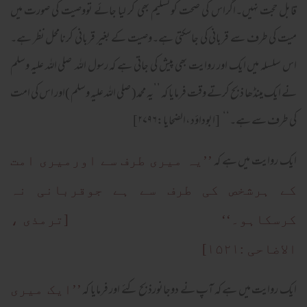
قابل حجت نہیں۔اگراس کی صحت کوتسلیم بھی کر لیا جائے تووصیت کی صورت میں
میت کی طرف سے قربانی کی جاسکتی ہے۔وصیت کے بغیر قربانی کرنامحل نظر ہے۔
اس سلسلہ میں ایک اور روایت بھی پیش کی جاتی ہے کہ رسول اللہ صلی اللہ علیہ وسلم
نے ایک مینڈھا ذبح کرتے وقت فرمایا کہ ’’یہ محمد( صلی اللہ علیہ وسلم )اور اس کی امت
کی طرف سے ہے۔‘‘ [ابوداؤد ،الضحایا:۲۷۹۶]
ایک روایت میں ہے کہ
’’یہ میری طرف سے اورمیری امت
کے ہرشخص کی طرف سے ہے جوقربانی نہ
کرسکاہو۔‘‘ [ترمذی ،
الاضاحی :۱۵۲۱]
ایک روایت میں ہے کہ آپ نے دوجانورذبح کئے اور فرمایا کہ
’’ایک میری