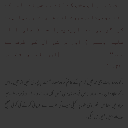
امت کے ہر اس شخص کے لئے ہے جس نے اللہ کے
لئے توحیداورمیرے لئے شریعت پہنچادینے
کی گواہی دی اوردوسرامحمد( صلی اللہ
علیہ وسلم ) اوراس کی آل کی طرف سے
ہے۔‘‘ [ابن ماجہ ، الاضاحی
:۳۱۲۲]
مذکورہ روایات بھی محدثین کرام کے قائم کردہ معیار صحت پرپوری نہیں اترتیں ۔اس
کے علاوہ ان سے مراد خاص فوت شدہ ہی نہیں بلکہ مرنے والے اورزندہ ملے جلے
مراد ہیں ،خاص انفرادی طورپر اکیلی میت کی طرف سے قربانی کرنے کی کوئی صحیح
حدیث ہمیں نہیں مل سکی ۔