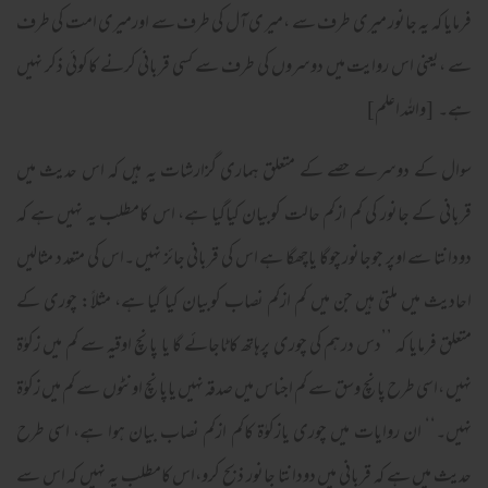
فرمایا کہ یہ جانور میری طرف سے ،میر ی آل کی طرف سے اورمیری امت کی طرف
سے ،یعنی اس روایت میں دوسروں کی طرف سے کسی قربانی کرنے کاکوئی ذکر نہیں
ہے۔ [واللہ اعلم]
سوال کے دوسرے حصے کے متعلق ہماری گزارشات یہ ہیں کہ اس حدیث میں
قربانی کے جانور کی کم ازکم حالت کوبیان کیاگیا ہے، اس کامطلب یہ نہیں ہے کہ
دودانتا سے اوپر جوجانور چوگا یاچھگا ہے اس کی قربانی جائز نہیں ۔اس کی متعد د مثالیں
احادیث میں ملتی ہیں جن میں کم ازکم نصاب کوبیان کیا گیا ہے، مثلاً: چوری کے
متعلق فرمایا کہ ’’دس درہم کی چوری پرہاتھ کاٹاجائے گا یا پانچ اوقیہ سے کم میں زکوٰۃ
نہیں ،اسی طرح پانچ وسق سے کم اجناس میں صدقہ نہیں یاپانچ اونٹوں سے کم میں زکوٰۃ
نہیں۔‘‘ ان روایات میں چوری یازکوٰۃ کاکم ازکم نصاب بیان ہوا ہے، اسی طرح
حدیث میں ہے کہ قربانی میں دودانتا جانور ذبح کرو،اس کامطلب یہ نہیں کہ
اس سے