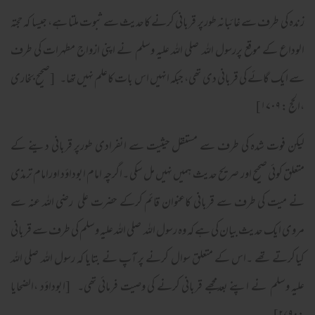
زندہ کی طرف سے غائبانہ طورپر قربانی کرنے کاحدیث سے ثبوت ملتا ہے، جیسا کہ حجتہ
الوداع کے موقع پررسول اللہ صلی اللہ علیہ وسلم نے اپنی ازواج مطہرات کی طرف
سے ایک گائے کی قربانی دی تھی، جبکہ انہیں اس بات کاعلم نہیں تھا۔ [صحیح بخاری
،الحج : ۱۷۰۹]
لیکن فوت شدہ کی طرف سے مستقل حیثیت سے انفرادی طورپر قربانی دینے کے
متعلق کوئی صحیح اور صریح حدیث ہمیں نہیں مل سکی ۔اگرچہ امام ابوداؤد اورامام ترمذی
نے میت کی طرف سے قربانی کاعنوان قائم کرکے حضرت علی رضی اللہ عنہ سے
مروی ایک حدیث بیان کی ہے کہ وہ رسول اللہ صلی اللہ علیہ وسلم کی طرف سے قربانی
کیاکرتے تھے ۔اس کے متعلق سوال کرنے پر آپ نے بتایا کہ رسول اللہ صلی اللہ
علیہ وسلم نے اپنے بعدمجھے قربانی کرنے کی وصیت فرمائی تھی۔ [ابوداؤد ،الضحایا