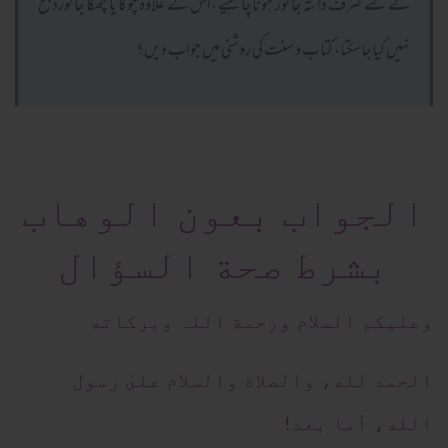
کے لئے صرف دانتہ جانور ہوناچاہیے ،اس کے علاوہ چوگا یا چھگا جانورذبح
نہیں کیاجاسکتا، کتاب و سنت کی روشنی میں جواب دیں؟
الجواب بعون الوهاب
بشرط صحة السؤال
وعلیکم السلام ورحمة اللہ وبرکاته
الحمد لله، والصلاة والسلام علىٰ رسول
الله، أما بعد!