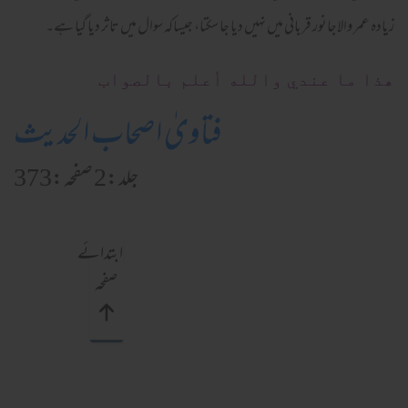
زیادہ عمر والاجانور قربانی میں نہیں دیا جا سکتا، جیساکہ سوال میں تاثر دیا گیا ہے۔
ھذا ما عندي والله أعلم بالصواب
فتاویٰ اصحاب الحدیث
جلد:2 صفحہ:373
ابتدائے
صفحہ