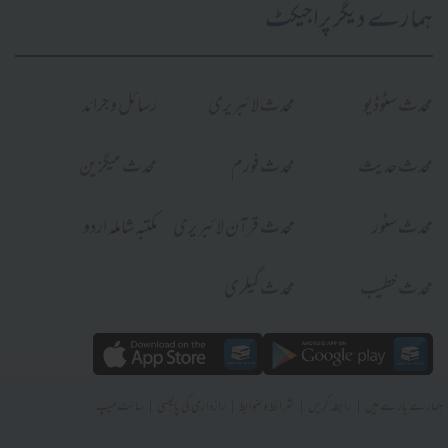
ہمارے دیگر پراجیکٹ
محدث سٹوڈیو
محدث لائبریری
رسائل و جرائد
محدث حدیث
محدث فورم
محدث میگزین
محدث سٹور
محدث قرآن لائبریری
مکتبہ شاملہ اردو
محدث خطیب
محدث گیلری
|
|
|
|
ہمارے بارے میں
رابطہ کریں
شرائط و ضوابط
رازداری کی پالیسی
سائٹ میپ