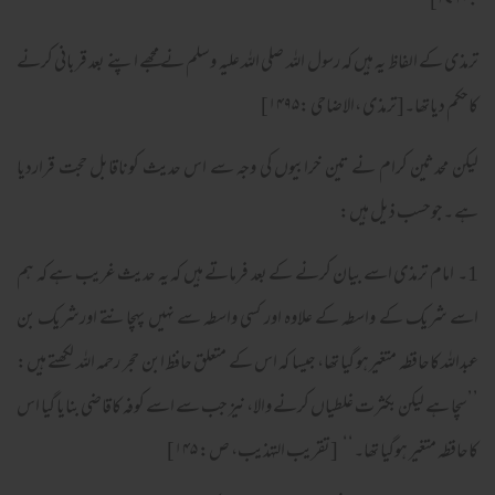
:۲۷۹۰]
ترمذی کے الفاظ یہ ہیں کہ رسول اللہ صلی اللہ علیہ وسلم نے مجھے اپنے بعد قربانی کرنے
کاحکم دیاتھا۔[ترمذی ،الاضاحی :۱۴۹۵]
لیکن محدثین کرام نے تین خرابیوں کی وجہ سے اس حدیث کوناقابل حجت قراردیا
ہے ۔جوحسب ذیل ہیں:
1۔ امام ترمذی اسے بیان کرنے کے بعد فرماتے ہیں کہ یہ حدیث غریب ہے کہ ہم
اسے شریک کے واسطہ کے علاوہ اور کسی واسطہ سے نہیں پہچانتے اورشریک بن
عبداللہ کاحافظہ متغیرہو گیا تھا، جیسا کہ اس کے متعلق حافظ ابن حجر رحمہ اللہ لکھتے ہیں:
’’سچا ہے لیکن بکثرت غلطیاں کرنے والا، نیز جب سے اسے کوفہ کاقاضی بنایا گیا اس
کاحافظہ متغیر ہوگیا تھا۔‘‘ [تقریب التہذیب، ص: ۱۴۵]