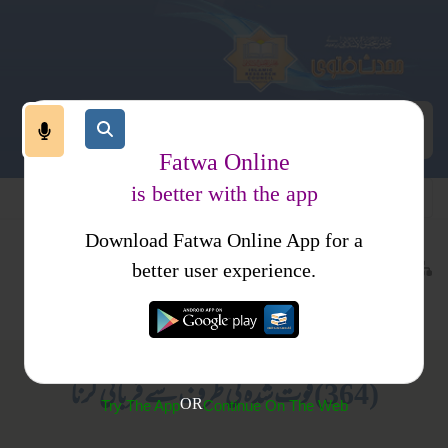
Fatwa Online
is better with the app
Download Fatwa Online App for a
عبادات
عمرہ اور حج
کتب فتاوی
better user experience.
قربانی اور اقسام
فتاوی اصحاب الحدیث جلد2
(364) فوت شدہ کی طرف سے قربانی کرنا
OR
Try The App
Continue On The Web