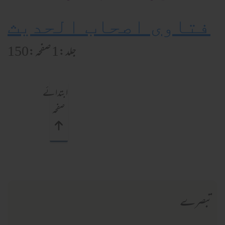
فتاوی اصحاب الحدیث
جلد:1 صفحہ:150
ابتدائے
صفحہ
تبصرے