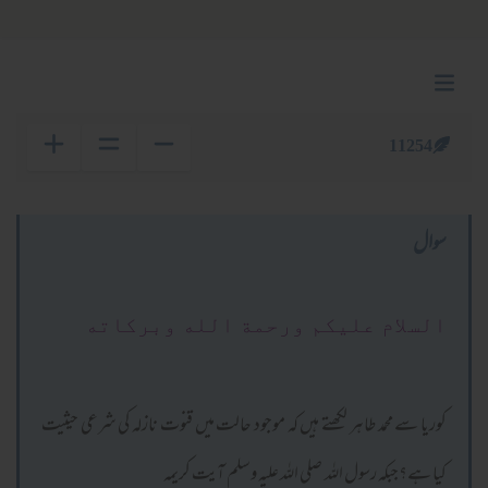
11254
سوال
السلام عليكم ورحمة الله وبركاته
کوریا سے محمد طاہر لکھتے ہیں کہ موجود حالت میں قنوت نازلہ کی شرعی حیثیت
کیا ہے؟جبکہ رسول اللہ صلی اللہ علیہ وسلم آیت کریمہ