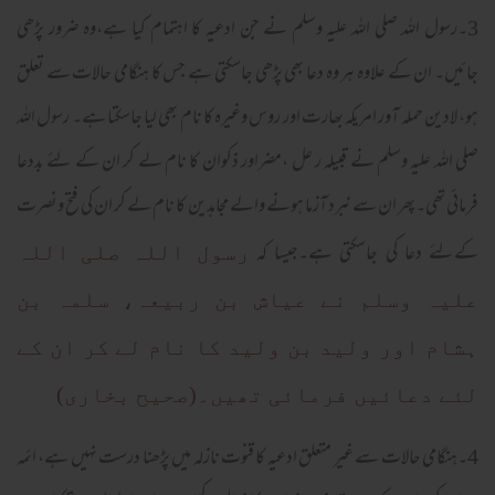
3۔رسول اللہ صلی اللہ علیہ وسلم نے جن ادعیہ کا اہتمام کیا ہے،وہ ضرور پڑھی
جائیں۔ ان کے علاوہ ہر وہ دعا بھی پڑھی جاسکتی ہے جس کا ہنگامی حالات سے تعلق
ہو، لادین حملہ آور امریکہ بھارت اور روس وغیرہ کا نام بھی لیا جاسکتا ہے۔ رسول اللہ
صلی اللہ علیہ وسلم نے قبیلہ ر عل ،مضراور ذکوان کا نام لے کر ان کے لئے بددعا
فرمائی تھی۔پھر ان سے نبرد آزما ہونے والے مجاہدین کا نام لے کر ان کی فتح ونصرت
کےلئے دعا کی جاسکتی ہے۔جیسا کہ
رسول اللہ صلی اللہ
علیہ وسلم نے عیاش بن ربیعہ، سلمہ بن
ہشام اور ولید بن ولید کا نام لے کر ان کے
لئے دعائیں فرمائی تھیں۔(صحیح بخاری)
4۔ہنگامی حالات سے غیر متعلق ادعیہ کا قنوت نازلہ میں پڑھنا درست نہیں ہے، ائمہ