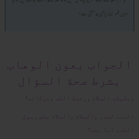
نیز ہم جمعہ کے لئے تقریباً چالیس میل کا فاصلہ طے کرکے جاتے ہیں تو کیا
وہاں قصر نماز پڑھی جاسکتی ہے؟
الجواب بعون الوهاب
بشرط صحة السؤال
وعلیکم السلام ورحمة الله وبرکاته!
الحمد لله، والصلاة والسلام علىٰ رسول
الله، أما بعد!