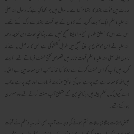
حالات میں قنوت نازلہ کا اہتمام کیا ہے ۔سوال میں جو لکھا گیا ہے کہ رسول اللہ صلی
اللہ علیہ وسلم ایک آیت کریمہ کے نزول کے بعد قنوت نازلہ سے رک گئے تھے۔
اس سے اس کا مطلق طور پر نسخ مراد لینا صحیح نہیں ہے۔چنانچہ محدث ابن خزیمہ رحمۃ
اللہ علیہ نے اس موضوع پر اپنی صحیح میں طویل گفتگو کی ہے جس کا حاصل یہ ہے کہ
رسول اللہ صلی اللہ علیہ وسلم قنوت نازلہ میں مخصوص کتنی لعنت فرماتے تھے، آیت
کریمہ میں آپ کو اس لعنت کرنے سے روکا گیا تھا کہ آپ اس معاملہ میں بے اختیار
ہیں اللہ کا معاملہ ہے جسے چاہے توبہ کی توفیق عنایت فرمادے اور جسے چاہے عذاب
دے کیوں کہ یہ ظلم پیشہ ہیں، چنانچہ جن کے متعلق آپ لعنت کرتے تھے وہ مسلمان
ہوگئے تھے۔
بعض اوقات ہنگامی حالات ختم ہونے کی وجہ سے آپ صلی اللہ علیہ وسلم نے قنوت