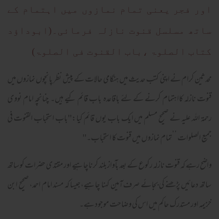
اور فجر یعنی تمام نمازوں میں اہتمام کے
ساتھ مسلسل قنوت نازلہ فرمائی۔(ابوداؤد
کتاب الصلوۃ ،باب القنوت فی الصلوۃ)
محدثین کرام نے اپنی کتب حدیث میں ہنگامی حالات کے پیش نظر پانچوں نمازوں میں
قنوت نازلہ کااہتمام کرنے کے لئے باقاعدہ باب قائم کیے ہیں۔ چنانچہ امام نووی
رحمۃ اللہ علیہ نے صحیح مسلم میں ایک باب یوں قائم کیا:''باب استحباب القنوت في
جميع الصلوات ’’تمام نمازوں میں قنوت کا استحباب۔''
واضح رہے کہ قنوت نازلہ رکوع کے بعد بآوازبلند کرناچاہیے اور مقتدی حضرات کوساتھ
ساتھ دعائیں پڑھنے کی بجائے صرف آمین کہنا چاہیے،جیسا کہ مسند امام احمد، صحیح ابن
خزیمہ اور مستدرک حاکم میں اس کی وضاحت موجود ہے۔