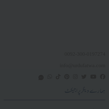
0092-300-0197274
info@urdufatwa.com
ہمارے دیگر پراجیکٹ