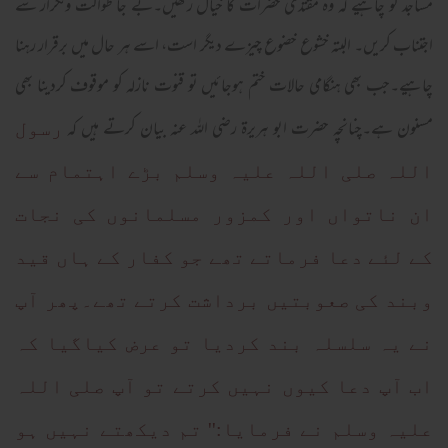
مساجد کو چاہیے کہ وہ مقتدی حضرات کا خیال رکھیں۔بے جا طوالت وتکرار سے
اجتناب کریں۔ البتہ خشوع خضوع چیزے دیگر است، اسے ہر حال میں برقرار رہنا
چاہیے۔جب بھی ہنگامی حالات ختم ہوجائیں تو قنوت نازلہ کو موقوف کردینا بھی
مسنون ہے۔چنانچہ حضرت ابو ہریرۃ رضی اللہ عنہ بیان کرتے ہیں کہ
رسول
اللہ صلی اللہ علیہ وسلم بڑے اہتمام سے
ان ناتواں اور کمزور مسلمانوں کی نجات
کے لئے دعا فرماتے تھے جو کفار کے ہاں قید
وبند کی صعوبتیں برداشت کرتے تھے۔پھر آپ
نے یہ سلسلہ بند کردیا تو عرض کیاگیا کہ
اب آپ دعا کیوں نہیں کرتے تو آپ صلی اللہ
علیہ وسلم نے فرمایا:'' تم دیکھتے نہیں ہو