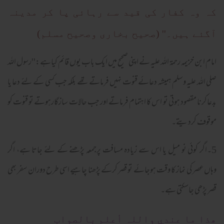
کہ وہ کفار کی قید سے رہائی پا کر مدینہ
آگئے ہیں۔'' (صحیح بخاری وصحیح مسلم)
امام ابن خزیمہ رحمۃ اللہ علیہ نے اپنی صحیح میں ایک باب یوں قائم کیاہے:''رسول اللہ
صلی اللہ علیہ وسلم ہمیشہ دعائے قنوت نہیں فرماتے تھے بلکہ جب کسی کے لئے دعا یا
بدعاکرنا مقصود ہوتی تو اس کا اہتمام فرماتے اور جب حالات سازگارہوتے تو قنوت کو
موقوف کردیتے۔
5۔اگر کوئی نو میل یا اس سے زیادہ مسافت پرجمعہ پڑھنے کے لئے جاتا ہے، اگر
وہاں عصر کی نماز کا وقت ہوجائے تو قصر کرکے پڑھنا چاہیے اسی طرح دوران سفر بھی
قصر پڑھی جاسکتی ہے۔
ھذا ما عندي واللہ أعلم بالصواب