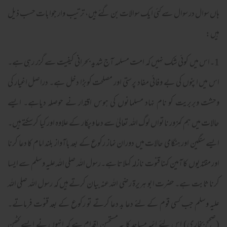
ہاں سوال در سوال سے کئی ایک سوالات بن گئے ہیں، ترتیب وار جوابات حسب ذیل
ہیں:
1۔اس میں کوئی شک نہیں کہ امت مسلمہ آج شدید بحرانی کیفیت سے گزر رہی ہے۔
اس میں اپنوں کی بے وفائی مفاد پرستی اور مصلحت کوبڑا دخل ہے۔ دراصل اغیار کی
وحشت وبربریت کو نام نہاد مسلمانوں کی ہوس اقتدار نے حوصلہ دیاہے۔ ایسے
حالات میں ہم کمزور ناتواں لوگ اللہ تعالیٰ سے دعا وپکار کے علاوہ اور کیا کرسکتے ہیں۔
ایسے سنگین اور ہنگامی حالات میں دوران نماز رکوع کے بعد باآواز بلند امام کا دعا کرنا
اور مقتدیوں کا آمین کہنا قنوت نازلہ کہلاتا ہے۔رسول اللہ صلی اللہ علیہ وسلم سے ایسا
کرنا ثابت ہے۔ حضرت ابو ہریرۃ رضی اللہ عنہ بیان کرتے ہیں کہ رسول اللہ صلی اللہ
علیہ وسلم جب کسی قوم کے لئے دعا بد دعا کرتے تو رکوع کے بعد قنوت فرماتے۔
(صحیح بخاری) اس لئے ائمہ مساجد کا یہ مستحسن اقدام ہے کہ انہوں نے ایسے کٹھن