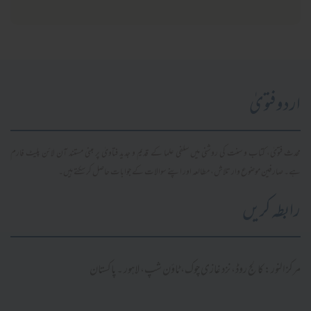
اردو فتویٰ
محدث فتویٰ، کتاب و سنت کی روشنی میں سلفی علما کے قدیم و جدید فتاویٰ پر مبنی مستند آن لائن پلیٹ فارم
ہے۔ صارفین موضوع وار تلاش، مطالعہ اور اپنے سوالات کے جوابات حاصل کر سکتے ہیں۔
رابطہ کریں
مرکز النور: کالج روڈ، نزد غازی چوک، ٹاؤن شپ، لاہور ۔ پاکستان