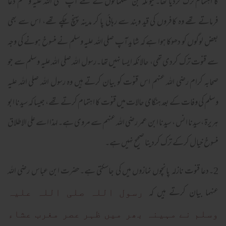
کا اہتمام ترک کردیا تھا۔کیونکہ جن مسلمانوں کے لئے آپ صلی اللہ علیہ وسلم دعا
فرماتے تھے وہ کافروں کی قید وبند سے رہائی پا کر مدینہ پہنچ چکے تھے، اس سے بھی
بعض لوگوں کو دھوکا ہوا ہے کہ شاید آپ صلی اللہ علیہ وسلم نے منسوخ ہونے کی وجہ
سے قنوت ترک کردی تھی، حالانکہ ایسا نہیں تھا۔رسول اللہ صلی اللہ علیہ وسلم سے جو
صحابہ کرام رضی اللہ عنہم اس قنوت کو بیان کرتے ہیں وہ رسول اللہ صلی اللہ علیہ
وسلم کی وفات کے بعد ہنگامی حالات میں قنوت کا اہتمام کرتے تھے، جیسا کہ سیدنا ابو
ہریرۃ ،سیدنا انس ، سیدنا ابن عمر رضی اللہ عنہم سے مروی ہے۔لہذا اسے علی الاطلاق
منسوخ خیال کرکے ترک کردینا صحیح نہیں ہے۔
2۔دعا قنوت نازلہ پانچوں نمازوں میں کی جاسکتی ہے۔حضرت ابن عباس رضی اللہ
عنہما بیان کرتے ہیں کہ
رسول اللہ صلی اللہ علیہ
وسلم نے مہینہ بھر میں ظہر عصر مغرب عشاء