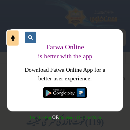
Fatwa Online
is better with the app
Download Fatwa Online App for a
عبادات
عبادات
کتب فتاوی
better user experience.
نماز
نماز
فتاویٰ اصحاب الحدیث جلد
اذکار وادعیہ
متفرقات
1
OR
Try The App
Continue On The Web
(119) قنوت نازلہ کی شرعی حیثیت