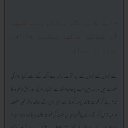
﴿
لَيسَ لَكَ مِنَ الأَمرِ‌ شَىءٌ أَو يَتوبَ عَلَيهِم
﴾...
١٢٨
﴿
أَو يُعَذِّبَهُم فَإِنَّهُم ظـٰلِمونَ
سورة آل عمران
کے نزول کے نزول کے بعد قنوت نازلہ سے رگ گئے تھے۔کیا جواز کی
صورت میں ہرنماز میں اسے پڑھا جاسکتا ہے انڈیا۔امریکہ اور بش وغیرہ کا
نام لے کر قنوت نازلہ پڑھنا کیسا ہے؟نیز اس کے ساتھ دیگر غیر متعلقہ
ادعیہ شامل کرکے اسے چالیس پچاس منٹ کی قنوت نازلہ دینا درست ہے؟